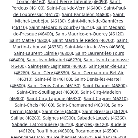
Toirac (46160)
,
Saint-Pierre-Lafeuille (46090)
,
Saint-
Perdoux (46100)
,
Saint-Paul-de-Vern (46400)
,
Saint-Paul-
de-Loubressac (46170)
,
Saint-Pantaléon (46800)
,
Saint-
Michel-Loubéjou (46130)
,
Saint-Michel-de-Bannières
(46110)
,
Saint-Médard-Nicourby (46210)
,
Saint-Médard-
de-Presque (46400)
,
Saint-Maurice-en-Quercy (46120)
,
Saint-Matré (46800)
,
Saint-Martin-le-Redon (46700)
,
Saint-
Martin-Labouval (46330)
,
Saint-Martin-de-Vers (46360)
,
Saint-Laurent-Lolmie (46800)
,
Saint-Laurent-les-Tours
(46400)
,
Saint-Jean-Mirabel (46270)
,
Saint-Jean-Lespinasse
(46400)
,
Saint-Jean-Lagineste (46400)
,
Saint-Jean-de-Laur
(46260)
,
Saint-Géry (46330)
,
Saint-Germain-du-Bel-Air
(46310)
,
Saint-Félix (46100)
,
Saint-Denis-lès-Martel
(46600)
,
Saint-Denis-Catus (46150)
,
Saint-Daunès (46800)
,
Saint-Cirq-Souillaguet (46300)
,
Saint-Cirq-Madelon
(46300)
,
Saint-Cirq-Lapopie (46330)
,
Saint-Cirgues (46210)
,
Saint-Chels (46160)
,
Saint-Chamarand (46310)
,
Saint-
Cernin (46360)
,
Saint-Céré (46400)
,
Saint-Bressou (46120)
,
Saillac (46260)
,
Saignes (46500)
,
Sabadel-Lauzès (46360)
,
Sabadel-Latronquière (46210)
,
Rueyres (46120)
,
Rudelle
(46120)
,
Rouffilhac (46300)
,
Rocamadour (46500)
,
Reyrevignes (46320)
,
Reilhaguet (46350)
,
Reilhac (46500)
,