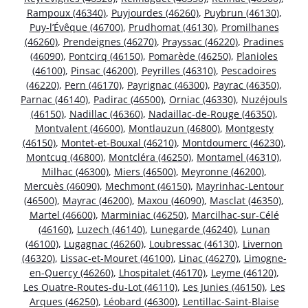
Rampoux (46340)
,
Puyjourdes (46260)
,
Puybrun (46130)
,
Puy-l’Évêque (46700)
,
Prudhomat (46130)
,
Promilhanes
(46260)
,
Prendeignes (46270)
,
Prayssac (46220)
,
Pradines
(46090)
,
Pontcirq (46150)
,
Pomarède (46250)
,
Planioles
(46100)
,
Pinsac (46200)
,
Peyrilles (46310)
,
Pescadoires
(46220)
,
Pern (46170)
,
Payrignac (46300)
,
Payrac (46350)
,
Parnac (46140)
,
Padirac (46500)
,
Orniac (46330)
,
Nuzéjouls
(46150)
,
Nadillac (46360)
,
Nadaillac-de-Rouge (46350)
,
Montvalent (46600)
,
Montlauzun (46800)
,
Montgesty
(46150)
,
Montet-et-Bouxal (46210)
,
Montdoumerc (46230)
,
Montcuq (46800)
,
Montcléra (46250)
,
Montamel (46310)
,
Milhac (46300)
,
Miers (46500)
,
Meyronne (46200)
,
Mercuès (46090)
,
Mechmont (46150)
,
Mayrinhac-Lentour
(46500)
,
Mayrac (46200)
,
Maxou (46090)
,
Masclat (46350)
,
Martel (46600)
,
Marminiac (46250)
,
Marcilhac-sur-Célé
(46160)
,
Luzech (46140)
,
Lunegarde (46240)
,
Lunan
(46100)
,
Lugagnac (46260)
,
Loubressac (46130)
,
Livernon
(46320)
,
Lissac-et-Mouret (46100)
,
Linac (46270)
,
Limogne-
en-Quercy (46260)
,
Lhospitalet (46170)
,
Leyme (46120)
,
Les Quatre-Routes-du-Lot (46110)
,
Les Junies (46150)
,
Les
Arques (46250)
,
Léobard (46300)
,
Lentillac-Saint-Blaise