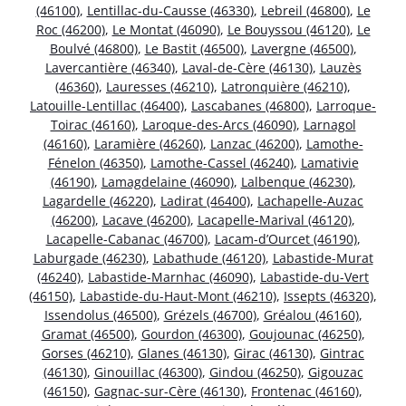
(46100)
,
Lentillac-du-Causse (46330)
,
Lebreil (46800)
,
Le
Roc (46200)
,
Le Montat (46090)
,
Le Bouyssou (46120)
,
Le
Boulvé (46800)
,
Le Bastit (46500)
,
Lavergne (46500)
,
Lavercantière (46340)
,
Laval-de-Cère (46130)
,
Lauzès
(46360)
,
Lauresses (46210)
,
Latronquière (46210)
,
Latouille-Lentillac (46400)
,
Lascabanes (46800)
,
Larroque-
Toirac (46160)
,
Laroque-des-Arcs (46090)
,
Larnagol
(46160)
,
Laramière (46260)
,
Lanzac (46200)
,
Lamothe-
Fénelon (46350)
,
Lamothe-Cassel (46240)
,
Lamativie
(46190)
,
Lamagdelaine (46090)
,
Lalbenque (46230)
,
Lagardelle (46220)
,
Ladirat (46400)
,
Lachapelle-Auzac
(46200)
,
Lacave (46200)
,
Lacapelle-Marival (46120)
,
Lacapelle-Cabanac (46700)
,
Lacam-d’Ourcet (46190)
,
Laburgade (46230)
,
Labathude (46120)
,
Labastide-Murat
(46240)
,
Labastide-Marnhac (46090)
,
Labastide-du-Vert
(46150)
,
Labastide-du-Haut-Mont (46210)
,
Issepts (46320)
,
Issendolus (46500)
,
Grézels (46700)
,
Gréalou (46160)
,
Gramat (46500)
,
Gourdon (46300)
,
Goujounac (46250)
,
Gorses (46210)
,
Glanes (46130)
,
Girac (46130)
,
Gintrac
(46130)
,
Ginouillac (46300)
,
Gindou (46250)
,
Gigouzac
(46150)
,
Gagnac-sur-Cère (46130)
,
Frontenac (46160)
,