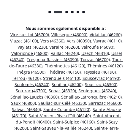
Nous sommes également disponible à
:
Vire-sur-Lot (46700)
,
Villesèque (46090)
,
Vidaillac (46260)
,
Viazac (46100)
,
Vers (46360)
,
Vers (46090)
,
Vayrac (46110)
,
Vaylats (46230)
,
Varaire (46260)
,
Valroufié (46090)
,
Valprionde (46800)
,
Vaillac (46240)
,
Uzech (46310)
,
Ussel
(46240)
,
Trespoux-Rassiels (46090)
,
Touzac (46700)
,
Tour-
de-Faure (46330)
,
Théminettes (46120)
,
Thémines (46120)
,
Thégra (46500)
,
Thédirac (46150)
,
Teyssieu (46190)
,
Terrou (46120)
,
Strenquels (46110)
,
Sousceyrac (46190)
,
Soulomès (46240)
,
Souillac (46200)
,
Soucirac (46300)
,
Soturac (46700)
,
Sonac (46320)
,
Séniergues (46240)
,
Sénaillac-Lauzès (46360)
,
Sénaillac-Latronquière (46210)
,
Saux (46800)
,
Sauliac-sur-Célé (46330)
,
Sarrazac (46600)
,
Salviac (46340)
,
Sainte-Colombe (46120)
,
Sainte-Alauzie
(46170)
,
Saint-Vincent-Rive-d’Olt (46140)
,
Saint-Vincent-
du-Pendit (46400)
,
Saint-Sulpice (46160)
,
Saint-Sozy
(46200)
,
Saint-Sauveur-la-Vallée (46240)
,
Saint-Pierre-