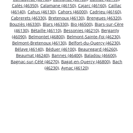
Calès (46350)
,
Calamane (46150)
,
Cajarc (46160)
,
Caillac
(46140)
,
Cahus (46130)
,
Cahors (46000)
,
Cadrieu (46160)
,
Cabrerets (46330)
,
Bretenoux (46130)
,
Brengues (46320)
,
Bouziès (46330)
,
Blars (46330)
,
Bio (46500)
,
Biars-sur-Cère
(46130)
,
Bétaille (46110)
,
Bessonies (46210)
,
Berganty
(46090)
,
Belmontet (46800)
,
Belmont-Sainte-Foi (46230)
,
Belmont-Bretenoux (46130)
,
Belfort-du-Quercy (46230)
,
Bélaye (46140)
,
Béduer (46100)
,
Beauregard (46260)
,
Beaumat (46240)
,
Bannes (46400)
,
Baladou (46600)
,
Bagnac-sur-Célé (46270)
,
Bagat-en-Quercy (46800)
,
Bach
(46230)
,
Aynac (46120)