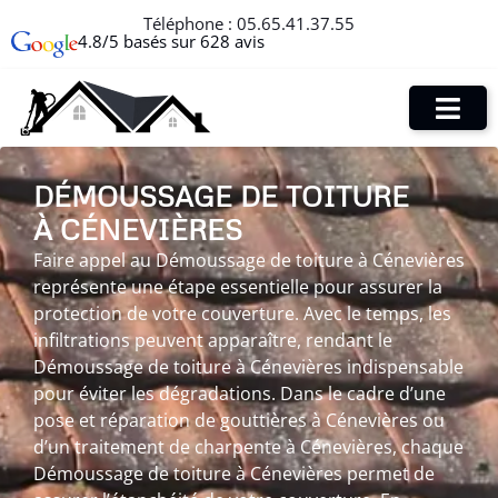
Téléphone :
05.65.41.37.55
4.8/5 basés sur 628 avis
DÉMOUSSAGE DE TOITURE
À CÉNEVIÈRES
Faire appel au Démoussage de toiture à Cénevières
représente une étape essentielle pour assurer la
protection de votre couverture. Avec le temps, les
infiltrations peuvent apparaître, rendant le
Démoussage de toiture à Cénevières indispensable
pour éviter les dégradations. Dans le cadre d’une
pose et réparation de gouttières à Cénevières ou
d’un traitement de charpente à Cénevières, chaque
Démoussage de toiture à Cénevières permet de