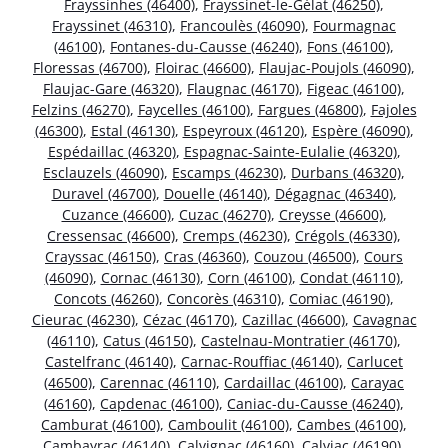
Frayssinhes (46400)
,
Frayssinet-le-Gélat (46250)
,
Frayssinet (46310)
,
Francoulès (46090)
,
Fourmagnac
(46100)
,
Fontanes-du-Causse (46240)
,
Fons (46100)
,
Floressas (46700)
,
Floirac (46600)
,
Flaujac-Poujols (46090)
,
Flaujac-Gare (46320)
,
Flaugnac (46170)
,
Figeac (46100)
,
Felzins (46270)
,
Faycelles (46100)
,
Fargues (46800)
,
Fajoles
(46300)
,
Estal (46130)
,
Espeyroux (46120)
,
Espère (46090)
,
Espédaillac (46320)
,
Espagnac-Sainte-Eulalie (46320)
,
Esclauzels (46090)
,
Escamps (46230)
,
Durbans (46320)
,
Duravel (46700)
,
Douelle (46140)
,
Dégagnac (46340)
,
Cuzance (46600)
,
Cuzac (46270)
,
Creysse (46600)
,
Cressensac (46600)
,
Cremps (46230)
,
Crégols (46330)
,
Crayssac (46150)
,
Cras (46360)
,
Couzou (46500)
,
Cours
(46090)
,
Cornac (46130)
,
Corn (46100)
,
Condat (46110)
,
Concots (46260)
,
Concorès (46310)
,
Comiac (46190)
,
Cieurac (46230)
,
Cézac (46170)
,
Cazillac (46600)
,
Cavagnac
(46110)
,
Catus (46150)
,
Castelnau-Montratier (46170)
,
Castelfranc (46140)
,
Carnac-Rouffiac (46140)
,
Carlucet
(46500)
,
Carennac (46110)
,
Cardaillac (46100)
,
Carayac
(46160)
,
Capdenac (46100)
,
Caniac-du-Causse (46240)
,
Camburat (46100)
,
Camboulit (46100)
,
Cambes (46100)
,
Cambayrac (46140)
,
Calvignac (46160)
,
Calviac (46190)
,