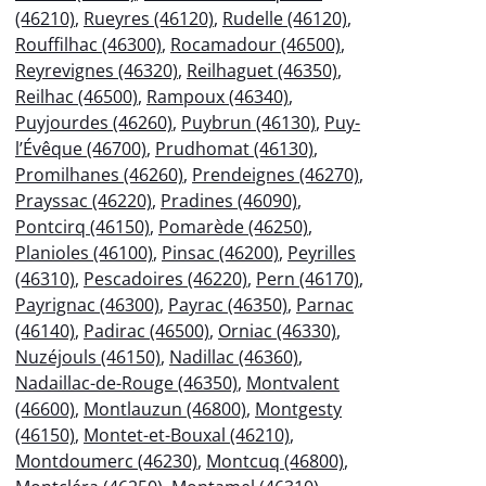
(46210)
,
Rueyres (46120)
,
Rudelle (46120)
,
Rouffilhac (46300)
,
Rocamadour (46500)
,
Reyrevignes (46320)
,
Reilhaguet (46350)
,
Reilhac (46500)
,
Rampoux (46340)
,
Puyjourdes (46260)
,
Puybrun (46130)
,
Puy-
l’Évêque (46700)
,
Prudhomat (46130)
,
Promilhanes (46260)
,
Prendeignes (46270)
,
Prayssac (46220)
,
Pradines (46090)
,
Pontcirq (46150)
,
Pomarède (46250)
,
Planioles (46100)
,
Pinsac (46200)
,
Peyrilles
(46310)
,
Pescadoires (46220)
,
Pern (46170)
,
Payrignac (46300)
,
Payrac (46350)
,
Parnac
(46140)
,
Padirac (46500)
,
Orniac (46330)
,
Nuzéjouls (46150)
,
Nadillac (46360)
,
Nadaillac-de-Rouge (46350)
,
Montvalent
(46600)
,
Montlauzun (46800)
,
Montgesty
(46150)
,
Montet-et-Bouxal (46210)
,
Montdoumerc (46230)
,
Montcuq (46800)
,