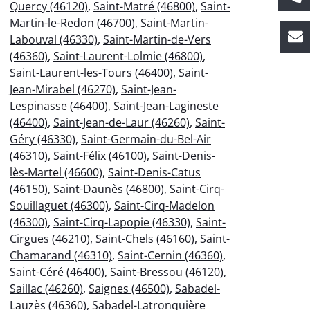
Quercy (46120)
,
Saint-Matré (46800)
,
Saint-
Martin-le-Redon (46700)
,
Saint-Martin-
Labouval (46330)
,
Saint-Martin-de-Vers
(46360)
,
Saint-Laurent-Lolmie (46800)
,
Saint-Laurent-les-Tours (46400)
,
Saint-
Jean-Mirabel (46270)
,
Saint-Jean-
Lespinasse (46400)
,
Saint-Jean-Lagineste
(46400)
,
Saint-Jean-de-Laur (46260)
,
Saint-
Géry (46330)
,
Saint-Germain-du-Bel-Air
(46310)
,
Saint-Félix (46100)
,
Saint-Denis-
lès-Martel (46600)
,
Saint-Denis-Catus
(46150)
,
Saint-Daunès (46800)
,
Saint-Cirq-
Souillaguet (46300)
,
Saint-Cirq-Madelon
(46300)
,
Saint-Cirq-Lapopie (46330)
,
Saint-
Cirgues (46210)
,
Saint-Chels (46160)
,
Saint-
Chamarand (46310)
,
Saint-Cernin (46360)
,
Saint-Céré (46400)
,
Saint-Bressou (46120)
,
Saillac (46260)
,
Saignes (46500)
,
Sabadel-
Lauzès (46360)
,
Sabadel-Latronquière