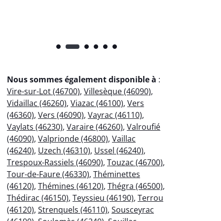
Nous sommes également disponible à
:
Vire-sur-Lot (46700)
,
Villesèque (46090)
,
Vidaillac (46260)
,
Viazac (46100)
,
Vers
(46360)
,
Vers (46090)
,
Vayrac (46110)
,
Vaylats (46230)
,
Varaire (46260)
,
Valroufié
(46090)
,
Valprionde (46800)
,
Vaillac
(46240)
,
Uzech (46310)
,
Ussel (46240)
,
Trespoux-Rassiels (46090)
,
Touzac (46700)
,
Tour-de-Faure (46330)
,
Théminettes
(46120)
,
Thémines (46120)
,
Thégra (46500)
,
Thédirac (46150)
,
Teyssieu (46190)
,
Terrou
(46120)
,
Strenquels (46110)
,
Sousceyrac