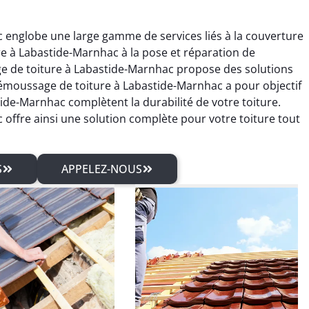
englobe une large gamme de services liés à la couverture
ure à Labastide-Marnhac à la pose et réparation de
e de toiture à Labastide-Marnhac propose des solutions
émoussage de toiture à Labastide-Marnhac a pour objectif
tide-Marnhac complètent la durabilité de votre toiture.
ffre ainsi une solution complète pour votre toiture tout
S
APPELEZ-NOUS
rien Rolland
Sébastien Arnaud
04 mars 2026
21 juin 2025
isfait du traitement
Intervention rapide pour une
pente et des travaux
réparation de fuite de
erie. Travail sérieux
toiture. Problème réglé
un excellent rendu
immédiatement. Très bon
final.
travail.