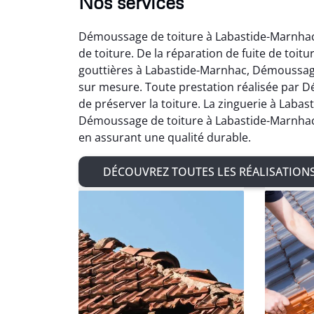
Nos services
Démoussage de toiture à Labastide-Marnhac 
de toiture. De la réparation de fuite de toit
gouttières à Labastide-Marnhac, Démoussag
sur mesure. Toute prestation réalisée par D
de préserver la toiture. La zinguerie à Labas
Démoussage de toiture à Labastide-Marnhac o
en assurant une qualité durable.
DÉCOUVREZ TOUTES LES RÉALISATION
Ad
Très sat
de char
de zingu
avec 