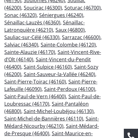
(46190)
,
Soulomès (46240)
,
Souillac
(46200)
,
Soucirac (46300)
,
Soturac (46700)
,
Sonac (46320)
,
Séniergues (46240)
,
Sénaillac-Lauzès (46360)
,
Sénaillac-
Latronquière (46210)
,
Saux (46800)
,
Sauliac-sur-Célé (46330)
,
Sarrazac (46600)
,
Salviac (46340)
,
Sainte-Colombe (46120)
,
Sainte-Alauzie (46170)
,
Saint-Vincent-Rive-
d’Olt (46140)
,
Saint-Vincent-du-Pendit
(46400)
,
Saint-Sulpice (46160)
,
Saint-Sozy
(46200)
,
Saint-Sauveur-la-Vallée (46240)
,
Saint-Pierre-Toirac (46160)
,
Saint-Pierre-
Lafeuille (46090)
,
Saint-Perdoux (46100)
,
Saint-Paul-de-Vern (46400)
,
Saint-Paul-de-
Loubressac (46170)
,
Saint-Pantaléon
(46800)
,
Saint-Michel-Loubéjou (46130)
,
Saint-Michel-de-Bannières (46110)
,
Saint-
Médard-Nicourby (46210)
,
Saint-Médard-
de-Presque (46400)
,
Saint-Maurice-en-