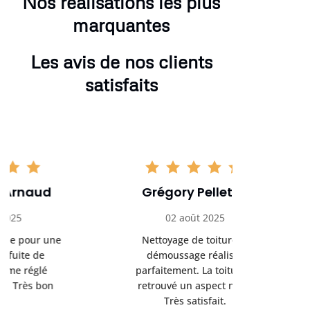
Nos réalisations les plus
marquantes
Les avis de nos clients
satisfaits
Grégory Pelletier
Hugo
02 août 2025
16 se
Nettoyage de toiture et
Très bon 
démoussage réalisés
rénovation d
parfaitement. La toiture a
sérieux et 
retrouvé un aspect neuf.
Je recomma
Très satisfait.