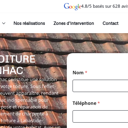
4.8/5 basés sur 628 avi
Nos réalisations
Zones d’intervention
Contact
OITURE
NHAC
Nom
*
ac constitue une solution
otre toiture. Sous l’effet
 peuvent apparaître, rendant
hac indispensable pour
Téléphone
*
 pose et réparation de
itement de charpente à
oiture à Labastide-
ité de votre habitat. Avec un