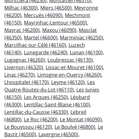
Montcléra (46250)
,
Montamel (46310)
,
Milhac (46300)
,
Miers (46500)
,
Meyronne
(46200)
,
Mercuès (46090)
,
Mechmont
(46150)
,
Mayrinhac-Lentour (46500)
,
Mayrac (46200)
,
Maxou (46090)
,
Masclat
(46350)
,
Martel (46600)
,
Marminiac (46250)
,
Marcilhac-sur-Célé (46160)
,
Luzech
(46140)
,
Lunegarde (46240)
,
Lunan (46100)
,
Lugagnac (46260)
,
Loubressac (46130)
,
Livernon (46320)
,
Lissac-et-Mouret (46100)
,
Linac (46270)
,
Limogne-en-Quercy (46260)
,
Lhospitalet (46170)
,
Leyme (46120)
,
Les
Quatre-Routes-du-Lot (46110)
,
Les Junies
(46150)
,
Les Arques (46250)
,
Léobard
(46300)
,
Lentillac-Saint-Blaise (46100)
,
Lentillac-du-Causse (46330)
,
Lebreil
(46800)
,
Le Roc (46200)
,
Le Montat (46090)
,
Le Bouyssou (46120)
,
Le Boulvé (46800)
,
Le
Bastit (46500)
,
Lavergne (46500)
,