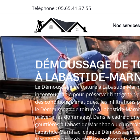
Téléphone :
05.65.41.37.55
Nos services
DÉMOUSSAGE DE T
À LABASTIDE-MAR
Le Démoussage de toiture à Labastide-Marnh
incontournable pour préserver l’intégrité de v
des conditions climatiques, les infiltrations
le Démoussage de toiture à Labastide-Marn
prévenir les dommages. Dans le cadre d’une
gouttières à Labastide-Marnhac ou d’un tra
Labastide-Marnhac, chaque Démoussage de t
Marnhac a pour objectif de renforcer la solid