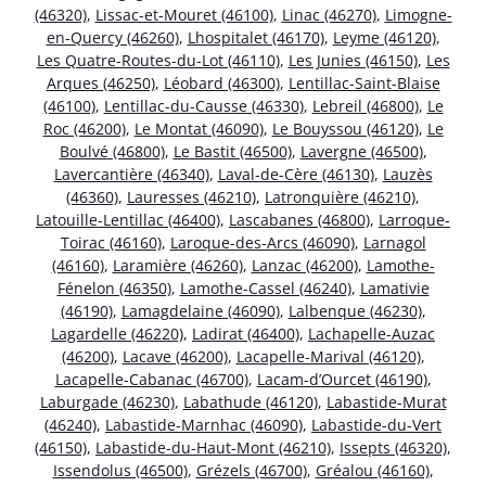
(46320)
,
Lissac-et-Mouret (46100)
,
Linac (46270)
,
Limogne-
en-Quercy (46260)
,
Lhospitalet (46170)
,
Leyme (46120)
,
Les Quatre-Routes-du-Lot (46110)
,
Les Junies (46150)
,
Les
Arques (46250)
,
Léobard (46300)
,
Lentillac-Saint-Blaise
(46100)
,
Lentillac-du-Causse (46330)
,
Lebreil (46800)
,
Le
Roc (46200)
,
Le Montat (46090)
,
Le Bouyssou (46120)
,
Le
Boulvé (46800)
,
Le Bastit (46500)
,
Lavergne (46500)
,
Lavercantière (46340)
,
Laval-de-Cère (46130)
,
Lauzès
(46360)
,
Lauresses (46210)
,
Latronquière (46210)
,
Latouille-Lentillac (46400)
,
Lascabanes (46800)
,
Larroque-
Toirac (46160)
,
Laroque-des-Arcs (46090)
,
Larnagol
(46160)
,
Laramière (46260)
,
Lanzac (46200)
,
Lamothe-
Fénelon (46350)
,
Lamothe-Cassel (46240)
,
Lamativie
(46190)
,
Lamagdelaine (46090)
,
Lalbenque (46230)
,
Lagardelle (46220)
,
Ladirat (46400)
,
Lachapelle-Auzac
(46200)
,
Lacave (46200)
,
Lacapelle-Marival (46120)
,
Lacapelle-Cabanac (46700)
,
Lacam-d’Ourcet (46190)
,
Laburgade (46230)
,
Labathude (46120)
,
Labastide-Murat
(46240)
,
Labastide-Marnhac (46090)
,
Labastide-du-Vert
(46150)
,
Labastide-du-Haut-Mont (46210)
,
Issepts (46320)
,
Issendolus (46500)
,
Grézels (46700)
,
Gréalou (46160)
,