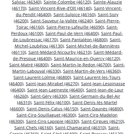
Salviac (46340)
,
Sainte-Colombe (46120)
,
Sainte-Alauzie
(46170)
,
Saint-Vincent-Rive-d’Olt (46140)
,
Saint-Vincent-
du-Pendit (46400)
,
Saint-Sulpice (46160)
,
Saint-Sozy
(46200)
,
Saint-Sauveur-la-Vallée (46240)
,
Saint-Pierre-
Toirac (46160)
,
Saint-Pierre-Lafeuille (46090)
,
Saint-
Perdoux (46100)
,
Saint-Paul-de-Vern (46400)
,
Saint-Paul-
de-Loubressac (46170)
,
Saint-Pantaléon (46800)
,
Saint-
Michel-Loubéjou (46130)
,
Saint-Michel-de-Bannières
(46110)
,
Saint-Médard-Nicourby (46210)
,
Saint-Médard-
de-Presque (46400)
,
Saint-Maurice-en-Quercy (46120)
,
Saint-Matré (46800)
,
Saint-Martin-le-Redon (46700)
,
Saint-
Martin-Labouval (46330)
,
Saint-Martin-de-Vers (46360)
,
Saint-Laurent-Lolmie (46800)
,
Saint-Laurent-les-Tours
(46400)
,
Saint-Jean-Mirabel (46270)
,
Saint-Jean-Lespinasse
(46400)
,
Saint-Jean-Lagineste (46400)
,
Saint-Jean-de-Laur
(46260)
,
Saint-Géry (46330)
,
Saint-Germain-du-Bel-Air
(46310)
,
Saint-Félix (46100)
,
Saint-Denis-lès-Martel
(46600)
,
Saint-Denis-Catus (46150)
,
Saint-Daunès (46800)
,
Saint-Cirq-Souillaguet (46300)
,
Saint-Cirq-Madelon
(46300)
,
Saint-Cirq-Lapopie (46330)
,
Saint-Cirgues (46210)
,
Saint-Chels (46160)
,
Saint-Chamarand (46310)
,
Saint-
Cernin (46360)
,
Saint-Céré (46400)
,
Saint-Bressou (46120)
,