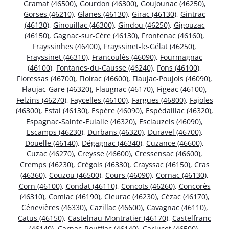
Gramat (46500)
,
Gourdon (46300)
,
Goujounac (46250)
,
Gorses (46210)
,
Glanes (46130)
,
Girac (46130)
,
Gintrac
(46130)
,
Ginouillac (46300)
,
Gindou (46250)
,
Gigouzac
(46150)
,
Gagnac-sur-Cère (46130)
,
Frontenac (46160)
,
Frayssinhes (46400)
,
Frayssinet-le-Gélat (46250)
,
Frayssinet (46310)
,
Francoulès (46090)
,
Fourmagnac
(46100)
,
Fontanes-du-Causse (46240)
,
Fons (46100)
,
Floressas (46700)
,
Floirac (46600)
,
Flaujac-Poujols (46090)
,
Flaujac-Gare (46320)
,
Flaugnac (46170)
,
Figeac (46100)
,
Felzins (46270)
,
Faycelles (46100)
,
Fargues (46800)
,
Fajoles
(46300)
,
Estal (46130)
,
Espère (46090)
,
Espédaillac (46320)
,
Espagnac-Sainte-Eulalie (46320)
,
Esclauzels (46090)
,
Escamps (46230)
,
Durbans (46320)
,
Duravel (46700)
,
Douelle (46140)
,
Dégagnac (46340)
,
Cuzance (46600)
,
Cuzac (46270)
,
Creysse (46600)
,
Cressensac (46600)
,
Cremps (46230)
,
Crégols (46330)
,
Crayssac (46150)
,
Cras
(46360)
,
Couzou (46500)
,
Cours (46090)
,
Cornac (46130)
,
Corn (46100)
,
Condat (46110)
,
Concots (46260)
,
Concorès
(46310)
,
Comiac (46190)
,
Cieurac (46230)
,
Cézac (46170)
,
Cénevières (46330)
,
Cazillac (46600)
,
Cavagnac (46110)
,
Catus (46150)
,
Castelnau-Montratier (46170)
,
Castelfranc
(46140)
,
Carnac-Rouffiac (46140)
,
Carlucet (46500)
,