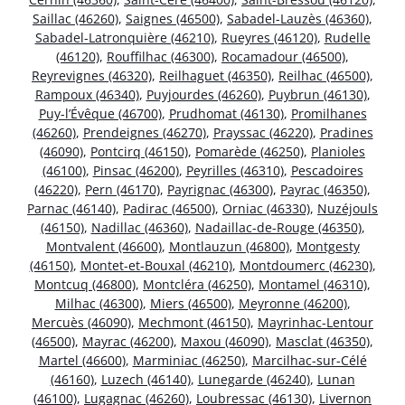
Saillac (46260)
,
Saignes (46500)
,
Sabadel-Lauzès (46360)
,
Sabadel-Latronquière (46210)
,
Rueyres (46120)
,
Rudelle
(46120)
,
Rouffilhac (46300)
,
Rocamadour (46500)
,
Reyrevignes (46320)
,
Reilhaguet (46350)
,
Reilhac (46500)
,
Rampoux (46340)
,
Puyjourdes (46260)
,
Puybrun (46130)
,
Puy-l’Évêque (46700)
,
Prudhomat (46130)
,
Promilhanes
(46260)
,
Prendeignes (46270)
,
Prayssac (46220)
,
Pradines
(46090)
,
Pontcirq (46150)
,
Pomarède (46250)
,
Planioles
(46100)
,
Pinsac (46200)
,
Peyrilles (46310)
,
Pescadoires
(46220)
,
Pern (46170)
,
Payrignac (46300)
,
Payrac (46350)
,
Parnac (46140)
,
Padirac (46500)
,
Orniac (46330)
,
Nuzéjouls
(46150)
,
Nadillac (46360)
,
Nadaillac-de-Rouge (46350)
,
Montvalent (46600)
,
Montlauzun (46800)
,
Montgesty
(46150)
,
Montet-et-Bouxal (46210)
,
Montdoumerc (46230)
,
Montcuq (46800)
,
Montcléra (46250)
,
Montamel (46310)
,
Milhac (46300)
,
Miers (46500)
,
Meyronne (46200)
,
Mercuès (46090)
,
Mechmont (46150)
,
Mayrinhac-Lentour
(46500)
,
Mayrac (46200)
,
Maxou (46090)
,
Masclat (46350)
,
Martel (46600)
,
Marminiac (46250)
,
Marcilhac-sur-Célé
(46160)
,
Luzech (46140)
,
Lunegarde (46240)
,
Lunan
(46100)
,
Lugagnac (46260)
,
Loubressac (46130)
,
Livernon