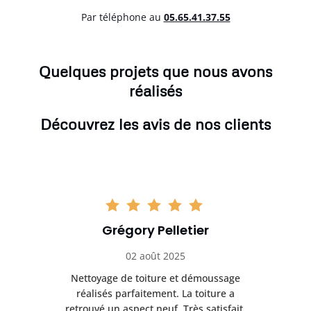
Par téléphone au
05.65.41.37.55
Quelques projets que nous avons
réalisés
Découvrez les avis de nos clients
Grégory Pelletier
02 août 2025
Nettoyage de toiture et démoussage
Trè
réalisés parfaitement. La toiture a
t
rès
retrouvé un aspect neuf. Très satisfait.
dur