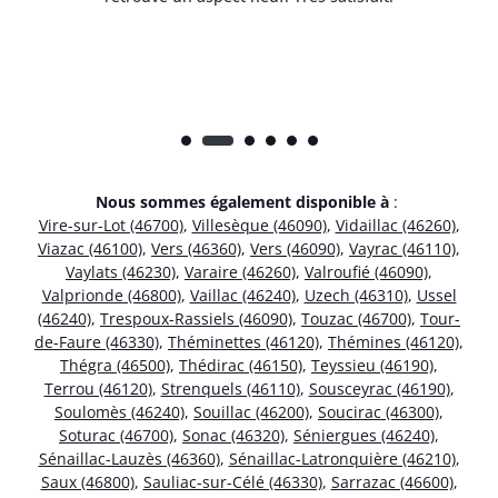
Nous sommes également disponible à
:
Vire-sur-Lot (46700)
,
Villesèque (46090)
,
Vidaillac (46260)
,
Viazac (46100)
,
Vers (46360)
,
Vers (46090)
,
Vayrac (46110)
,
Vaylats (46230)
,
Varaire (46260)
,
Valroufié (46090)
,
Valprionde (46800)
,
Vaillac (46240)
,
Uzech (46310)
,
Ussel
(46240)
,
Trespoux-Rassiels (46090)
,
Touzac (46700)
,
Tour-
de-Faure (46330)
,
Théminettes (46120)
,
Thémines (46120)
,
Thégra (46500)
,
Thédirac (46150)
,
Teyssieu (46190)
,
Terrou (46120)
,
Strenquels (46110)
,
Sousceyrac (46190)
,
Soulomès (46240)
,
Souillac (46200)
,
Soucirac (46300)
,
Soturac (46700)
,
Sonac (46320)
,
Séniergues (46240)
,
Sénaillac-Lauzès (46360)
,
Sénaillac-Latronquière (46210)
,
Saux (46800)
,
Sauliac-sur-Célé (46330)
,
Sarrazac (46600)
,