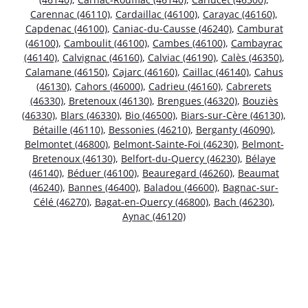
Carennac (46110)
,
Cardaillac (46100)
,
Carayac (46160)
,
Capdenac (46100)
,
Caniac-du-Causse (46240)
,
Camburat
(46100)
,
Camboulit (46100)
,
Cambes (46100)
,
Cambayrac
(46140)
,
Calvignac (46160)
,
Calviac (46190)
,
Calès (46350)
,
Calamane (46150)
,
Cajarc (46160)
,
Caillac (46140)
,
Cahus
(46130)
,
Cahors (46000)
,
Cadrieu (46160)
,
Cabrerets
(46330)
,
Bretenoux (46130)
,
Brengues (46320)
,
Bouziès
(46330)
,
Blars (46330)
,
Bio (46500)
,
Biars-sur-Cère (46130)
,
Bétaille (46110)
,
Bessonies (46210)
,
Berganty (46090)
,
Belmontet (46800)
,
Belmont-Sainte-Foi (46230)
,
Belmont-
Bretenoux (46130)
,
Belfort-du-Quercy (46230)
,
Bélaye
(46140)
,
Béduer (46100)
,
Beauregard (46260)
,
Beaumat
(46240)
,
Bannes (46400)
,
Baladou (46600)
,
Bagnac-sur-
Célé (46270)
,
Bagat-en-Quercy (46800)
,
Bach (46230)
,
Aynac (46120)