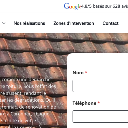
4.8/5 basés sur 628 avi
Nos réalisations
Zones d’intervention
Contact
Nom
*
ose comme une démarche
re toiture. Sous l’effet des
re s’usent, rendant le
er les dégradations. Qu’il
Téléphone
*
 Carennac, de rénovation de
ure à Carennac, chaque
solidité de votre
onnel, le Couvreur à