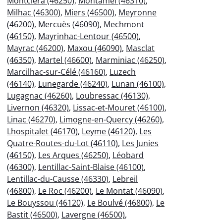
Montcléra (46250)
,
Montamel (46310)
,
Milhac (46300)
,
Miers (46500)
,
Meyronne
(46200)
,
Mercuès (46090)
,
Mechmont
(46150)
,
Mayrinhac-Lentour (46500)
,
Mayrac (46200)
,
Maxou (46090)
,
Masclat
(46350)
,
Martel (46600)
,
Marminiac (46250)
,
Marcilhac-sur-Célé (46160)
,
Luzech
(46140)
,
Lunegarde (46240)
,
Lunan (46100)
,
Lugagnac (46260)
,
Loubressac (46130)
,
Livernon (46320)
,
Lissac-et-Mouret (46100)
,
Linac (46270)
,
Limogne-en-Quercy (46260)
,
Lhospitalet (46170)
,
Leyme (46120)
,
Les
Quatre-Routes-du-Lot (46110)
,
Les Junies
(46150)
,
Les Arques (46250)
,
Léobard
(46300)
,
Lentillac-Saint-Blaise (46100)
,
Lentillac-du-Causse (46330)
,
Lebreil
(46800)
,
Le Roc (46200)
,
Le Montat (46090)
,
Le Bouyssou (46120)
,
Le Boulvé (46800)
,
Le
Bastit (46500)
,
Lavergne (46500)
,