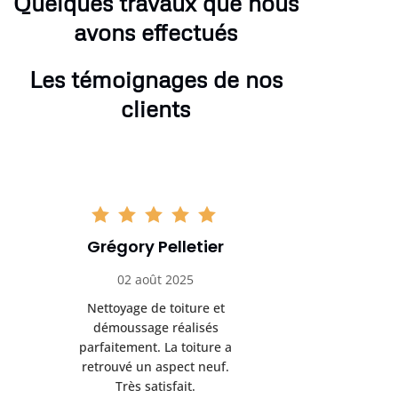
Quelques travaux que nous
avons effectués
Les témoignages de nos
clients
Grégory Pelletier
Hugo
02 août 2025
16 se
Nettoyage de toiture et
Très bon 
démoussage réalisés
rénovation d
parfaitement. La toiture a
sérieux et 
retrouvé un aspect neuf.
Je recomma
Très satisfait.