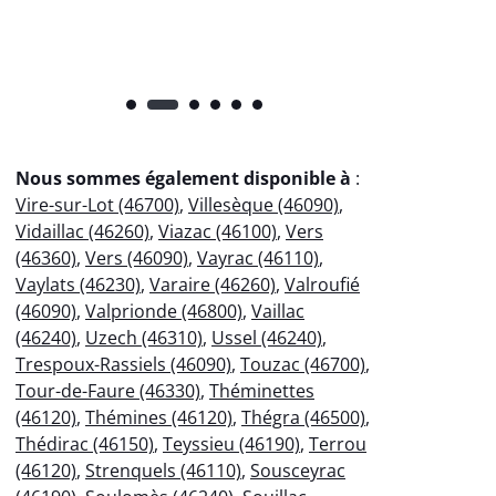
Nous sommes également disponible à
:
Vire-sur-Lot (46700)
,
Villesèque (46090)
,
Vidaillac (46260)
,
Viazac (46100)
,
Vers
(46360)
,
Vers (46090)
,
Vayrac (46110)
,
Vaylats (46230)
,
Varaire (46260)
,
Valroufié
(46090)
,
Valprionde (46800)
,
Vaillac
(46240)
,
Uzech (46310)
,
Ussel (46240)
,
Trespoux-Rassiels (46090)
,
Touzac (46700)
,
Tour-de-Faure (46330)
,
Théminettes
(46120)
,
Thémines (46120)
,
Thégra (46500)
,
Thédirac (46150)
,
Teyssieu (46190)
,
Terrou
(46120)
,
Strenquels (46110)
,
Sousceyrac