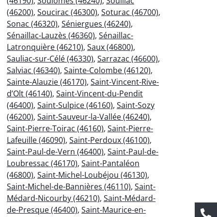
(46190)
,
Soulomès (46240)
,
Souillac
(46200)
,
Soucirac (46300)
,
Soturac (46700)
,
Sonac (46320)
,
Séniergues (46240)
,
Sénaillac-Lauzès (46360)
,
Sénaillac-
Latronquière (46210)
,
Saux (46800)
,
Sauliac-sur-Célé (46330)
,
Sarrazac (46600)
,
Salviac (46340)
,
Sainte-Colombe (46120)
,
Sainte-Alauzie (46170)
,
Saint-Vincent-Rive-
d’Olt (46140)
,
Saint-Vincent-du-Pendit
(46400)
,
Saint-Sulpice (46160)
,
Saint-Sozy
(46200)
,
Saint-Sauveur-la-Vallée (46240)
,
Saint-Pierre-Toirac (46160)
,
Saint-Pierre-
Lafeuille (46090)
,
Saint-Perdoux (46100)
,
Saint-Paul-de-Vern (46400)
,
Saint-Paul-de-
Loubressac (46170)
,
Saint-Pantaléon
(46800)
,
Saint-Michel-Loubéjou (46130)
,
Saint-Michel-de-Bannières (46110)
,
Saint-
Médard-Nicourby (46210)
,
Saint-Médard-
de-Presque (46400)
,
Saint-Maurice-en-