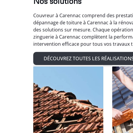
Nos solutions
Couvreur à Carennac comprend des prestatio
dépannage de toiture à Carennac à la rénov
des solutions sur mesure. Chaque opération 
zinguerie à Carennac complètent la performa
intervention efficace pour tous vos travaux 
DÉCOUVREZ TOUTES LES RÉALISATION
Ad
Très sat
de char
de zingu
avec 