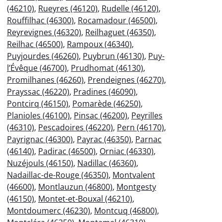
(46210)
,
Rueyres (46120)
,
Rudelle (46120)
,
Rouffilhac (46300)
,
Rocamadour (46500)
,
Reyrevignes (46320)
,
Reilhaguet (46350)
,
Reilhac (46500)
,
Rampoux (46340)
,
Puyjourdes (46260)
,
Puybrun (46130)
,
Puy-
l’Évêque (46700)
,
Prudhomat (46130)
,
Promilhanes (46260)
,
Prendeignes (46270)
,
Prayssac (46220)
,
Pradines (46090)
,
Pontcirq (46150)
,
Pomarède (46250)
,
Planioles (46100)
,
Pinsac (46200)
,
Peyrilles
(46310)
,
Pescadoires (46220)
,
Pern (46170)
,
Payrignac (46300)
,
Payrac (46350)
,
Parnac
(46140)
,
Padirac (46500)
,
Orniac (46330)
,
Nuzéjouls (46150)
,
Nadillac (46360)
,
Nadaillac-de-Rouge (46350)
,
Montvalent
(46600)
,
Montlauzun (46800)
,
Montgesty
(46150)
,
Montet-et-Bouxal (46210)
,
Montdoumerc (46230)
,
Montcuq (46800)
,