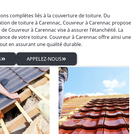
ns complètes liés à la couverture de toiture. Du
ation de toiture à Carennac, Couvreur à Carennac propose
de Couvreur à Carennac vise à assurer l’étanchéité. La
nce de votre toiture. Couvreur à Carennac offre ainsi une
tout en assurant une qualité durable.
S
APPELEZ-NOUS
rien Rolland
Sébastien Arnaud
04 mars 2026
21 juin 2025
isfait du traitement
Intervention rapide pour une
pente et des travaux
réparation de fuite de
erie. Travail sérieux
toiture. Problème réglé
un excellent rendu
immédiatement. Très bon
final.
travail.