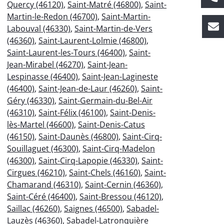
Quercy (46120)
,
Saint-Matré (46800)
,
Saint-
Martin-le-Redon (46700)
,
Saint-Martin-
Labouval (46330)
,
Saint-Martin-de-Vers
(46360)
,
Saint-Laurent-Lolmie (46800)
,
Saint-Laurent-les-Tours (46400)
,
Saint-
Jean-Mirabel (46270)
,
Saint-Jean-
Lespinasse (46400)
,
Saint-Jean-Lagineste
(46400)
,
Saint-Jean-de-Laur (46260)
,
Saint-
Géry (46330)
,
Saint-Germain-du-Bel-Air
(46310)
,
Saint-Félix (46100)
,
Saint-Denis-
lès-Martel (46600)
,
Saint-Denis-Catus
(46150)
,
Saint-Daunès (46800)
,
Saint-Cirq-
Souillaguet (46300)
,
Saint-Cirq-Madelon
(46300)
,
Saint-Cirq-Lapopie (46330)
,
Saint-
Cirgues (46210)
,
Saint-Chels (46160)
,
Saint-
Chamarand (46310)
,
Saint-Cernin (46360)
,
Saint-Céré (46400)
,
Saint-Bressou (46120)
,
Saillac (46260)
,
Saignes (46500)
,
Sabadel-
Lauzès (46360)
,
Sabadel-Latronquière