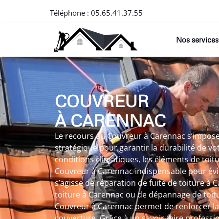
Téléphone :
05.65.41.37.55
Nos services
COUVREUR
À CARENNAC
Le recours au Couvreur à Carennac s’imp
stratégique pour garantir la durabilité de vot
conditions climatiques, les éléments de toitu
Couvreur à Carennac indispensable pour évit
s’agisse de réparation de fuite de toiture à
toiture à Carennac ou de dépannage de toit
Couvreur à Carennac permet de renforcer la 
couverture. Grâce à un savoir-faire professi