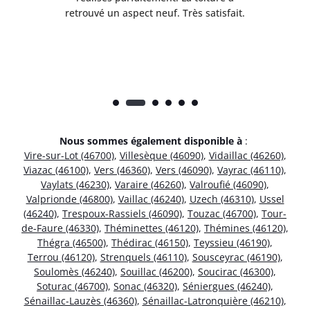
rès
retrouvé un aspect neuf. Très satisfait.
dur
Nous sommes également disponible à
:
Vire-sur-Lot (46700)
,
Villesèque (46090)
,
Vidaillac (46260)
,
Viazac (46100)
,
Vers (46360)
,
Vers (46090)
,
Vayrac (46110)
,
Vaylats (46230)
,
Varaire (46260)
,
Valroufié (46090)
,
Valprionde (46800)
,
Vaillac (46240)
,
Uzech (46310)
,
Ussel
(46240)
,
Trespoux-Rassiels (46090)
,
Touzac (46700)
,
Tour-
de-Faure (46330)
,
Théminettes (46120)
,
Thémines (46120)
,
Thégra (46500)
,
Thédirac (46150)
,
Teyssieu (46190)
,
Terrou (46120)
,
Strenquels (46110)
,
Sousceyrac (46190)
,
Soulomès (46240)
,
Souillac (46200)
,
Soucirac (46300)
,
Soturac (46700)
,
Sonac (46320)
,
Séniergues (46240)
,
Sénaillac-Lauzès (46360)
,
Sénaillac-Latronquière (46210)
,