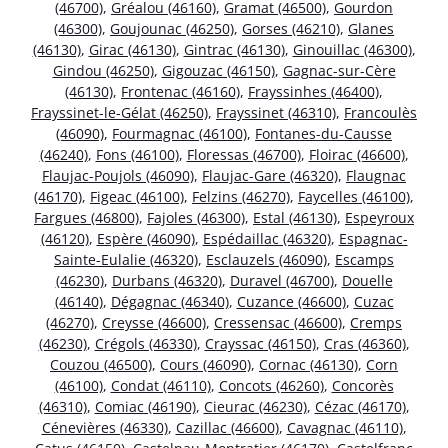
(46700)
,
Gréalou (46160)
,
Gramat (46500)
,
Gourdon
(46300)
,
Goujounac (46250)
,
Gorses (46210)
,
Glanes
(46130)
,
Girac (46130)
,
Gintrac (46130)
,
Ginouillac (46300)
,
Gindou (46250)
,
Gigouzac (46150)
,
Gagnac-sur-Cère
(46130)
,
Frontenac (46160)
,
Frayssinhes (46400)
,
Frayssinet-le-Gélat (46250)
,
Frayssinet (46310)
,
Francoulès
(46090)
,
Fourmagnac (46100)
,
Fontanes-du-Causse
(46240)
,
Fons (46100)
,
Floressas (46700)
,
Floirac (46600)
,
Flaujac-Poujols (46090)
,
Flaujac-Gare (46320)
,
Flaugnac
(46170)
,
Figeac (46100)
,
Felzins (46270)
,
Faycelles (46100)
,
Fargues (46800)
,
Fajoles (46300)
,
Estal (46130)
,
Espeyroux
(46120)
,
Espère (46090)
,
Espédaillac (46320)
,
Espagnac-
Sainte-Eulalie (46320)
,
Esclauzels (46090)
,
Escamps
(46230)
,
Durbans (46320)
,
Duravel (46700)
,
Douelle
(46140)
,
Dégagnac (46340)
,
Cuzance (46600)
,
Cuzac
(46270)
,
Creysse (46600)
,
Cressensac (46600)
,
Cremps
(46230)
,
Crégols (46330)
,
Crayssac (46150)
,
Cras (46360)
,
Couzou (46500)
,
Cours (46090)
,
Cornac (46130)
,
Corn
(46100)
,
Condat (46110)
,
Concots (46260)
,
Concorès
(46310)
,
Comiac (46190)
,
Cieurac (46230)
,
Cézac (46170)
,
Cénevières (46330)
,
Cazillac (46600)
,
Cavagnac (46110)
,