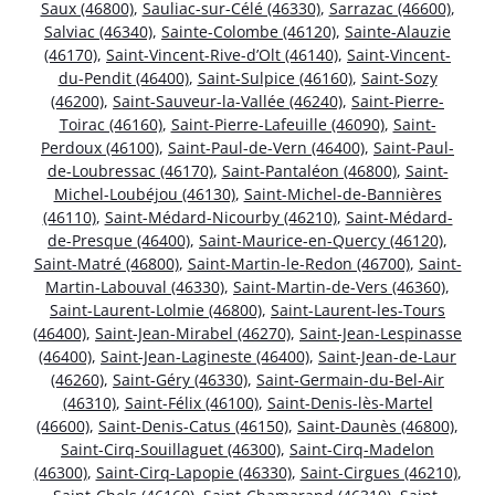
Saux (46800)
,
Sauliac-sur-Célé (46330)
,
Sarrazac (46600)
,
Salviac (46340)
,
Sainte-Colombe (46120)
,
Sainte-Alauzie
(46170)
,
Saint-Vincent-Rive-d’Olt (46140)
,
Saint-Vincent-
du-Pendit (46400)
,
Saint-Sulpice (46160)
,
Saint-Sozy
(46200)
,
Saint-Sauveur-la-Vallée (46240)
,
Saint-Pierre-
Toirac (46160)
,
Saint-Pierre-Lafeuille (46090)
,
Saint-
Perdoux (46100)
,
Saint-Paul-de-Vern (46400)
,
Saint-Paul-
de-Loubressac (46170)
,
Saint-Pantaléon (46800)
,
Saint-
Michel-Loubéjou (46130)
,
Saint-Michel-de-Bannières
(46110)
,
Saint-Médard-Nicourby (46210)
,
Saint-Médard-
de-Presque (46400)
,
Saint-Maurice-en-Quercy (46120)
,
Saint-Matré (46800)
,
Saint-Martin-le-Redon (46700)
,
Saint-
Martin-Labouval (46330)
,
Saint-Martin-de-Vers (46360)
,
Saint-Laurent-Lolmie (46800)
,
Saint-Laurent-les-Tours
(46400)
,
Saint-Jean-Mirabel (46270)
,
Saint-Jean-Lespinasse
(46400)
,
Saint-Jean-Lagineste (46400)
,
Saint-Jean-de-Laur
(46260)
,
Saint-Géry (46330)
,
Saint-Germain-du-Bel-Air
(46310)
,
Saint-Félix (46100)
,
Saint-Denis-lès-Martel
(46600)
,
Saint-Denis-Catus (46150)
,
Saint-Daunès (46800)
,
Saint-Cirq-Souillaguet (46300)
,
Saint-Cirq-Madelon
(46300)
,
Saint-Cirq-Lapopie (46330)
,
Saint-Cirgues (46210)
,