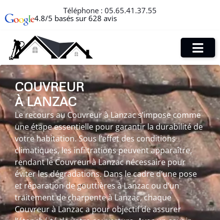
Téléphone :
05.65.41.37.55
4.8/5 basés sur 628 avis
COUVREUR
À LANZAC
Le recours au Couvreur à Lanzac s’impose comme
une étape essentielle pour garantir la durabilité de
votre habitation. Sous l’effet des conditions
climatiques, les infiltrations peuvent apparaître,
rendant le Couvreur à Lanzac nécessaire pour
éviter les dégradations. Dans le cadre d’une pose
et réparation de gouttières à Lanzac ou d’un
traitement de charpente à Lanzac, chaque
Couvreur à Lanzac a pour objectif de assurer