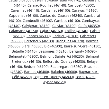
Catus (46150)
,
Castelnau-Montratier (46170)
,
Castelfranc
(46140)
,
Carnac-Rouffiac (46140)
,
Carlucet (46500)
,
Carennac (46110)
,
Cardaillac (46100)
,
Carayac (46160)
,
Capdenac (46100)
,
Caniac-du-Causse (46240)
,
Camburat
(46100)
,
Camboulit (46100)
,
Cambes (46100)
,
Cambayrac
(46140)
,
Calvignac (46160)
,
Calviac (46190)
,
Calès (46350)
,
Calamane (46150)
,
Cajarc (46160)
,
Caillac (46140)
,
Cahus
(46130)
,
Cahors (46000)
,
Cadrieu (46160)
,
Cabrerets
(46330)
,
Bretenoux (46130)
,
Brengues (46320)
,
Bouziès
(46330)
,
Blars (46330)
,
Bio (46500)
,
Biars-sur-Cère (46130)
,
Bétaille (46110)
,
Bessonies (46210)
,
Berganty (46090)
,
Belmontet (46800)
,
Belmont-Sainte-Foi (46230)
,
Belmont-
Bretenoux (46130)
,
Belfort-du-Quercy (46230)
,
Bélaye
(46140)
,
Béduer (46100)
,
Beauregard (46260)
,
Beaumat
(46240)
,
Bannes (46400)
,
Baladou (46600)
,
Bagnac-sur-
Célé (46270)
,
Bagat-en-Quercy (46800)
,
Bach (46230)
,
Aynac (46120)