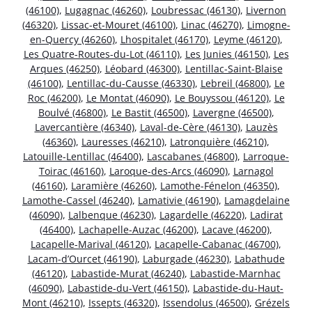
(46100)
,
Lugagnac (46260)
,
Loubressac (46130)
,
Livernon
(46320)
,
Lissac-et-Mouret (46100)
,
Linac (46270)
,
Limogne-
en-Quercy (46260)
,
Lhospitalet (46170)
,
Leyme (46120)
,
Les Quatre-Routes-du-Lot (46110)
,
Les Junies (46150)
,
Les
Arques (46250)
,
Léobard (46300)
,
Lentillac-Saint-Blaise
(46100)
,
Lentillac-du-Causse (46330)
,
Lebreil (46800)
,
Le
Roc (46200)
,
Le Montat (46090)
,
Le Bouyssou (46120)
,
Le
Boulvé (46800)
,
Le Bastit (46500)
,
Lavergne (46500)
,
Lavercantière (46340)
,
Laval-de-Cère (46130)
,
Lauzès
(46360)
,
Lauresses (46210)
,
Latronquière (46210)
,
Latouille-Lentillac (46400)
,
Lascabanes (46800)
,
Larroque-
Toirac (46160)
,
Laroque-des-Arcs (46090)
,
Larnagol
(46160)
,
Laramière (46260)
,
Lamothe-Fénelon (46350)
,
Lamothe-Cassel (46240)
,
Lamativie (46190)
,
Lamagdelaine
(46090)
,
Lalbenque (46230)
,
Lagardelle (46220)
,
Ladirat
(46400)
,
Lachapelle-Auzac (46200)
,
Lacave (46200)
,
Lacapelle-Marival (46120)
,
Lacapelle-Cabanac (46700)
,
Lacam-d’Ourcet (46190)
,
Laburgade (46230)
,
Labathude
(46120)
,
Labastide-Murat (46240)
,
Labastide-Marnhac
(46090)
,
Labastide-du-Vert (46150)
,
Labastide-du-Haut-
Mont (46210)
,
Issepts (46320)
,
Issendolus (46500)
,
Grézels