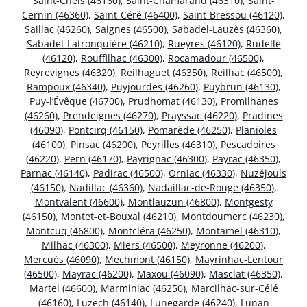
Saint-Chels (46160)
,
Saint-Chamarand (46310)
,
Saint-
Cernin (46360)
,
Saint-Céré (46400)
,
Saint-Bressou (46120)
,
Saillac (46260)
,
Saignes (46500)
,
Sabadel-Lauzès (46360)
,
Sabadel-Latronquière (46210)
,
Rueyres (46120)
,
Rudelle
(46120)
,
Rouffilhac (46300)
,
Rocamadour (46500)
,
Reyrevignes (46320)
,
Reilhaguet (46350)
,
Reilhac (46500)
,
Rampoux (46340)
,
Puyjourdes (46260)
,
Puybrun (46130)
,
Puy-l’Évêque (46700)
,
Prudhomat (46130)
,
Promilhanes
(46260)
,
Prendeignes (46270)
,
Prayssac (46220)
,
Pradines
(46090)
,
Pontcirq (46150)
,
Pomarède (46250)
,
Planioles
(46100)
,
Pinsac (46200)
,
Peyrilles (46310)
,
Pescadoires
(46220)
,
Pern (46170)
,
Payrignac (46300)
,
Payrac (46350)
,
Parnac (46140)
,
Padirac (46500)
,
Orniac (46330)
,
Nuzéjouls
(46150)
,
Nadillac (46360)
,
Nadaillac-de-Rouge (46350)
,
Montvalent (46600)
,
Montlauzun (46800)
,
Montgesty
(46150)
,
Montet-et-Bouxal (46210)
,
Montdoumerc (46230)
,
Montcuq (46800)
,
Montcléra (46250)
,
Montamel (46310)
,
Milhac (46300)
,
Miers (46500)
,
Meyronne (46200)
,
Mercuès (46090)
,
Mechmont (46150)
,
Mayrinhac-Lentour
(46500)
,
Mayrac (46200)
,
Maxou (46090)
,
Masclat (46350)
,
Martel (46600)
,
Marminiac (46250)
,
Marcilhac-sur-Célé
(46160)
,
Luzech (46140)
,
Lunegarde (46240)
,
Lunan