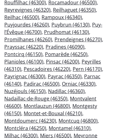
Rouffilhac (46300)
,
Rocamadour (46500)
,
Reyrevignes (46320)
,
Reilhaguet (46350)
,
Reilhac (46500)
,
Rampoux (46340)
,
Puyjourdes (46260)
,
Puybrun (46130)
,
Puy-
l’Évêque (46700)
,
Prudhomat (46130)
,
Promilhanes (46260)
,
Prendeignes (46270)
,
Prayssac (46220)
,
Pradines (46090)
,
Pontcirq (46150)
,
Pomarède (46250)
,
Planioles (46100)
,
Pinsac (46200)
,
Peyrilles
(46310)
,
Pescadoires (46220)
,
Pern (46170)
,
Payrignac (46300)
,
Payrac (46350)
,
Parnac
(46140)
,
Padirac (46500)
,
Orniac (46330)
,
Nuzéjouls (46150)
,
Nadillac (46360)
,
Nadaillac-de-Rouge (46350)
,
Montvalent
(46600)
,
Montlauzun (46800)
,
Montgesty
(46150)
,
Montet-et-Bouxal (46210)
,
Montdoumerc (46230)
,
Montcuq (46800)
,
Montcléra (46250)
,
Montamel (46310)
,
Milhac (46300)
,
Miers (46500)
,
Meyronne