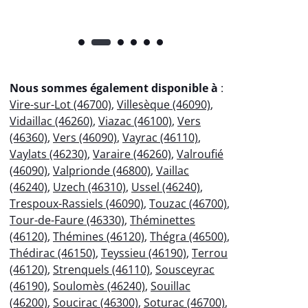
Nous sommes également disponible à
:
Vire-sur-Lot (46700)
,
Villesèque (46090)
,
Vidaillac (46260)
,
Viazac (46100)
,
Vers
(46360)
,
Vers (46090)
,
Vayrac (46110)
,
Vaylats (46230)
,
Varaire (46260)
,
Valroufié
(46090)
,
Valprionde (46800)
,
Vaillac
(46240)
,
Uzech (46310)
,
Ussel (46240)
,
Trespoux-Rassiels (46090)
,
Touzac (46700)
,
Tour-de-Faure (46330)
,
Théminettes
(46120)
,
Thémines (46120)
,
Thégra (46500)
,
Thédirac (46150)
,
Teyssieu (46190)
,
Terrou
(46120)
,
Strenquels (46110)
,
Sousceyrac
(46190)
,
Soulomès (46240)
,
Souillac
(46200)
,
Soucirac (46300)
,
Soturac (46700)
,