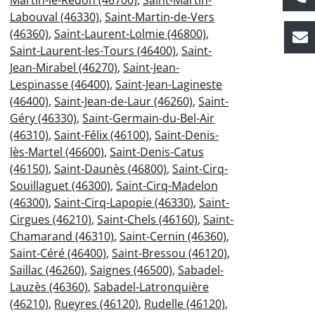
Labouval (46330)
,
Saint-Martin-de-Vers
(46360)
,
Saint-Laurent-Lolmie (46800)
,
Saint-Laurent-les-Tours (46400)
,
Saint-
Jean-Mirabel (46270)
,
Saint-Jean-
Lespinasse (46400)
,
Saint-Jean-Lagineste
(46400)
,
Saint-Jean-de-Laur (46260)
,
Saint-
Géry (46330)
,
Saint-Germain-du-Bel-Air
(46310)
,
Saint-Félix (46100)
,
Saint-Denis-
lès-Martel (46600)
,
Saint-Denis-Catus
(46150)
,
Saint-Daunès (46800)
,
Saint-Cirq-
Souillaguet (46300)
,
Saint-Cirq-Madelon
(46300)
,
Saint-Cirq-Lapopie (46330)
,
Saint-
Cirgues (46210)
,
Saint-Chels (46160)
,
Saint-
Chamarand (46310)
,
Saint-Cernin (46360)
,
Saint-Céré (46400)
,
Saint-Bressou (46120)
,
Saillac (46260)
,
Saignes (46500)
,
Sabadel-
Lauzès (46360)
,
Sabadel-Latronquière
(46210)
,
Rueyres (46120)
,
Rudelle (46120)
,