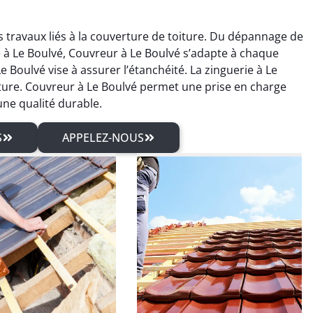
 travaux liés à la couverture de toiture. Du dépannage de
re à Le Boulvé, Couvreur à Le Boulvé s’adapte à chaque
 Boulvé vise à assurer l’étanchéité. La zinguerie à Le
iture. Couvreur à Le Boulvé permet une prise en charge
une qualité durable.
S
APPELEZ-NOUS
rien Rolland
Sébastien Arnaud
04 mars 2026
21 juin 2025
isfait du traitement
Intervention rapide pour une
pente et des travaux
réparation de fuite de
erie. Travail sérieux
toiture. Problème réglé
un excellent rendu
immédiatement. Très bon
final.
travail.