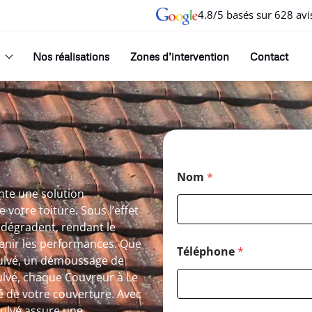
4.8/5 basés sur 628 avi
Nos réalisations
Zones d’intervention
Contact
Nom
*
nte une solution
votre toiture. Sous l’effet
 dégradent, rendant le
enir les performances. Que
Téléphone
*
oulvé, un démoussage de
ulvé, chaque Couvreur à Le
té de votre couverture. Avec
ulvé assure une