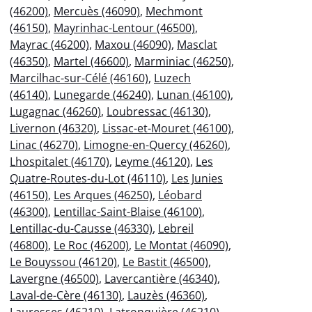
(46200)
,
Mercuès (46090)
,
Mechmont
(46150)
,
Mayrinhac-Lentour (46500)
,
Mayrac (46200)
,
Maxou (46090)
,
Masclat
(46350)
,
Martel (46600)
,
Marminiac (46250)
,
Marcilhac-sur-Célé (46160)
,
Luzech
(46140)
,
Lunegarde (46240)
,
Lunan (46100)
,
Lugagnac (46260)
,
Loubressac (46130)
,
Livernon (46320)
,
Lissac-et-Mouret (46100)
,
Linac (46270)
,
Limogne-en-Quercy (46260)
,
Lhospitalet (46170)
,
Leyme (46120)
,
Les
Quatre-Routes-du-Lot (46110)
,
Les Junies
(46150)
,
Les Arques (46250)
,
Léobard
(46300)
,
Lentillac-Saint-Blaise (46100)
,
Lentillac-du-Causse (46330)
,
Lebreil
(46800)
,
Le Roc (46200)
,
Le Montat (46090)
,
Le Bouyssou (46120)
,
Le Bastit (46500)
,
Lavergne (46500)
,
Lavercantière (46340)
,
Laval-de-Cère (46130)
,
Lauzès (46360)
,
Lauresses (46210)
,
Latronquière (46210)
,