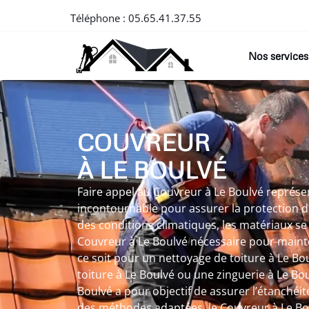
Téléphone :
05.65.41.37.55
Nos services
COUVREUR
À LE BOULVÉ
Faire appel au Couvreur à Le Boulvé représe
incontournable pour assurer la protection de 
des conditions climatiques, les matériaux se
Couvreur à Le Boulvé nécessaire pour maint
ce soit pour un nettoyage de toiture à Le B
toiture à Le Boulvé ou une zinguerie à Le Bo
Boulvé a pour objectif de assurer l’étanchéi
des méthodes adaptées, le Couvreur à Le Bo