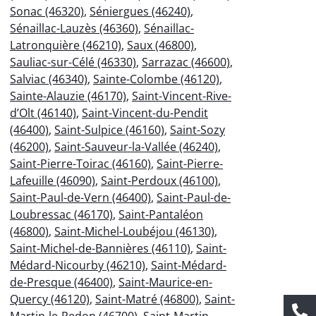
Sonac (46320)
,
Séniergues (46240)
,
Sénaillac-Lauzès (46360)
,
Sénaillac-
Latronquière (46210)
,
Saux (46800)
,
Sauliac-sur-Célé (46330)
,
Sarrazac (46600)
,
Salviac (46340)
,
Sainte-Colombe (46120)
,
Sainte-Alauzie (46170)
,
Saint-Vincent-Rive-
d’Olt (46140)
,
Saint-Vincent-du-Pendit
(46400)
,
Saint-Sulpice (46160)
,
Saint-Sozy
(46200)
,
Saint-Sauveur-la-Vallée (46240)
,
Saint-Pierre-Toirac (46160)
,
Saint-Pierre-
Lafeuille (46090)
,
Saint-Perdoux (46100)
,
Saint-Paul-de-Vern (46400)
,
Saint-Paul-de-
Loubressac (46170)
,
Saint-Pantaléon
(46800)
,
Saint-Michel-Loubéjou (46130)
,
Saint-Michel-de-Bannières (46110)
,
Saint-
Médard-Nicourby (46210)
,
Saint-Médard-
de-Presque (46400)
,
Saint-Maurice-en-
Quercy (46120)
,
Saint-Matré (46800)
,
Saint-
Martin-le-Redon (46700)
,
Saint-Martin-