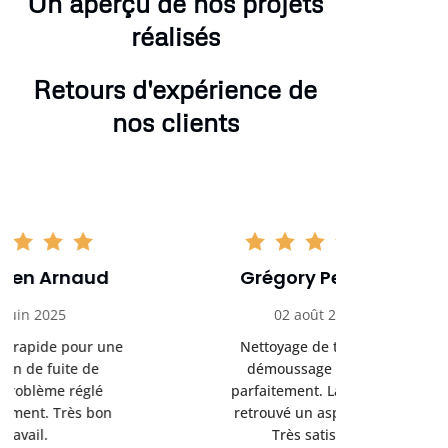
Un aperçu de nos projets
réalisés
Retours d'expérience de
nos clients
Grégory Pelletier
Hugo
02 août 2025
16 se
Nettoyage de toiture et
Très bon 
démoussage réalisés
rénovation d
parfaitement. La toiture a
sérieux et 
retrouvé un aspect neuf.
Je recomma
Très satisfait.