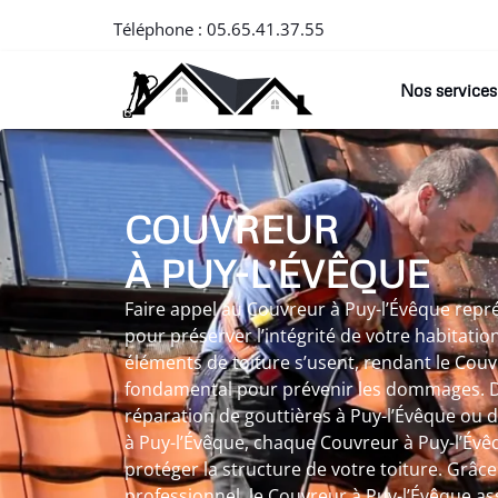
Téléphone :
05.65.41.37.55
Nos services
COUVREUR
À PUY-L’ÉVÊQUE
Faire appel au Couvreur à Puy-l’Évêque repr
pour préserver l’intégrité de votre habitation
éléments de toiture s’usent, rendant le Couv
fondamental pour prévenir les dommages. D
réparation de gouttières à Puy-l’Évêque ou 
à Puy-l’Évêque, chaque Couvreur à Puy-l’Évêq
protéger la structure de votre toiture. Grâce
professionnel, le Couvreur à Puy-l’Évêque as