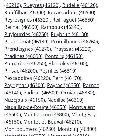
(46210)
,
Rueyres (46120)
,
Rudelle (46120)
,
Rouffilhac (46300)
,
Rocamadour (46500)
,
Reyrevignes (46320)
,
Reilhaguet (46350)
,
Reilhac (46500)
,
Rampoux (46340)
,
Puyjourdes (46260)
,
Puybrun (46130)
,
Prudhomat (46130)
,
Promilhanes (46260)
,
Prendeignes (46270)
,
Prayssac (46220)
,
Pradines (46090)
,
Pontcirq (46150)
,
Pomarède (46250)
,
Planioles (46100)
,
Pinsac (46200)
,
Peyrilles (46310)
,
Pescadoires (46220)
,
Pern (46170)
,
Payrignac (46300)
,
Payrac (46350)
,
Parnac
(46140)
,
Padirac (46500)
,
Orniac (46330)
,
Nuzéjouls (46150)
,
Nadillac (46360)
,
Nadaillac-de-Rouge (46350)
,
Montvalent
(46600)
,
Montlauzun (46800)
,
Montgesty
(46150)
,
Montet-et-Bouxal (46210)
,
Montdoumerc (46230)
,
Montcuq (46800)
,