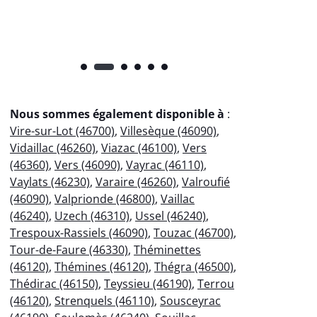
Nous sommes également disponible à
:
Vire-sur-Lot (46700)
,
Villesèque (46090)
,
Vidaillac (46260)
,
Viazac (46100)
,
Vers
(46360)
,
Vers (46090)
,
Vayrac (46110)
,
Vaylats (46230)
,
Varaire (46260)
,
Valroufié
(46090)
,
Valprionde (46800)
,
Vaillac
(46240)
,
Uzech (46310)
,
Ussel (46240)
,
Trespoux-Rassiels (46090)
,
Touzac (46700)
,
Tour-de-Faure (46330)
,
Théminettes
(46120)
,
Thémines (46120)
,
Thégra (46500)
,
Thédirac (46150)
,
Teyssieu (46190)
,
Terrou
(46120)
,
Strenquels (46110)
,
Sousceyrac