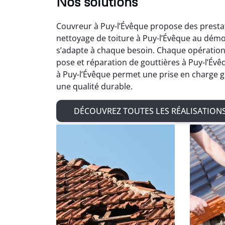
Nos solutions
Couvreur à Puy-l’Évêque propose des prestat
nettoyage de toiture à Puy-l’Évêque au démo
s’adapte à chaque besoin. Chaque opération d
pose et réparation de gouttières à Puy-l’Év
à Puy-l’Évêque permet une prise en charge g
une qualité durable.
DÉCOUVREZ TOUTES LES RÉALISATION
Ad
Très sat
de char
de zingu
avec 