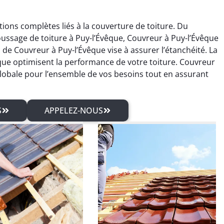
ions complètes liés à la couverture de toiture. Du
ussage de toiture à Puy-l’Évêque, Couvreur à Puy-l’Évêque
e Couvreur à Puy-l’Évêque vise à assurer l’étanchéité. La
êque optimisent la performance de votre toiture. Couvreur
lobale pour l’ensemble de vos besoins tout en assurant
S
APPELEZ-NOUS
rien Rolland
Sébastien Arnaud
04 mars 2026
21 juin 2025
isfait du traitement
Intervention rapide pour une
pente et des travaux
réparation de fuite de
erie. Travail sérieux
toiture. Problème réglé
un excellent rendu
immédiatement. Très bon
final.
travail.