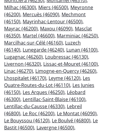
Montcléra (46250)
,
Montamel (46310)
,
Milhac (46300)
,
Miers (46500)
,
Meyronne
(46200)
,
Mercuès (46090)
,
Mechmont
(46150)
,
Mayrinhac-Lentour (46500)
,
Mayrac (46200)
,
Maxou (46090)
,
Masclat
(46350)
,
Martel (46600)
,
Marminiac (46250)
,
Marcilhac-sur-Célé (46160)
,
Luzech
(46140)
,
Lunegarde (46240)
,
Lunan (46100)
,
Lugagnac (46260)
,
Loubressac (46130)
,
Livernon (46320)
,
Lissac-et-Mouret (46100)
,
Linac (46270)
,
Limogne-en-Quercy (46260)
,
Lhospitalet (46170)
,
Leyme (46120)
,
Les
Quatre-Routes-du-Lot (46110)
,
Les Junies
(46150)
,
Les Arques (46250)
,
Léobard
(46300)
,
Lentillac-Saint-Blaise (46100)
,
Lentillac-du-Causse (46330)
,
Lebreil
(46800)
,
Le Roc (46200)
,
Le Montat (46090)
,
Le Bouyssou (46120)
,
Le Boulvé (46800)
,
Le
Bastit (46500)
,
Lavergne (46500)
,