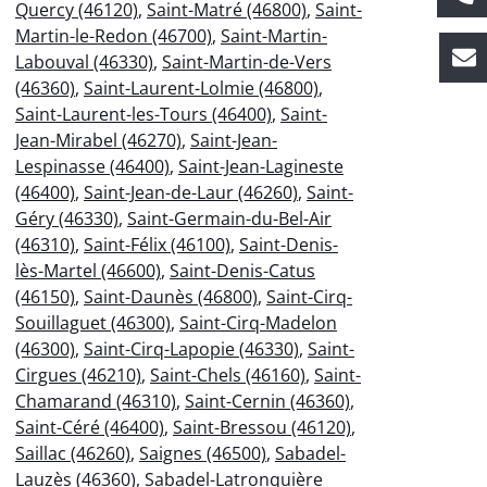
Quercy (46120)
,
Saint-Matré (46800)
,
Saint-
Martin-le-Redon (46700)
,
Saint-Martin-
Labouval (46330)
,
Saint-Martin-de-Vers
(46360)
,
Saint-Laurent-Lolmie (46800)
,
Saint-Laurent-les-Tours (46400)
,
Saint-
Jean-Mirabel (46270)
,
Saint-Jean-
Lespinasse (46400)
,
Saint-Jean-Lagineste
(46400)
,
Saint-Jean-de-Laur (46260)
,
Saint-
Géry (46330)
,
Saint-Germain-du-Bel-Air
(46310)
,
Saint-Félix (46100)
,
Saint-Denis-
lès-Martel (46600)
,
Saint-Denis-Catus
(46150)
,
Saint-Daunès (46800)
,
Saint-Cirq-
Souillaguet (46300)
,
Saint-Cirq-Madelon
(46300)
,
Saint-Cirq-Lapopie (46330)
,
Saint-
Cirgues (46210)
,
Saint-Chels (46160)
,
Saint-
Chamarand (46310)
,
Saint-Cernin (46360)
,
Saint-Céré (46400)
,
Saint-Bressou (46120)
,
Saillac (46260)
,
Saignes (46500)
,
Sabadel-
Lauzès (46360)
,
Sabadel-Latronquière