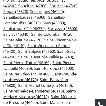
(46190)
,
Soulomès (46240)
,
Souillac
(46200)
,
Soucirac (46300)
,
Soturac (46700)
,
Sonac (46320)
,
Séniergues (46240)
,
Sénaillac-Lauzès (46360)
,
Sénaillac-
Latronquière (46210)
,
Saux (46800)
,
Sauliac-sur-Célé (46330)
,
Sarrazac (46600)
,
Salviac (46340)
,
Sainte-Colombe (46120)
,
Sainte-Alauzie (46170)
,
Saint-Vincent-Rive-
d’Olt (46140)
,
Saint-Vincent-du-Pendit
(46400)
,
Saint-Sulpice (46160)
,
Saint-Sozy
(46200)
,
Saint-Sauveur-la-Vallée (46240)
,
Saint-Pierre-Toirac (46160)
,
Saint-Pierre-
Lafeuille (46090)
,
Saint-Perdoux (46100)
,
Saint-Paul-de-Vern (46400)
,
Saint-Paul-de-
Loubressac (46170)
,
Saint-Pantaléon
(46800)
,
Saint-Michel-Loubéjou (46130)
,
Saint-Michel-de-Bannières (46110)
,
Saint-
Médard-Nicourby (46210)
,
Saint-Médard-
de-Presque (46400)
,
Saint-Maurice-en-