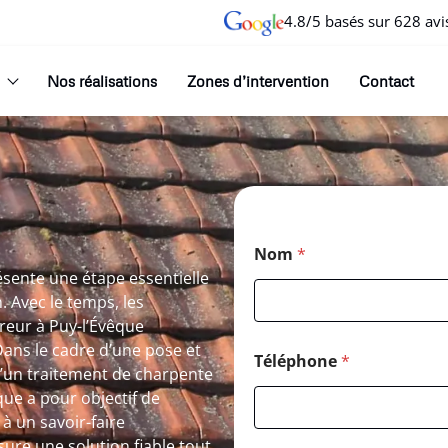
4.8/5 basés sur 628 avi
Nos réalisations
Zones d’intervention
Contact
Nom
*
ésente une étape essentielle
. Avec le temps, les
reur à Puy-l’Évêque
ans le cadre d’une pose et
Téléphone
*
d’un traitement de charpente
ue a pour objectif de
 à un savoir-faire
sure une solution fiable tout