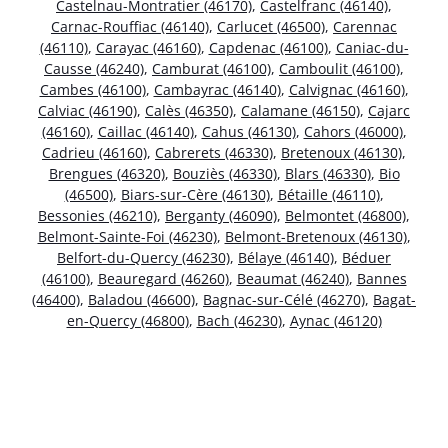
Castelnau-Montratier (46170)
,
Castelfranc (46140)
,
Carnac-Rouffiac (46140)
,
Carlucet (46500)
,
Carennac
(46110)
,
Carayac (46160)
,
Capdenac (46100)
,
Caniac-du-
Causse (46240)
,
Camburat (46100)
,
Camboulit (46100)
,
Cambes (46100)
,
Cambayrac (46140)
,
Calvignac (46160)
,
Calviac (46190)
,
Calès (46350)
,
Calamane (46150)
,
Cajarc
(46160)
,
Caillac (46140)
,
Cahus (46130)
,
Cahors (46000)
,
Cadrieu (46160)
,
Cabrerets (46330)
,
Bretenoux (46130)
,
Brengues (46320)
,
Bouziès (46330)
,
Blars (46330)
,
Bio
(46500)
,
Biars-sur-Cère (46130)
,
Bétaille (46110)
,
Bessonies (46210)
,
Berganty (46090)
,
Belmontet (46800)
,
Belmont-Sainte-Foi (46230)
,
Belmont-Bretenoux (46130)
,
Belfort-du-Quercy (46230)
,
Bélaye (46140)
,
Béduer
(46100)
,
Beauregard (46260)
,
Beaumat (46240)
,
Bannes
(46400)
,
Baladou (46600)
,
Bagnac-sur-Célé (46270)
,
Bagat-
en-Quercy (46800)
,
Bach (46230)
,
Aynac (46120)