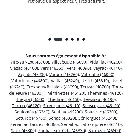
rès
retrouvé un aspect neuf. Très satisfait.
dur
Nous sommes également disponible à
:
Vire-sur-Lot (46700)
,
Villesèque (46090)
,
Vidaillac (46260)
,
Viazac (46100)
,
Vers (46360)
,
Vers (46090)
,
Vayrac (46110)
,
Vaylats (46230)
,
Varaire (46260)
,
Valroufié (46090)
,
Valprionde (46800)
,
Vaillac (46240)
,
Uzech (46310)
,
Ussel
(46240)
,
Trespoux-Rassiels (46090)
,
Touzac (46700)
,
Tour-
de-Faure (46330)
,
Théminettes (46120)
,
Thémines (46120)
,
Thégra (46500)
,
Thédirac (46150)
,
Teyssieu (46190)
,
Terrou (46120)
,
Strenquels (46110)
,
Sousceyrac (46190)
,
Soulomès (46240)
,
Souillac (46200)
,
Soucirac (46300)
,
Soturac (46700)
,
Sonac (46320)
,
Séniergues (46240)
,
Sénaillac-Lauzès (46360)
,
Sénaillac-Latronquière (46210)
,
Saux (46800)
,
Sauliac-sur-Célé (46330)
,
Sarrazac (46600)
,