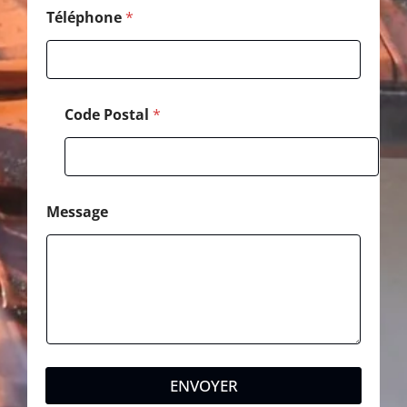
o
Téléphone
*
m
Code Postal
*
Message
ENVOYER