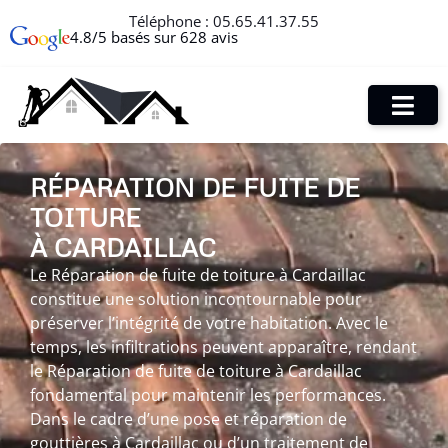
Téléphone :
05.65.41.37.55
4.8/5 basés sur 628 avis
RÉPARATION DE FUITE DE
TOITURE
À CARDAILLAC
Le Réparation de fuite de toiture à Cardaillac
constitue une solution incontournable pour
préserver l’intégrité de votre habitation. Avec le
temps, les infiltrations peuvent apparaître, rendant
le Réparation de fuite de toiture à Cardaillac
fondamental pour maintenir les performances.
Dans le cadre d’une pose et réparation de
gouttières à Cardaillac ou d’un traitement de