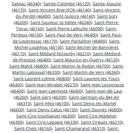
Salviac (46340)
,
Sainte-Colombe (46120)
,
Sainte-Alauzie
(46170)
,
Saint-Vincent-Rive-d’Olt (46140)
,
Saint-Vincent-
du-Pendit (46400)
,
Saint-Sulpice (46160)
,
Saint-Sozy
(46200)
,
Saint-Sauveur-la-Vallée (46240)
,
Saint-Pierre-
Toirac (46160)
,
Saint-Pierre-Lafeuille (46090)
,
Saint-
Perdoux (46100)
,
Saint-Paul-de-Vern (46400)
,
Saint-Paul-
de-Loubressac (46170)
,
Saint-Pantaléon (46800)
,
Saint-
Michel-Loubéjou (46130)
,
Saint-Michel-de-Bannières
(46110)
,
Saint-Médard-Nicourby (46210)
,
Saint-Médard-
de-Presque (46400)
,
Saint-Maurice-en-Quercy (46120)
,
Saint-Matré (46800)
,
Saint-Martin-le-Redon (46700)
,
Saint-
Martin-Labouval (46330)
,
Saint-Martin-de-Vers (46360)
,
Saint-Laurent-Lolmie (46800)
,
Saint-Laurent-les-Tours
(46400)
,
Saint-Jean-Mirabel (46270)
,
Saint-Jean-Lespinasse
(46400)
,
Saint-Jean-Lagineste (46400)
,
Saint-Jean-de-Laur
(46260)
,
Saint-Géry (46330)
,
Saint-Germain-du-Bel-Air
(46310)
,
Saint-Félix (46100)
,
Saint-Denis-lès-Martel
(46600)
,
Saint-Denis-Catus (46150)
,
Saint-Daunès (46800)
,
Saint-Cirq-Souillaguet (46300)
,
Saint-Cirq-Madelon
(46300)
,
Saint-Cirq-Lapopie (46330)
,
Saint-Cirgues (46210)
,
Saint-Chels (46160)
,
Saint-Chamarand (46310)
,
Saint-