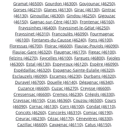
Gramat (46500)
,
Gourdon (46300)
,
Goujounac (46250)
,
Gorses (46210)
,
Glanes (46130)
,
Girac (46130)
,
Gintrac
(46130)
,
Ginouillac (46300)
,
Gindou (46250)
,
Gigouzac
(46150)
,
Gagnac-sur-Cère (46130)
,
Frontenac (46160)
,
Frayssinhes (46400)
,
Frayssinet-le-Gélat (46250)
,
Frayssinet (46310)
,
Francoulès (46090)
,
Fourmagnac
(46100)
,
Fontanes-du-Causse (46240)
,
Fons (46100)
,
Floressas (46700)
,
Floirac (46600)
,
Flaujac-Poujols (46090)
,
Flaujac-Gare (46320)
,
Flaugnac (46170)
,
Figeac (46100)
,
Felzins (46270)
,
Faycelles (46100)
,
Fargues (46800)
,
Fajoles
(46300)
,
Estal (46130)
,
Espeyroux (46120)
,
Espère (46090)
,
Espédaillac (46320)
,
Espagnac-Sainte-Eulalie (46320)
,
Esclauzels (46090)
,
Escamps (46230)
,
Durbans (46320)
,
Duravel (46700)
,
Douelle (46140)
,
Dégagnac (46340)
,
Cuzance (46600)
,
Cuzac (46270)
,
Creysse (46600)
,
Cressensac (46600)
,
Cremps (46230)
,
Crégols (46330)
,
Crayssac (46150)
,
Cras (46360)
,
Couzou (46500)
,
Cours
(46090)
,
Cornac (46130)
,
Corn (46100)
,
Condat (46110)
,
Concots (46260)
,
Concorès (46310)
,
Comiac (46190)
,
Cieurac (46230)
,
Cézac (46170)
,
Cénevières (46330)
,
Cazillac (46600)
,
Cavagnac (46110)
,
Catus (46150)
,