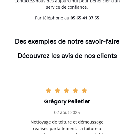
Contactez-nous dès aujourd’hui pour bénéficier d’un
service de confiance.
Par téléphone au
05.65.41.37.55
Des exemples de notre savoir-faire
Découvrez les avis de nos clients
Grégory Pelletier
02 août 2025
Nettoyage de toiture et démoussage
Trè
réalisés parfaitement. La toiture a
t