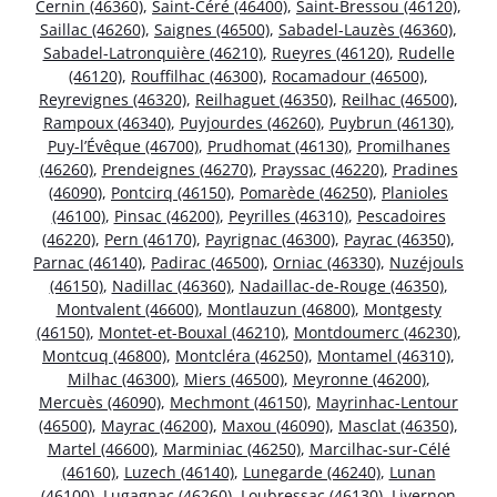
Cernin (46360)
,
Saint-Céré (46400)
,
Saint-Bressou (46120)
,
Saillac (46260)
,
Saignes (46500)
,
Sabadel-Lauzès (46360)
,
Sabadel-Latronquière (46210)
,
Rueyres (46120)
,
Rudelle
(46120)
,
Rouffilhac (46300)
,
Rocamadour (46500)
,
Reyrevignes (46320)
,
Reilhaguet (46350)
,
Reilhac (46500)
,
Rampoux (46340)
,
Puyjourdes (46260)
,
Puybrun (46130)
,
Puy-l’Évêque (46700)
,
Prudhomat (46130)
,
Promilhanes
(46260)
,
Prendeignes (46270)
,
Prayssac (46220)
,
Pradines
(46090)
,
Pontcirq (46150)
,
Pomarède (46250)
,
Planioles
(46100)
,
Pinsac (46200)
,
Peyrilles (46310)
,
Pescadoires
(46220)
,
Pern (46170)
,
Payrignac (46300)
,
Payrac (46350)
,
Parnac (46140)
,
Padirac (46500)
,
Orniac (46330)
,
Nuzéjouls
(46150)
,
Nadillac (46360)
,
Nadaillac-de-Rouge (46350)
,
Montvalent (46600)
,
Montlauzun (46800)
,
Montgesty
(46150)
,
Montet-et-Bouxal (46210)
,
Montdoumerc (46230)
,
Montcuq (46800)
,
Montcléra (46250)
,
Montamel (46310)
,
Milhac (46300)
,
Miers (46500)
,
Meyronne (46200)
,
Mercuès (46090)
,
Mechmont (46150)
,
Mayrinhac-Lentour
(46500)
,
Mayrac (46200)
,
Maxou (46090)
,
Masclat (46350)
,
Martel (46600)
,
Marminiac (46250)
,
Marcilhac-sur-Célé
(46160)
,
Luzech (46140)
,
Lunegarde (46240)
,
Lunan
(46100)
,
Lugagnac (46260)
,
Loubressac (46130)
,
Livernon