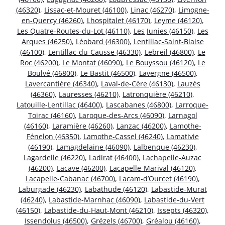
(46320)
,
Lissac-et-Mouret (46100)
,
Linac (46270)
,
Limogne-
en-Quercy (46260)
,
Lhospitalet (46170)
,
Leyme (46120)
,
Les Quatre-Routes-du-Lot (46110)
,
Les Junies (46150)
,
Les
Arques (46250)
,
Léobard (46300)
,
Lentillac-Saint-Blaise
(46100)
,
Lentillac-du-Causse (46330)
,
Lebreil (46800)
,
Le
Roc (46200)
,
Le Montat (46090)
,
Le Bouyssou (46120)
,
Le
Boulvé (46800)
,
Le Bastit (46500)
,
Lavergne (46500)
,
Lavercantière (46340)
,
Laval-de-Cère (46130)
,
Lauzès
(46360)
,
Lauresses (46210)
,
Latronquière (46210)
,
Latouille-Lentillac (46400)
,
Lascabanes (46800)
,
Larroque-
Toirac (46160)
,
Laroque-des-Arcs (46090)
,
Larnagol
(46160)
,
Laramière (46260)
,
Lanzac (46200)
,
Lamothe-
Fénelon (46350)
,
Lamothe-Cassel (46240)
,
Lamativie
(46190)
,
Lamagdelaine (46090)
,
Lalbenque (46230)
,
Lagardelle (46220)
,
Ladirat (46400)
,
Lachapelle-Auzac
(46200)
,
Lacave (46200)
,
Lacapelle-Marival (46120)
,
Lacapelle-Cabanac (46700)
,
Lacam-d’Ourcet (46190)
,
Laburgade (46230)
,
Labathude (46120)
,
Labastide-Murat
(46240)
,
Labastide-Marnhac (46090)
,
Labastide-du-Vert
(46150)
,
Labastide-du-Haut-Mont (46210)
,
Issepts (46320)
,
Issendolus (46500)
,
Grézels (46700)
,
Gréalou (46160)
,