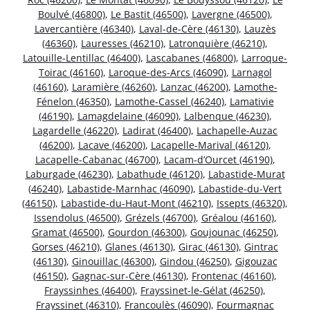
Boulvé (46800)
,
Le Bastit (46500)
,
Lavergne (46500)
,
Lavercantière (46340)
,
Laval-de-Cère (46130)
,
Lauzès
(46360)
,
Lauresses (46210)
,
Latronquière (46210)
,
Latouille-Lentillac (46400)
,
Lascabanes (46800)
,
Larroque-
Toirac (46160)
,
Laroque-des-Arcs (46090)
,
Larnagol
(46160)
,
Laramière (46260)
,
Lanzac (46200)
,
Lamothe-
Fénelon (46350)
,
Lamothe-Cassel (46240)
,
Lamativie
(46190)
,
Lamagdelaine (46090)
,
Lalbenque (46230)
,
Lagardelle (46220)
,
Ladirat (46400)
,
Lachapelle-Auzac
(46200)
,
Lacave (46200)
,
Lacapelle-Marival (46120)
,
Lacapelle-Cabanac (46700)
,
Lacam-d’Ourcet (46190)
,
Laburgade (46230)
,
Labathude (46120)
,
Labastide-Murat
(46240)
,
Labastide-Marnhac (46090)
,
Labastide-du-Vert
(46150)
,
Labastide-du-Haut-Mont (46210)
,
Issepts (46320)
,
Issendolus (46500)
,
Grézels (46700)
,
Gréalou (46160)
,
Gramat (46500)
,
Gourdon (46300)
,
Goujounac (46250)
,
Gorses (46210)
,
Glanes (46130)
,
Girac (46130)
,
Gintrac
(46130)
,
Ginouillac (46300)
,
Gindou (46250)
,
Gigouzac
(46150)
,
Gagnac-sur-Cère (46130)
,
Frontenac (46160)
,
Frayssinhes (46400)
,
Frayssinet-le-Gélat (46250)
,
Frayssinet (46310)
,
Francoulès (46090)
,
Fourmagnac