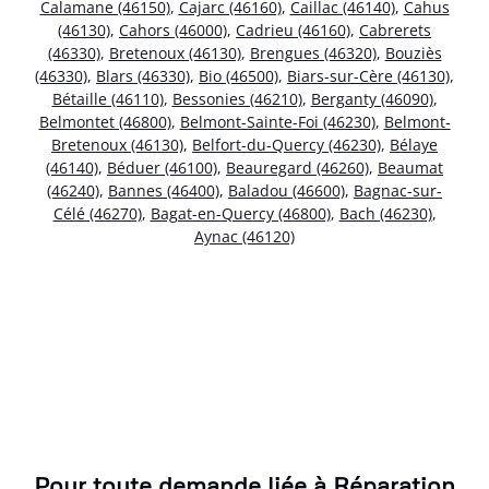
Calamane (46150)
,
Cajarc (46160)
,
Caillac (46140)
,
Cahus
(46130)
,
Cahors (46000)
,
Cadrieu (46160)
,
Cabrerets
(46330)
,
Bretenoux (46130)
,
Brengues (46320)
,
Bouziès
(46330)
,
Blars (46330)
,
Bio (46500)
,
Biars-sur-Cère (46130)
,
Bétaille (46110)
,
Bessonies (46210)
,
Berganty (46090)
,
Belmontet (46800)
,
Belmont-Sainte-Foi (46230)
,
Belmont-
Bretenoux (46130)
,
Belfort-du-Quercy (46230)
,
Bélaye
(46140)
,
Béduer (46100)
,
Beauregard (46260)
,
Beaumat
(46240)
,
Bannes (46400)
,
Baladou (46600)
,
Bagnac-sur-
Célé (46270)
,
Bagat-en-Quercy (46800)
,
Bach (46230)
,
Aynac (46120)
Pour toute demande liée à Réparation