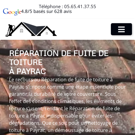
Téléphone :
05.65.41.37.55
4.8/5 basés sur 628 avis
RÉPARATION DE FUITE DE
TOITURE
À PAYRAC
Le recours au Réparation de fuite de toiture à
Payrac s’impose comme une étape essentielle pour
garantir la durabilité de votre couverture. Sous
l’effet des conditions climatiques, les éléments de
toiture s’usent, rendant le Réparation de fuite de
toiture à Payrac indispensable pour éviter les
dégradations. Que ce soit pour un nettoyage de
toiture à Payrac, un démoussage de toiture à