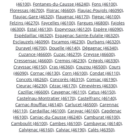
(46100)
,
Fontanes-du-Causse (46240)
,
Fons (46100)
,
Floressas (46700)
,
Floirac (46600)
,
Flaujac-Poujols (46090)
,
Flaujac-Gare (46320)
,
Flaugnac (46170)
,
Figeac (46100)
,
Felzins (46270)
,
Faycelles (46100)
,
Fargues (46800)
,
Fajoles
(46300)
,
Estal (46130)
,
Espeyroux (46120)
,
Espère (46090)
,
Espédaillac (46320)
,
Espagnac-Sainte-Eulalie (46320)
,
Esclauzels (46090)
,
Escamps (46230)
,
Durbans (46320)
,
Duravel (46700)
,
Douelle (46140)
,
Dégagnac (46340)
,
Cuzance (46600)
,
Cuzac (46270)
,
Creysse (46600)
,
Cressensac (46600)
,
Cremps (46230)
,
Crégols (46330)
,
Crayssac (46150)
,
Cras (46360)
,
Couzou (46500)
,
Cours
(46090)
,
Cornac (46130)
,
Corn (46100)
,
Condat (46110)
,
Concots (46260)
,
Concorès (46310)
,
Comiac (46190)
,
Cieurac (46230)
,
Cézac (46170)
,
Cénevières (46330)
,
Cazillac (46600)
,
Cavagnac (46110)
,
Catus (46150)
,
Castelnau-Montratier (46170)
,
Castelfranc (46140)
,
Carnac-Rouffiac (46140)
,
Carlucet (46500)
,
Carennac
(46110)
,
Cardaillac (46100)
,
Carayac (46160)
,
Capdenac
(46100)
,
Caniac-du-Causse (46240)
,
Camburat (46100)
,
Camboulit (46100)
,
Cambes (46100)
,
Cambayrac (46140)
,
Calvignac (46160)
,
Calviac (46190)
,
Calès (46350)
,