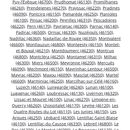
Puy-l’Évêque (46700)
,
Prudhomat (46130)
,
Promilhanes
(46260)
,
Prendeignes (46270)
,
Prayssac (46220)
,
Pradines
(46090)
,
Pontcirq (46150)
,
Pomarède (46250)
,
Planioles
(46100)
,
Pinsac (46200)
,
Peyrilles (46310)
,
Pescadoires
(46220)
,
Pern (46170)
,
Payrignac (46300)
,
Parnac (46140)
,
Padirac (46500)
,
Orniac (46330)
,
Nuzéjouls (46150)
,
Nadillac (46360)
,
Nadaillac-de-Rouge (46350)
,
Montvalent
(46600)
,
Montlauzun (46800)
,
Montgesty (46150)
,
Montet-
et-Bouxal (46210)
,
Montdoumerc (46230)
,
Montcuq
(46800)
,
Montcléra (46250)
,
Montamel (46310)
,
Milhac
(46300)
,
Miers (46500)
,
Meyronne (46200)
,
Mercuès
(46090)
,
Mechmont (46150)
,
Mayrinhac-Lentour (46500)
,
Mayrac (46200)
,
Maxou (46090)
,
Masclat (46350)
,
Martel
(46600)
,
Marminiac (46250)
,
Marcilhac-sur-Célé (46160)
,
Luzech (46140)
,
Lunegarde (46240)
,
Lunan (46100)
,
Lugagnac (46260)
,
Loubressac (46130)
,
Livernon (46320)
,
Lissac-et-Mouret (46100)
,
Linac (46270)
,
Limogne-en-
Quercy (46260)
,
Lhospitalet (46170)
,
Leyme (46120)
,
Les
Quatre-Routes-du-Lot (46110)
,
Les Junies (46150)
,
Les
Arques (46250)
,
Léobard (46300)
,
Lentillac-Saint-Blaise
(46100)
,
Lentillac-du-Causse (46330)
,
Lebreil (46800)
,
Le
Roc (46200)
,
Le Montat (46090)
,
Le Bouyssou (46120)
,
Le