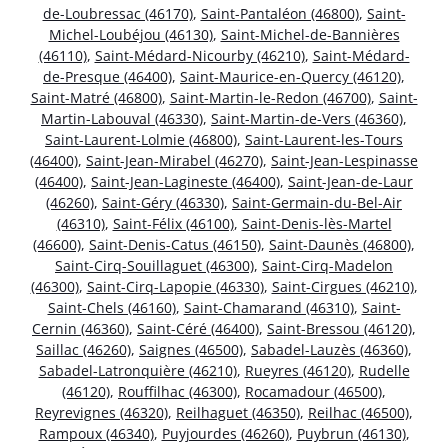
de-Loubressac (46170)
,
Saint-Pantaléon (46800)
,
Saint-
Michel-Loubéjou (46130)
,
Saint-Michel-de-Bannières
(46110)
,
Saint-Médard-Nicourby (46210)
,
Saint-Médard-
de-Presque (46400)
,
Saint-Maurice-en-Quercy (46120)
,
Saint-Matré (46800)
,
Saint-Martin-le-Redon (46700)
,
Saint-
Martin-Labouval (46330)
,
Saint-Martin-de-Vers (46360)
,
Saint-Laurent-Lolmie (46800)
,
Saint-Laurent-les-Tours
(46400)
,
Saint-Jean-Mirabel (46270)
,
Saint-Jean-Lespinasse
(46400)
,
Saint-Jean-Lagineste (46400)
,
Saint-Jean-de-Laur
(46260)
,
Saint-Géry (46330)
,
Saint-Germain-du-Bel-Air
(46310)
,
Saint-Félix (46100)
,
Saint-Denis-lès-Martel
(46600)
,
Saint-Denis-Catus (46150)
,
Saint-Daunès (46800)
,
Saint-Cirq-Souillaguet (46300)
,
Saint-Cirq-Madelon
(46300)
,
Saint-Cirq-Lapopie (46330)
,
Saint-Cirgues (46210)
,
Saint-Chels (46160)
,
Saint-Chamarand (46310)
,
Saint-
Cernin (46360)
,
Saint-Céré (46400)
,
Saint-Bressou (46120)
,
Saillac (46260)
,
Saignes (46500)
,
Sabadel-Lauzès (46360)
,
Sabadel-Latronquière (46210)
,
Rueyres (46120)
,
Rudelle
(46120)
,
Rouffilhac (46300)
,
Rocamadour (46500)
,
Reyrevignes (46320)
,
Reilhaguet (46350)
,
Reilhac (46500)
,
Rampoux (46340)
,
Puyjourdes (46260)
,
Puybrun (46130)
,