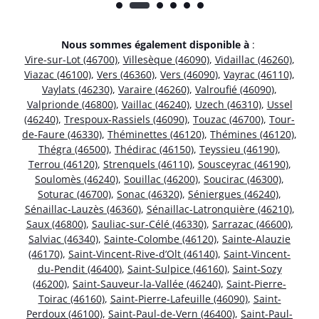
Nous sommes également disponible à
:
Vire-sur-Lot (46700)
,
Villesèque (46090)
,
Vidaillac (46260)
,
Viazac (46100)
,
Vers (46360)
,
Vers (46090)
,
Vayrac (46110)
,
Vaylats (46230)
,
Varaire (46260)
,
Valroufié (46090)
,
Valprionde (46800)
,
Vaillac (46240)
,
Uzech (46310)
,
Ussel
(46240)
,
Trespoux-Rassiels (46090)
,
Touzac (46700)
,
Tour-
de-Faure (46330)
,
Théminettes (46120)
,
Thémines (46120)
,
Thégra (46500)
,
Thédirac (46150)
,
Teyssieu (46190)
,
Terrou (46120)
,
Strenquels (46110)
,
Sousceyrac (46190)
,
Soulomès (46240)
,
Souillac (46200)
,
Soucirac (46300)
,
Soturac (46700)
,
Sonac (46320)
,
Séniergues (46240)
,
Sénaillac-Lauzès (46360)
,
Sénaillac-Latronquière (46210)
,
Saux (46800)
,
Sauliac-sur-Célé (46330)
,
Sarrazac (46600)
,
Salviac (46340)
,
Sainte-Colombe (46120)
,
Sainte-Alauzie
(46170)
,
Saint-Vincent-Rive-d’Olt (46140)
,
Saint-Vincent-
du-Pendit (46400)
,
Saint-Sulpice (46160)
,
Saint-Sozy
(46200)
,
Saint-Sauveur-la-Vallée (46240)
,
Saint-Pierre-
Toirac (46160)
,
Saint-Pierre-Lafeuille (46090)
,
Saint-
Perdoux (46100)
,
Saint-Paul-de-Vern (46400)
,
Saint-Paul-