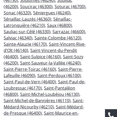
(46190)
,
Soulomès (46240)
,
Souillac
(46200)
,
Soucirac (46300)
,
Soturac (46700)
,
Sonac (46320)
,
Séniergues (46240)
,
Sénaillac-Lauzès (46360)
,
Sénaillac-
Latronquière (46210)
,
Saux (46800)
,
Sauliac-sur-Célé (46330)
,
Sarrazac (46600)
,
Salviac (46340)
,
Sainte-Colombe (46120)
,
Sainte-Alauzie (46170)
,
Saint-Vincent-Rive-
d’Olt (46140)
,
Saint-Vincent-du-Pendit
(46400)
,
Saint-Sulpice (46160)
,
Saint-Sozy
(46200)
,
Saint-Sauveur-la-Vallée (46240)
,
Saint-Pierre-Toirac (46160)
,
Saint-Pierre-
Lafeuille (46090)
,
Saint-Perdoux (46100)
,
Saint-Paul-de-Vern (46400)
,
Saint-Paul-de-
Loubressac (46170)
,
Saint-Pantaléon
(46800)
,
Saint-Michel-Loubéjou (46130)
,
Saint-Michel-de-Bannières (46110)
,
Saint-
Médard-Nicourby (46210)
,
Saint-Médard-
de-Presque (46400)
,
Saint-Maurice-en-