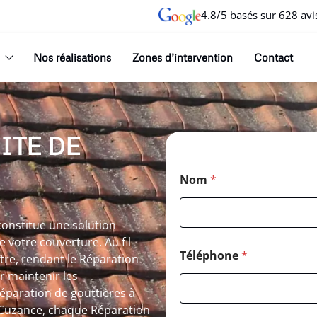
4.8/5 basés sur 628 avi
Nos réalisations
Zones d’intervention
Contact
ITE DE
Nom
*
constitue une solution
 votre couverture. Au fil
Téléphone
*
ître, rendant le Réparation
r maintenir les
éparation de gouttières à
 Cuzance, chaque Réparation