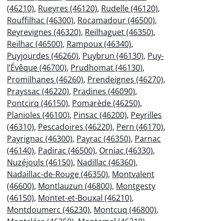
(46210)
,
Rueyres (46120)
,
Rudelle (46120)
,
Rouffilhac (46300)
,
Rocamadour (46500)
,
Reyrevignes (46320)
,
Reilhaguet (46350)
,
Reilhac (46500)
,
Rampoux (46340)
,
Puyjourdes (46260)
,
Puybrun (46130)
,
Puy-
l’Évêque (46700)
,
Prudhomat (46130)
,
Promilhanes (46260)
,
Prendeignes (46270)
,
Prayssac (46220)
,
Pradines (46090)
,
Pontcirq (46150)
,
Pomarède (46250)
,
Planioles (46100)
,
Pinsac (46200)
,
Peyrilles
(46310)
,
Pescadoires (46220)
,
Pern (46170)
,
Payrignac (46300)
,
Payrac (46350)
,
Parnac
(46140)
,
Padirac (46500)
,
Orniac (46330)
,
Nuzéjouls (46150)
,
Nadillac (46360)
,
Nadaillac-de-Rouge (46350)
,
Montvalent
(46600)
,
Montlauzun (46800)
,
Montgesty
(46150)
,
Montet-et-Bouxal (46210)
,
Montdoumerc (46230)
,
Montcuq (46800)
,