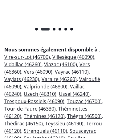
Nous sommes également disponible à
:
Vire-sur-Lot (46700)
,
Villesèque (46090)
,
Vidaillac (46260)
,
Viazac (46100)
,
Vers
(46360)
,
Vers (46090)
,
Vayrac (46110)
,
Vaylats (46230)
,
Varaire (46260)
,
Valroufié
(46090)
,
Valprionde (46800)
,
Vaillac
(46240)
,
Uzech (46310)
,
Ussel (46240)
,
Trespoux-Rassiels (46090)
,
Touzac (46700)
,
Tour-de-Faure (46330)
,
Théminettes
(46120)
,
Thémines (46120)
,
Thégra (46500)
,
Thédirac (46150)
,
Teyssieu (46190)
,
Terrou
(46120)
,
Strenquels (46110)
,
Sousceyrac