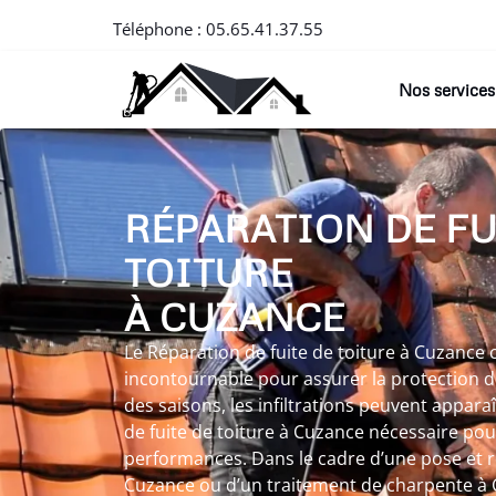
Téléphone :
05.65.41.37.55
Nos services
RÉPARATION DE FU
TOITURE
À CUZANCE
Le Réparation de fuite de toiture à Cuzance 
incontournable pour assurer la protection de
des saisons, les infiltrations peuvent appara
de fuite de toiture à Cuzance nécessaire pou
performances. Dans le cadre d’une pose et r
Cuzance ou d’un traitement de charpente à