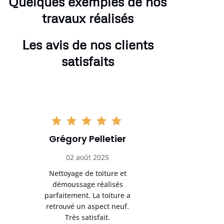
Quelques exemples de nos
travaux réalisés
Les avis de nos clients
satisfaits
Grégory Pelletier
Hugo
02 août 2025
16 se
Nettoyage de toiture et
Très bon 
démoussage réalisés
rénovation d
parfaitement. La toiture a
sérieux et 
retrouvé un aspect neuf.
Je recomma
Très satisfait.