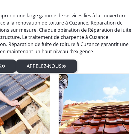
mprend une large gamme de services liés à la couverture
ce à la rénovation de toiture à Cuzance, Réparation de
tions sur mesure. Chaque opération de Réparation de fuite
structure. Le traitement de charpente à Cuzance
on. Réparation de fuite de toiture à Cuzance garantit une
t en maintenant un haut niveau d’exigence.
S
APPELEZ-NOUS
rien Rolland
Sébastien Arnaud
04 mars 2026
21 juin 2025
isfait du traitement
Intervention rapide pour une
pente et des travaux
réparation de fuite de
erie. Travail sérieux
toiture. Problème réglé
un excellent rendu
immédiatement. Très bon
final.
travail.