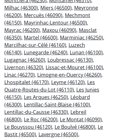
Montcléra (46250)
,
Montamel (46310)
,
Milhac (46300)
,
Miers (46500)
,
Meyronne
(46200)
,
Mercuès (46090)
,
Mechmont
(46150)
,
Mayrinhac-Lentour (46500)
,
Mayrac (46200)
,
Maxou (46090)
,
Masclat
(46350)
,
Martel (46600)
,
Marminiac (46250)
,
Marcilhac-sur-Célé (46160)
,
Luzech
(46140)
,
Lunegarde (46240)
,
Lunan (46100)
,
Lugagnac (46260)
,
Loubressac (46130)
,
Livernon (46320)
,
Lissac-et-Mouret (46100)
,
Linac (46270)
,
Limogne-en-Quercy (46260)
,
Lhospitalet (46170)
,
Leyme (46120)
,
Les
Quatre-Routes-du-Lot (46110)
,
Les Junies
(46150)
,
Les Arques (46250)
,
Léobard
(46300)
,
Lentillac-Saint-Blaise (46100)
,
Lentillac-du-Causse (46330)
,
Lebreil
(46800)
,
Le Roc (46200)
,
Le Montat (46090)
,
Le Bouyssou (46120)
,
Le Boulvé (46800)
,
Le
Bastit (46500)
,
Lavergne (46500)
,