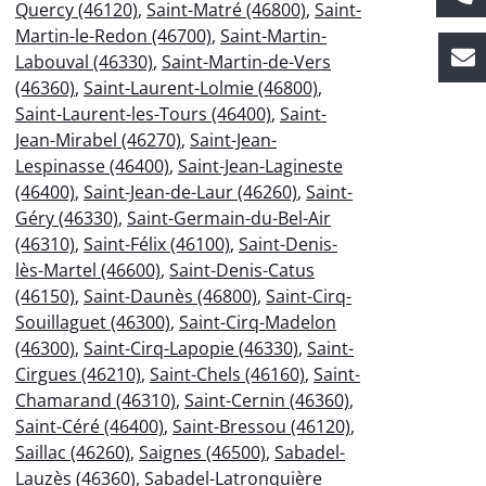
Quercy (46120)
,
Saint-Matré (46800)
,
Saint-
Martin-le-Redon (46700)
,
Saint-Martin-
Labouval (46330)
,
Saint-Martin-de-Vers
(46360)
,
Saint-Laurent-Lolmie (46800)
,
Saint-Laurent-les-Tours (46400)
,
Saint-
Jean-Mirabel (46270)
,
Saint-Jean-
Lespinasse (46400)
,
Saint-Jean-Lagineste
(46400)
,
Saint-Jean-de-Laur (46260)
,
Saint-
Géry (46330)
,
Saint-Germain-du-Bel-Air
(46310)
,
Saint-Félix (46100)
,
Saint-Denis-
lès-Martel (46600)
,
Saint-Denis-Catus
(46150)
,
Saint-Daunès (46800)
,
Saint-Cirq-
Souillaguet (46300)
,
Saint-Cirq-Madelon
(46300)
,
Saint-Cirq-Lapopie (46330)
,
Saint-
Cirgues (46210)
,
Saint-Chels (46160)
,
Saint-
Chamarand (46310)
,
Saint-Cernin (46360)
,
Saint-Céré (46400)
,
Saint-Bressou (46120)
,
Saillac (46260)
,
Saignes (46500)
,
Sabadel-
Lauzès (46360)
,
Sabadel-Latronquière