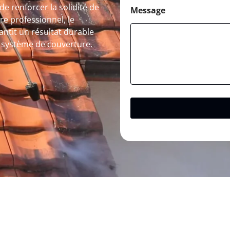
de renforcer la solidité de
Message
re professionnel, le
antit un résultat durable
e système de couverture.