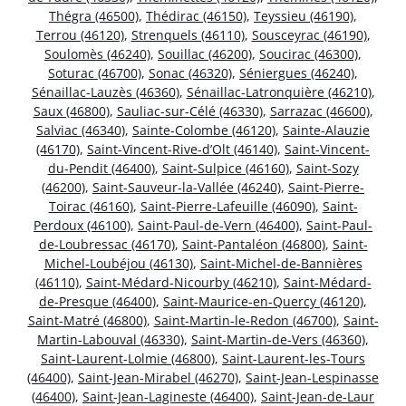
Thégra (46500)
,
Thédirac (46150)
,
Teyssieu (46190)
,
Terrou (46120)
,
Strenquels (46110)
,
Sousceyrac (46190)
,
Soulomès (46240)
,
Souillac (46200)
,
Soucirac (46300)
,
Soturac (46700)
,
Sonac (46320)
,
Séniergues (46240)
,
Sénaillac-Lauzès (46360)
,
Sénaillac-Latronquière (46210)
,
Saux (46800)
,
Sauliac-sur-Célé (46330)
,
Sarrazac (46600)
,
Salviac (46340)
,
Sainte-Colombe (46120)
,
Sainte-Alauzie
(46170)
,
Saint-Vincent-Rive-d’Olt (46140)
,
Saint-Vincent-
du-Pendit (46400)
,
Saint-Sulpice (46160)
,
Saint-Sozy
(46200)
,
Saint-Sauveur-la-Vallée (46240)
,
Saint-Pierre-
Toirac (46160)
,
Saint-Pierre-Lafeuille (46090)
,
Saint-
Perdoux (46100)
,
Saint-Paul-de-Vern (46400)
,
Saint-Paul-
de-Loubressac (46170)
,
Saint-Pantaléon (46800)
,
Saint-
Michel-Loubéjou (46130)
,
Saint-Michel-de-Bannières
(46110)
,
Saint-Médard-Nicourby (46210)
,
Saint-Médard-
de-Presque (46400)
,
Saint-Maurice-en-Quercy (46120)
,
Saint-Matré (46800)
,
Saint-Martin-le-Redon (46700)
,
Saint-
Martin-Labouval (46330)
,
Saint-Martin-de-Vers (46360)
,
Saint-Laurent-Lolmie (46800)
,
Saint-Laurent-les-Tours
(46400)
,
Saint-Jean-Mirabel (46270)
,
Saint-Jean-Lespinasse
(46400)
,
Saint-Jean-Lagineste (46400)
,
Saint-Jean-de-Laur