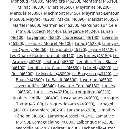
Montcuq (46800)
,
Montcléra (46250)
,
Montamel (46310)
,
Milhac (46300)
,
Miers (46500)
,
Meyronne (46200)
,
Mercuès (46090)
,
Mechmont (46150)
,
Mayrinhac-Lentour
(46500)
,
Mayrac (46200)
,
Maxou (46090)
,
Masclat (46350)
,
Martel (46600)
,
Marminiac (46250)
,
Marcilhac-sur-Célé
(46160)
,
Luzech (46140)
,
Lunegarde (46240)
,
Lunan
(46100)
,
Lugagnac (46260)
,
Loubressac (46130)
,
Livernon
(46320)
,
Lissac-et-Mouret (46100)
,
Linac (46270)
,
Limogne-
en-Quercy (46260)
,
Lhospitalet (46170)
,
Leyme (46120)
,
Les Quatre-Routes-du-Lot (46110)
,
Les Junies (46150)
,
Les
Arques (46250)
,
Léobard (46300)
,
Lentillac-Saint-Blaise
(46100)
,
Lentillac-du-Causse (46330)
,
Lebreil (46800)
,
Le
Roc (46200)
,
Le Montat (46090)
,
Le Bouyssou (46120)
,
Le
Boulvé (46800)
,
Le Bastit (46500)
,
Lavergne (46500)
,
Lavercantière (46340)
,
Laval-de-Cère (46130)
,
Lauzès
(46360)
,
Lauresses (46210)
,
Latronquière (46210)
,
Latouille-Lentillac (46400)
,
Lascabanes (46800)
,
Larroque-
Toirac (46160)
,
Laroque-des-Arcs (46090)
,
Larnagol
(46160)
,
Laramière (46260)
,
Lanzac (46200)
,
Lamothe-
Fénelon (46350)
,
Lamothe-Cassel (46240)
,
Lamativie
(46190)
,
Lamagdelaine (46090)
,
Lalbenque (46230)
,
Lagardelle (46220)
,
Ladirat (46400)
,
Lachapelle-Auzac