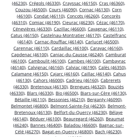
(46230)
,
Crégols (46330)
,
Crayssac (46150)
,
Cras (46360)
,
Couzou (46500)
,
Cours (46090)
,
Cornac (46130)
,
Corn
(46100)
,
Condat (46110)
,
Concots (46260)
,
Concorès
(46310)
,
Comiac (46190)
,
Cieurac (46230)
,
Cézac (46170)
,
Cénevières (46330)
,
Cazillac (46600)
,
Cavagnac (46110)
,
Catus (46150)
,
Castelnau-Montratier (46170)
,
Castelfranc
(46140)
,
Carnac-Rouffiac (46140)
,
Carlucet (46500)
,
Carennac (46110)
,
Cardaillac (46100)
,
Carayac (46160)
,
Capdenac (46100)
,
Caniac-du-Causse (46240)
,
Camburat
(46100)
,
Camboulit (46100)
,
Cambes (46100)
,
Cambayrac
(46140)
,
Calvignac (46160)
,
Calviac (46190)
,
Calès (46350)
,
Calamane (46150)
,
Cajarc (46160)
,
Caillac (46140)
,
Cahus
(46130)
,
Cahors (46000)
,
Cadrieu (46160)
,
Cabrerets
(46330)
,
Bretenoux (46130)
,
Brengues (46320)
,
Bouziès
(46330)
,
Blars (46330)
,
Bio (46500)
,
Biars-sur-Cère (46130)
,
Bétaille (46110)
,
Bessonies (46210)
,
Berganty (46090)
,
Belmontet (46800)
,
Belmont-Sainte-Foi (46230)
,
Belmont-
Bretenoux (46130)
,
Belfort-du-Quercy (46230)
,
Bélaye
(46140)
,
Béduer (46100)
,
Beauregard (46260)
,
Beaumat
(46240)
,
Bannes (46400)
,
Baladou (46600)
,
Bagnac-sur-
Célé (46270)
,
Bagat-en-Quercy (46800)
,
Bach (46230)
,