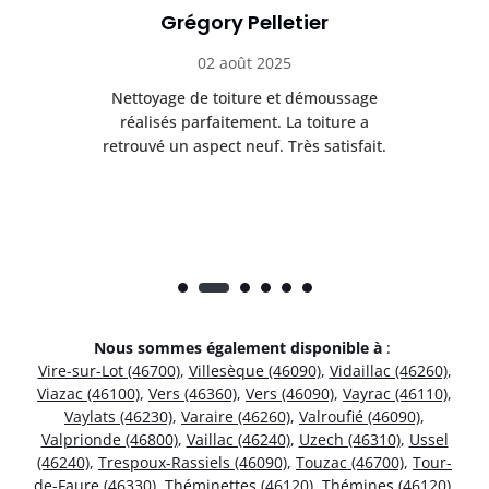
Grégory Pelletier
02 août 2025
Nettoyage de toiture et démoussage
Trè
réalisés parfaitement. La toiture a
t
rès
retrouvé un aspect neuf. Très satisfait.
dur
Nous sommes également disponible à
:
Vire-sur-Lot (46700)
,
Villesèque (46090)
,
Vidaillac (46260)
,
Viazac (46100)
,
Vers (46360)
,
Vers (46090)
,
Vayrac (46110)
,
Vaylats (46230)
,
Varaire (46260)
,
Valroufié (46090)
,
Valprionde (46800)
,
Vaillac (46240)
,
Uzech (46310)
,
Ussel
(46240)
,
Trespoux-Rassiels (46090)
,
Touzac (46700)
,
Tour-
de-Faure (46330)
,
Théminettes (46120)
,
Thémines (46120)
,