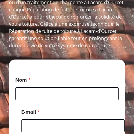
ou d’un traitement de charpente à Lacam-d’Ourcet,
chaque Réparation de fuite de toiture à Lacam-
d’Ourcet a pour objectif de renforcer la solidité de
votre toiture. Grâce à une expertise technique, le
Réparation de fuite de toiture à Lacam-d’Ourcet
garantit une solution fiable tout en prolongeant la
durée de vie de votre système de couverture.
*
Nom
*
*
*
E-mail
*