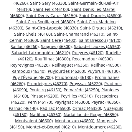
(46260)
,
Saint-Géry (46330)
,
Saint-Germain-du-Bel-Air
(46310)
,
Saint-Félix (46100)
,
Saint-Denis-lès-Martel
(46600)
,
Saint-Denis-Catus (46150)
,
Saint-Daunès (46800)
,
Saint-Cirq-Souillaguet (46300)
,
Saint-Cirq-Madelon
(46300)
,
Saint-Cirq-Lapopie (46330)
,
Saint-Cirgues (46210)
,
Saint-Chels (46160)
,
Saint-Chamarand (46310)
,
Saint-
Cernin (46360)
,
Saint-Céré (46400)
,
Saint-Bressou (46120)
,
Saillac (46260)
,
Saignes (46500)
,
Sabadel-Lauzès (46360)
,
Sabadel-Latronquière (46210)
,
Rueyres (46120)
,
Rudelle
(46120)
,
Rouffilhac (46300)
,
Rocamadour (46500)
,
Reyrevignes (46320)
,
Reilhaguet (46350)
,
Reilhac (46500)
,
Rampoux (46340)
,
Puyjourdes (46260)
,
Puybrun (46130)
,
Puy-l’Évêque (46700)
,
Prudhomat (46130)
,
Promilhanes
(46260)
,
Prendeignes (46270)
,
Prayssac (46220)
,
Pradines
(46090)
,
Pontcirq (46150)
,
Pomarède (46250)
,
Planioles
(46100)
,
Pinsac (46200)
,
Peyrilles (46310)
,
Pescadoires
(46220)
,
Pern (46170)
,
Payrignac (46300)
,
Payrac (46350)
,
Parnac (46140)
,
Padirac (46500)
,
Orniac (46330)
,
Nuzéjouls
(46150)
,
Nadillac (46360)
,
Nadaillac-de-Rouge (46350)
,
Montvalent (46600)
,
Montlauzun (46800)
,
Montgesty
(46150)
,
Montet-et-Bouxal (46210)
,
Montdoumerc (46230)
,