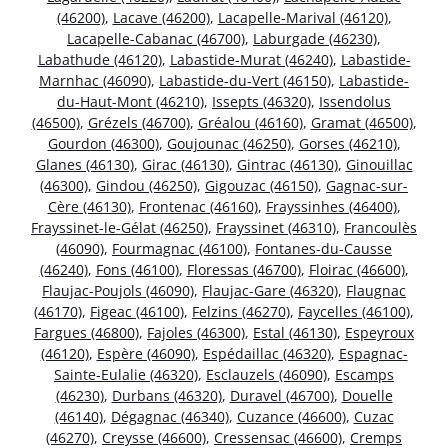
(46200)
,
Lacave (46200)
,
Lacapelle-Marival (46120)
,
Lacapelle-Cabanac (46700)
,
Laburgade (46230)
,
Labathude (46120)
,
Labastide-Murat (46240)
,
Labastide-
Marnhac (46090)
,
Labastide-du-Vert (46150)
,
Labastide-
du-Haut-Mont (46210)
,
Issepts (46320)
,
Issendolus
(46500)
,
Grézels (46700)
,
Gréalou (46160)
,
Gramat (46500)
,
Gourdon (46300)
,
Goujounac (46250)
,
Gorses (46210)
,
Glanes (46130)
,
Girac (46130)
,
Gintrac (46130)
,
Ginouillac
(46300)
,
Gindou (46250)
,
Gigouzac (46150)
,
Gagnac-sur-
Cère (46130)
,
Frontenac (46160)
,
Frayssinhes (46400)
,
Frayssinet-le-Gélat (46250)
,
Frayssinet (46310)
,
Francoulès
(46090)
,
Fourmagnac (46100)
,
Fontanes-du-Causse
(46240)
,
Fons (46100)
,
Floressas (46700)
,
Floirac (46600)
,
Flaujac-Poujols (46090)
,
Flaujac-Gare (46320)
,
Flaugnac
(46170)
,
Figeac (46100)
,
Felzins (46270)
,
Faycelles (46100)
,
Fargues (46800)
,
Fajoles (46300)
,
Estal (46130)
,
Espeyroux
(46120)
,
Espère (46090)
,
Espédaillac (46320)
,
Espagnac-
Sainte-Eulalie (46320)
,
Esclauzels (46090)
,
Escamps
(46230)
,
Durbans (46320)
,
Duravel (46700)
,
Douelle
(46140)
,
Dégagnac (46340)
,
Cuzance (46600)
,
Cuzac
(46270)
,
Creysse (46600)
,
Cressensac (46600)
,
Cremps