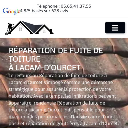
Téléphone :
05.65.41.37.55
4.8/5 basés sur 628 avis
RÉPARATION DE FUITE DE
TOITURE
À LACAM-D’OURCET
Le recours au Réparation de fuite de toiture à
Lacam-d’Ourcet s’impose comme une démarche
stratégique pour assurer la protection de votre
habitation. Avec le temps, les infiltrations peuvent
apparaître, rendant le Réparation de fuite de
toiture à Lacam-d’Ourcet indispensable pour
maintenir les performances. Dans le cadre d’une
pose et réparation de gouttières à Lacam-d’Ourcet