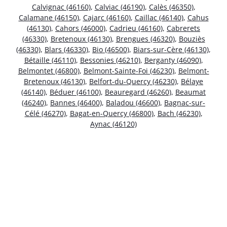
Calvignac (46160)
,
Calviac (46190)
,
Calès (46350)
,
Calamane (46150)
,
Cajarc (46160)
,
Caillac (46140)
,
Cahus
(46130)
,
Cahors (46000)
,
Cadrieu (46160)
,
Cabrerets
(46330)
,
Bretenoux (46130)
,
Brengues (46320)
,
Bouziès
(46330)
,
Blars (46330)
,
Bio (46500)
,
Biars-sur-Cère (46130)
,
Bétaille (46110)
,
Bessonies (46210)
,
Berganty (46090)
,
Belmontet (46800)
,
Belmont-Sainte-Foi (46230)
,
Belmont-
Bretenoux (46130)
,
Belfort-du-Quercy (46230)
,
Bélaye
(46140)
,
Béduer (46100)
,
Beauregard (46260)
,
Beaumat
(46240)
,
Bannes (46400)
,
Baladou (46600)
,
Bagnac-sur-
Célé (46270)
,
Bagat-en-Quercy (46800)
,
Bach (46230)
,
Aynac (46120)