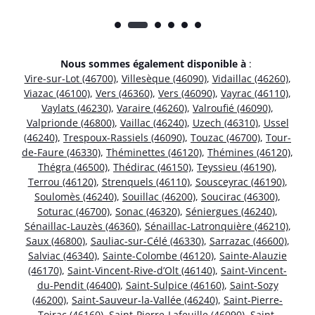
Nous sommes également disponible à
:
Vire-sur-Lot (46700)
,
Villesèque (46090)
,
Vidaillac (46260)
,
Viazac (46100)
,
Vers (46360)
,
Vers (46090)
,
Vayrac (46110)
,
Vaylats (46230)
,
Varaire (46260)
,
Valroufié (46090)
,
Valprionde (46800)
,
Vaillac (46240)
,
Uzech (46310)
,
Ussel
(46240)
,
Trespoux-Rassiels (46090)
,
Touzac (46700)
,
Tour-
de-Faure (46330)
,
Théminettes (46120)
,
Thémines (46120)
,
Thégra (46500)
,
Thédirac (46150)
,
Teyssieu (46190)
,
Terrou (46120)
,
Strenquels (46110)
,
Sousceyrac (46190)
,
Soulomès (46240)
,
Souillac (46200)
,
Soucirac (46300)
,
Soturac (46700)
,
Sonac (46320)
,
Séniergues (46240)
,
Sénaillac-Lauzès (46360)
,
Sénaillac-Latronquière (46210)
,
Saux (46800)
,
Sauliac-sur-Célé (46330)
,
Sarrazac (46600)
,
Salviac (46340)
,
Sainte-Colombe (46120)
,
Sainte-Alauzie
(46170)
,
Saint-Vincent-Rive-d’Olt (46140)
,
Saint-Vincent-
du-Pendit (46400)
,
Saint-Sulpice (46160)
,
Saint-Sozy
(46200)
,
Saint-Sauveur-la-Vallée (46240)
,
Saint-Pierre-
Toirac (46160)
,
Saint-Pierre-Lafeuille (46090)
,
Saint-