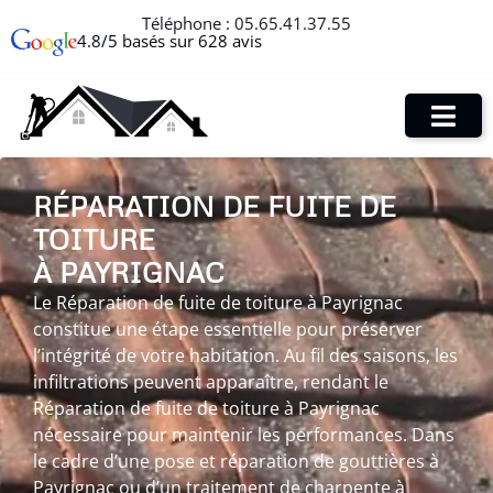
Téléphone :
05.65.41.37.55
4.8/5 basés sur 628 avis
RÉPARATION DE FUITE DE
TOITURE
À PAYRIGNAC
Le Réparation de fuite de toiture à Payrignac
constitue une étape essentielle pour préserver
l’intégrité de votre habitation. Au fil des saisons, les
infiltrations peuvent apparaître, rendant le
Réparation de fuite de toiture à Payrignac
nécessaire pour maintenir les performances. Dans
le cadre d’une pose et réparation de gouttières à
Payrignac ou d’un traitement de charpente à