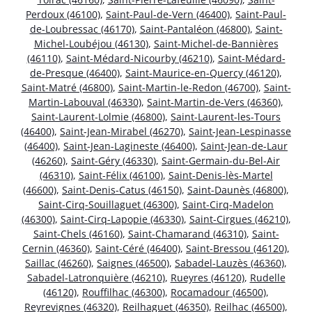
Perdoux (46100)
,
Saint-Paul-de-Vern (46400)
,
Saint-Paul-
de-Loubressac (46170)
,
Saint-Pantaléon (46800)
,
Saint-
Michel-Loubéjou (46130)
,
Saint-Michel-de-Bannières
(46110)
,
Saint-Médard-Nicourby (46210)
,
Saint-Médard-
de-Presque (46400)
,
Saint-Maurice-en-Quercy (46120)
,
Saint-Matré (46800)
,
Saint-Martin-le-Redon (46700)
,
Saint-
Martin-Labouval (46330)
,
Saint-Martin-de-Vers (46360)
,
Saint-Laurent-Lolmie (46800)
,
Saint-Laurent-les-Tours
(46400)
,
Saint-Jean-Mirabel (46270)
,
Saint-Jean-Lespinasse
(46400)
,
Saint-Jean-Lagineste (46400)
,
Saint-Jean-de-Laur
(46260)
,
Saint-Géry (46330)
,
Saint-Germain-du-Bel-Air
(46310)
,
Saint-Félix (46100)
,
Saint-Denis-lès-Martel
(46600)
,
Saint-Denis-Catus (46150)
,
Saint-Daunès (46800)
,
Saint-Cirq-Souillaguet (46300)
,
Saint-Cirq-Madelon
(46300)
,
Saint-Cirq-Lapopie (46330)
,
Saint-Cirgues (46210)
,
Saint-Chels (46160)
,
Saint-Chamarand (46310)
,
Saint-
Cernin (46360)
,
Saint-Céré (46400)
,
Saint-Bressou (46120)
,
Saillac (46260)
,
Saignes (46500)
,
Sabadel-Lauzès (46360)
,
Sabadel-Latronquière (46210)
,
Rueyres (46120)
,
Rudelle
(46120)
,
Rouffilhac (46300)
,
Rocamadour (46500)
,
Reyrevignes (46320)
,
Reilhaguet (46350)
,
Reilhac (46500)
,