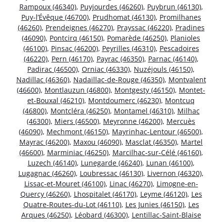
Rampoux (46340)
,
Puyjourdes (46260)
,
Puybrun (46130)
,
Puy-l’Évêque (46700)
,
Prudhomat (46130)
,
Promilhanes
(46260)
,
Prendeignes (46270)
,
Prayssac (46220)
,
Pradines
(46090)
,
Pontcirq (46150)
,
Pomarède (46250)
,
Planioles
(46100)
,
Pinsac (46200)
,
Peyrilles (46310)
,
Pescadoires
(46220)
,
Pern (46170)
,
Payrac (46350)
,
Parnac (46140)
,
Padirac (46500)
,
Orniac (46330)
,
Nuzéjouls (46150)
,
Nadillac (46360)
,
Nadaillac-de-Rouge (46350)
,
Montvalent
(46600)
,
Montlauzun (46800)
,
Montgesty (46150)
,
Montet-
et-Bouxal (46210)
,
Montdoumerc (46230)
,
Montcuq
(46800)
,
Montcléra (46250)
,
Montamel (46310)
,
Milhac
(46300)
,
Miers (46500)
,
Meyronne (46200)
,
Mercuès
(46090)
,
Mechmont (46150)
,
Mayrinhac-Lentour (46500)
,
Mayrac (46200)
,
Maxou (46090)
,
Masclat (46350)
,
Martel
(46600)
,
Marminiac (46250)
,
Marcilhac-sur-Célé (46160)
,
Luzech (46140)
,
Lunegarde (46240)
,
Lunan (46100)
,
Lugagnac (46260)
,
Loubressac (46130)
,
Livernon (46320)
,
Lissac-et-Mouret (46100)
,
Linac (46270)
,
Limogne-en-
Quercy (46260)
,
Lhospitalet (46170)
,
Leyme (46120)
,
Les
Quatre-Routes-du-Lot (46110)
,
Les Junies (46150)
,
Les
Arques (46250)
,
Léobard (46300)
,
Lentillac-Saint-Blaise