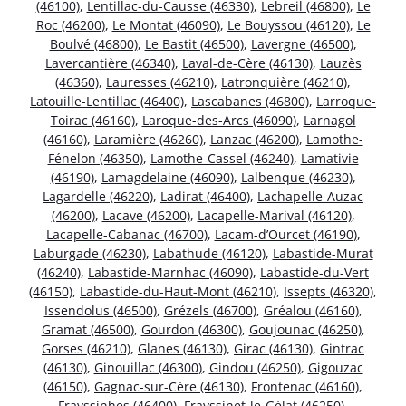
(46100)
,
Lentillac-du-Causse (46330)
,
Lebreil (46800)
,
Le
Roc (46200)
,
Le Montat (46090)
,
Le Bouyssou (46120)
,
Le
Boulvé (46800)
,
Le Bastit (46500)
,
Lavergne (46500)
,
Lavercantière (46340)
,
Laval-de-Cère (46130)
,
Lauzès
(46360)
,
Lauresses (46210)
,
Latronquière (46210)
,
Latouille-Lentillac (46400)
,
Lascabanes (46800)
,
Larroque-
Toirac (46160)
,
Laroque-des-Arcs (46090)
,
Larnagol
(46160)
,
Laramière (46260)
,
Lanzac (46200)
,
Lamothe-
Fénelon (46350)
,
Lamothe-Cassel (46240)
,
Lamativie
(46190)
,
Lamagdelaine (46090)
,
Lalbenque (46230)
,
Lagardelle (46220)
,
Ladirat (46400)
,
Lachapelle-Auzac
(46200)
,
Lacave (46200)
,
Lacapelle-Marival (46120)
,
Lacapelle-Cabanac (46700)
,
Lacam-d’Ourcet (46190)
,
Laburgade (46230)
,
Labathude (46120)
,
Labastide-Murat
(46240)
,
Labastide-Marnhac (46090)
,
Labastide-du-Vert
(46150)
,
Labastide-du-Haut-Mont (46210)
,
Issepts (46320)
,
Issendolus (46500)
,
Grézels (46700)
,
Gréalou (46160)
,
Gramat (46500)
,
Gourdon (46300)
,
Goujounac (46250)
,
Gorses (46210)
,
Glanes (46130)
,
Girac (46130)
,
Gintrac
(46130)
,
Ginouillac (46300)
,
Gindou (46250)
,
Gigouzac
(46150)
,
Gagnac-sur-Cère (46130)
,
Frontenac (46160)
,
Frayssinhes (46400)
,
Frayssinet-le-Gélat (46250)
,