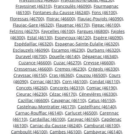
Frayssinet (46310)
,
Francoulès (46090)
,
Fourmagnac
(46100)
,
Fontanes-du-Causse (46240)
,
Fons (46100)
,
Floressas (46700)
,
Floirac (46600)
,
Flaujac-Poujols (46090)
,
Flaujac-Gare (46320)
,
Flaugnac (46170)
,
Figeac (46100)
,
Felzins (46270)
,
Faycelles (46100)
,
Fargues (46800)
,
Fajoles
(46300)
,
Estal (46130)
,
Espeyroux (46120)
,
Espère (46090)
,
Espédaillac (46320)
,
Espagnac-Sainte-Eulalie (46320)
,
Esclauzels (46090)
,
Escamps (46230)
,
Durbans (46320)
,
Duravel (46700)
,
Douelle (46140)
,
Dégagnac (46340)
,
Cuzance (46600)
,
Cuzac (46270)
,
Creysse (46600)
,
Cressensac (46600)
,
Cremps (46230)
,
Crégols (46330)
,
Crayssac (46150)
,
Cras (46360)
,
Couzou (46500)
,
Cours
(46090)
,
Cornac (46130)
,
Corn (46100)
,
Condat (46110)
,
Concots (46260)
,
Concorès (46310)
,
Comiac (46190)
,
Cieurac (46230)
,
Cézac (46170)
,
Cénevières (46330)
,
Cazillac (46600)
,
Cavagnac (46110)
,
Catus (46150)
,
Castelnau-Montratier (46170)
,
Castelfranc (46140)
,
Carnac-Rouffiac (46140)
,
Carlucet (46500)
,
Carennac
(46110)
,
Cardaillac (46100)
,
Carayac (46160)
,
Capdenac
(46100)
,
Caniac-du-Causse (46240)
,
Camburat (46100)
,
Camboulit (46100)
,
Cambes (46100)
,
Cambayrac (46140)
,