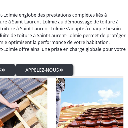
nt-Lolmie englobe des prestations complètes liés à
iture à Saint-Laurent-Lolmie au démoussage de toiture à
 toiture à Saint-Laurent-Lolmie s’adapte à chaque besoin.
fuite de toiture à Saint-Laurent-Lolmie permet de protéger
olmie optimisent la performance de votre habitation.
t-Lolmie offre ainsi une prise en charge globale pour votre
.
S
APPELEZ-NOUS
rien Rolland
Sébastien Arnaud
04 mars 2026
21 juin 2025
isfait du traitement
Intervention rapide pour une
pente et des travaux
réparation de fuite de
erie. Travail sérieux
toiture. Problème réglé
un excellent rendu
immédiatement. Très bon
final.
travail.