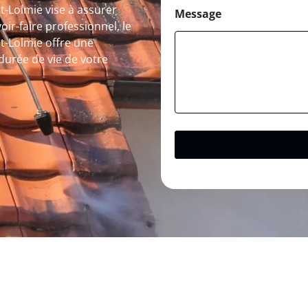
t-Lolmie vise à assurer
Message
oir-faire professionnel, le
nt-Lolmie offre une
 durée de vie de votre