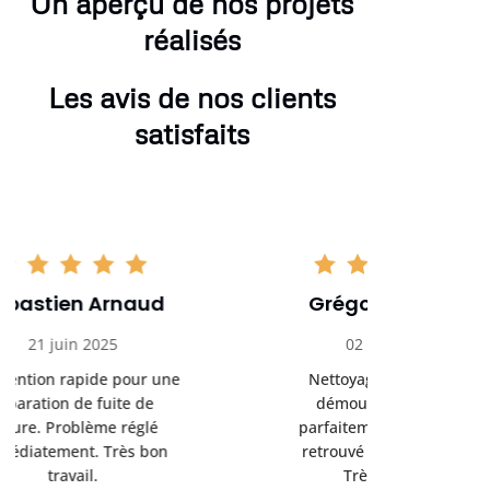
Un aperçu de nos projets
réalisés
Les avis de nos clients
satisfaits
Grégory Pelletier
Hugo
02 août 2025
16 se
Nettoyage de toiture et
Très bon 
démoussage réalisés
rénovation d
parfaitement. La toiture a
sérieux et 
retrouvé un aspect neuf.
Je recomma
Très satisfait.