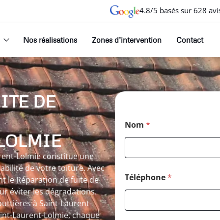
4.8/5 basés sur 628 avi
Nos réalisations
Zones d’intervention
Contact
ITE DE
Nom
*
LOLMIE
urent-Lolmie constitue une
bilité de votre toiture. Avec
Téléphone
*
t le Réparation de fuite de
ur éviter les dégradations.
uttières à Saint-Laurent-
int-Laurent-Lolmie, chaque