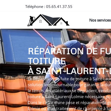
Téléphone :
05.65.41.37.55
Nos services
RÉPARATION DE FU
TOITURE
À SAINT-LAURENT-
Le Réparation de fuite de toiture à Saint-La
solution incontournable pour garantir la dura
le temps, les matériaux se dégradent, rendan
toiture à Saint-Laurent-Lolmie nécessaire po
Dans le cadre d’une pose et réparation de go
Lolmie ou d’un traitement de charpente à Sa