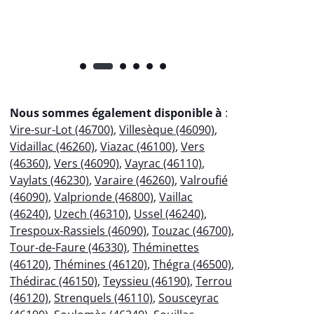
Nous sommes également disponible à
:
Vire-sur-Lot (46700)
,
Villesèque (46090)
,
Vidaillac (46260)
,
Viazac (46100)
,
Vers
(46360)
,
Vers (46090)
,
Vayrac (46110)
,
Vaylats (46230)
,
Varaire (46260)
,
Valroufié
(46090)
,
Valprionde (46800)
,
Vaillac
(46240)
,
Uzech (46310)
,
Ussel (46240)
,
Trespoux-Rassiels (46090)
,
Touzac (46700)
,
Tour-de-Faure (46330)
,
Théminettes
(46120)
,
Thémines (46120)
,
Thégra (46500)
,
Thédirac (46150)
,
Teyssieu (46190)
,
Terrou
(46120)
,
Strenquels (46110)
,
Sousceyrac