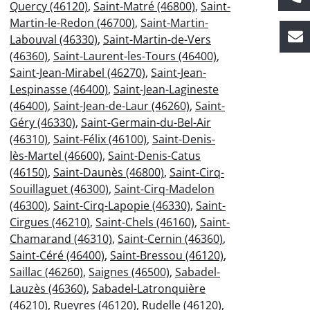
Quercy (46120)
,
Saint-Matré (46800)
,
Saint-
Martin-le-Redon (46700)
,
Saint-Martin-
Labouval (46330)
,
Saint-Martin-de-Vers
(46360)
,
Saint-Laurent-les-Tours (46400)
,
Saint-Jean-Mirabel (46270)
,
Saint-Jean-
Lespinasse (46400)
,
Saint-Jean-Lagineste
(46400)
,
Saint-Jean-de-Laur (46260)
,
Saint-
Géry (46330)
,
Saint-Germain-du-Bel-Air
(46310)
,
Saint-Félix (46100)
,
Saint-Denis-
lès-Martel (46600)
,
Saint-Denis-Catus
(46150)
,
Saint-Daunès (46800)
,
Saint-Cirq-
Souillaguet (46300)
,
Saint-Cirq-Madelon
(46300)
,
Saint-Cirq-Lapopie (46330)
,
Saint-
Cirgues (46210)
,
Saint-Chels (46160)
,
Saint-
Chamarand (46310)
,
Saint-Cernin (46360)
,
Saint-Céré (46400)
,
Saint-Bressou (46120)
,
Saillac (46260)
,
Saignes (46500)
,
Sabadel-
Lauzès (46360)
,
Sabadel-Latronquière
(46210)
,
Rueyres (46120)
,
Rudelle (46120)
,