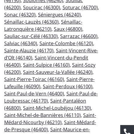
(46190)
,
Soulomès (46240)
,
Souillac
(46200)
,
Soucirac (46300)
,
Soturac (46700)
,
Sonac (46320)
,
Séniergues (46240)
,
Sénaillac-Lauzès (46360)
,
Sénaillac-
Latronquière (46210)
,
Saux (46800)
,
Sauliac-sur-Célé (46330)
,
Sarrazac (46600)
,
Salviac (46340)
,
Sainte-Colombe (46120)
,
Sainte-Alauzie (46170)
,
Saint-Vincent-Rive-
d’Olt (46140)
,
Saint-Vincent-du-Pendit
(46400)
,
Saint-Sulpice (46160)
,
Saint-Sozy
(46200)
,
Saint-Sauveur-la-Vallée (46240)
,
Saint-Pierre-Toirac (46160)
,
Saint-Pierre-
Lafeuille (46090)
,
Saint-Perdoux (46100)
,
Saint-Paul-de-Vern (46400)
,
Saint-Paul-de-
Loubressac (46170)
,
Saint-Pantaléon
(46800)
,
Saint-Michel-Loubéjou (46130)
,
Saint-Michel-de-Bannières (46110)
,
Saint-
Médard-Nicourby (46210)
,
Saint-Médard-
de-Presque (46400)
,
Saint-Maurice-en-