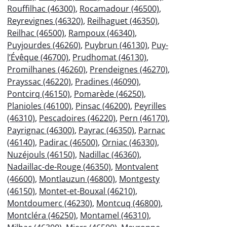
Rouffilhac (46300)
,
Rocamadour (46500)
,
Reyrevignes (46320)
,
Reilhaguet (46350)
,
Reilhac (46500)
,
Rampoux (46340)
,
Puyjourdes (46260)
,
Puybrun (46130)
,
Puy-
l’Évêque (46700)
,
Prudhomat (46130)
,
Promilhanes (46260)
,
Prendeignes (46270)
,
Prayssac (46220)
,
Pradines (46090)
,
Pontcirq (46150)
,
Pomarède (46250)
,
Planioles (46100)
,
Pinsac (46200)
,
Peyrilles
(46310)
,
Pescadoires (46220)
,
Pern (46170)
,
Payrignac (46300)
,
Payrac (46350)
,
Parnac
(46140)
,
Padirac (46500)
,
Orniac (46330)
,
Nuzéjouls (46150)
,
Nadillac (46360)
,
Nadaillac-de-Rouge (46350)
,
Montvalent
(46600)
,
Montlauzun (46800)
,
Montgesty
(46150)
,
Montet-et-Bouxal (46210)
,
Montdoumerc (46230)
,
Montcuq (46800)
,
Montcléra (46250)
,
Montamel (46310)
,