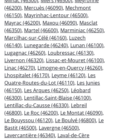
Milhac (46300)
,
Miers (46500)
,
Meyronne
(46200)
,
Mercuès (46090)
,
Mechmont
(46150)
,
Mayrinhac-Lentour (46500)
,
Mayrac (46200)
,
Maxou (46090)
,
Masclat
(46350)
,
Martel (46600)
,
Marminiac (46250)
,
Marcilhac-sur-Célé (46160)
,
Luzech
(46140)
,
Lunegarde (46240)
,
Lunan (46100)
,
Lugagnac (46260)
,
Loubressac (46130)
,
Livernon (46320)
,
Lissac-et-Mouret (46100)
,
Linac (46270)
,
Limogne-en-Quercy (46260)
,
Lhospitalet (46170)
,
Leyme (46120)
,
Les
Quatre-Routes-du-Lot (46110)
,
Les Junies
(46150)
,
Les Arques (46250)
,
Léobard
(46300)
,
Lentillac-Saint-Blaise (46100)
,
Lentillac-du-Causse (46330)
,
Lebreil
(46800)
,
Le Roc (46200)
,
Le Montat (46090)
,
Le Bouyssou (46120)
,
Le Boulvé (46800)
,
Le
Bastit (46500)
,
Lavergne (46500)
,
Lavercantière (46340)
,
Laval-de-Cère