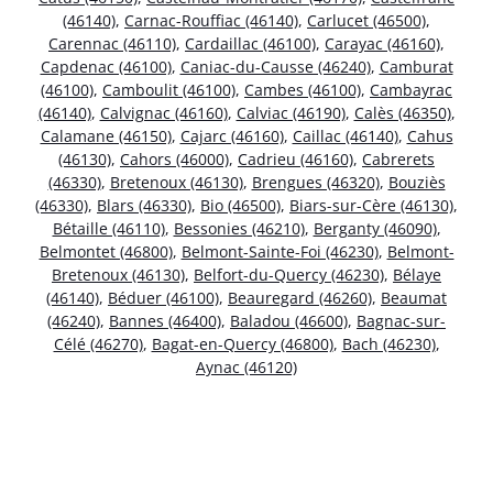
(46140)
,
Carnac-Rouffiac (46140)
,
Carlucet (46500)
,
Carennac (46110)
,
Cardaillac (46100)
,
Carayac (46160)
,
Capdenac (46100)
,
Caniac-du-Causse (46240)
,
Camburat
(46100)
,
Camboulit (46100)
,
Cambes (46100)
,
Cambayrac
(46140)
,
Calvignac (46160)
,
Calviac (46190)
,
Calès (46350)
,
Calamane (46150)
,
Cajarc (46160)
,
Caillac (46140)
,
Cahus
(46130)
,
Cahors (46000)
,
Cadrieu (46160)
,
Cabrerets
(46330)
,
Bretenoux (46130)
,
Brengues (46320)
,
Bouziès
(46330)
,
Blars (46330)
,
Bio (46500)
,
Biars-sur-Cère (46130)
,
Bétaille (46110)
,
Bessonies (46210)
,
Berganty (46090)
,
Belmontet (46800)
,
Belmont-Sainte-Foi (46230)
,
Belmont-
Bretenoux (46130)
,
Belfort-du-Quercy (46230)
,
Bélaye
(46140)
,
Béduer (46100)
,
Beauregard (46260)
,
Beaumat
(46240)
,
Bannes (46400)
,
Baladou (46600)
,
Bagnac-sur-
Célé (46270)
,
Bagat-en-Quercy (46800)
,
Bach (46230)
,
Aynac (46120)