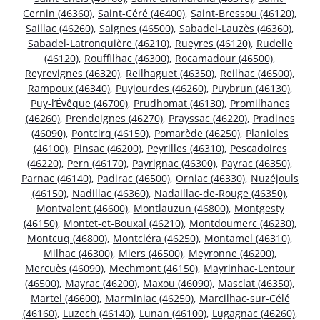
Cernin (46360)
,
Saint-Céré (46400)
,
Saint-Bressou (46120)
,
Saillac (46260)
,
Saignes (46500)
,
Sabadel-Lauzès (46360)
,
Sabadel-Latronquière (46210)
,
Rueyres (46120)
,
Rudelle
(46120)
,
Rouffilhac (46300)
,
Rocamadour (46500)
,
Reyrevignes (46320)
,
Reilhaguet (46350)
,
Reilhac (46500)
,
Rampoux (46340)
,
Puyjourdes (46260)
,
Puybrun (46130)
,
Puy-l’Évêque (46700)
,
Prudhomat (46130)
,
Promilhanes
(46260)
,
Prendeignes (46270)
,
Prayssac (46220)
,
Pradines
(46090)
,
Pontcirq (46150)
,
Pomarède (46250)
,
Planioles
(46100)
,
Pinsac (46200)
,
Peyrilles (46310)
,
Pescadoires
(46220)
,
Pern (46170)
,
Payrignac (46300)
,
Payrac (46350)
,
Parnac (46140)
,
Padirac (46500)
,
Orniac (46330)
,
Nuzéjouls
(46150)
,
Nadillac (46360)
,
Nadaillac-de-Rouge (46350)
,
Montvalent (46600)
,
Montlauzun (46800)
,
Montgesty
(46150)
,
Montet-et-Bouxal (46210)
,
Montdoumerc (46230)
,
Montcuq (46800)
,
Montcléra (46250)
,
Montamel (46310)
,
Milhac (46300)
,
Miers (46500)
,
Meyronne (46200)
,
Mercuès (46090)
,
Mechmont (46150)
,
Mayrinhac-Lentour
(46500)
,
Mayrac (46200)
,
Maxou (46090)
,
Masclat (46350)
,
Martel (46600)
,
Marminiac (46250)
,
Marcilhac-sur-Célé
(46160)
,
Luzech (46140)
,
Lunan (46100)
,
Lugagnac (46260)
,