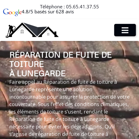
Téléphone :
05.65.41.37.55
4.8/5 basés sur 628 avis
RÉPARATION DE FUITE DE
TOITURE
À LUNEGARDE
Faire appel au Réparation de fuite de toiture à
Lunegarde représente une solution
incontournable pour assurer la protection de votre
couverture. Sous l’effet des conditions climatiques,
les éléments de toiture s’usent, rendant le
Réparation de fuite de toiture à Lunegarde
nécessaire pour éviter les dégradations. Qu’il
s’agisse de réparation de fuite de toiture à