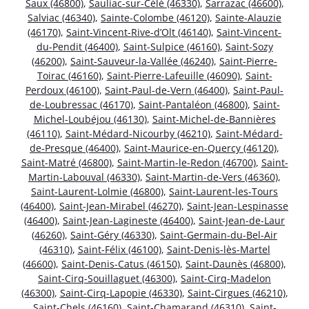
Saux (46800)
,
Sauliac-sur-Célé (46330)
,
Sarrazac (46600)
,
Salviac (46340)
,
Sainte-Colombe (46120)
,
Sainte-Alauzie
(46170)
,
Saint-Vincent-Rive-d’Olt (46140)
,
Saint-Vincent-
du-Pendit (46400)
,
Saint-Sulpice (46160)
,
Saint-Sozy
(46200)
,
Saint-Sauveur-la-Vallée (46240)
,
Saint-Pierre-
Toirac (46160)
,
Saint-Pierre-Lafeuille (46090)
,
Saint-
Perdoux (46100)
,
Saint-Paul-de-Vern (46400)
,
Saint-Paul-
de-Loubressac (46170)
,
Saint-Pantaléon (46800)
,
Saint-
Michel-Loubéjou (46130)
,
Saint-Michel-de-Bannières
(46110)
,
Saint-Médard-Nicourby (46210)
,
Saint-Médard-
de-Presque (46400)
,
Saint-Maurice-en-Quercy (46120)
,
Saint-Matré (46800)
,
Saint-Martin-le-Redon (46700)
,
Saint-
Martin-Labouval (46330)
,
Saint-Martin-de-Vers (46360)
,
Saint-Laurent-Lolmie (46800)
,
Saint-Laurent-les-Tours
(46400)
,
Saint-Jean-Mirabel (46270)
,
Saint-Jean-Lespinasse
(46400)
,
Saint-Jean-Lagineste (46400)
,
Saint-Jean-de-Laur
(46260)
,
Saint-Géry (46330)
,
Saint-Germain-du-Bel-Air
(46310)
,
Saint-Félix (46100)
,
Saint-Denis-lès-Martel
(46600)
,
Saint-Denis-Catus (46150)
,
Saint-Daunès (46800)
,
Saint-Cirq-Souillaguet (46300)
,
Saint-Cirq-Madelon
(46300)
,
Saint-Cirq-Lapopie (46330)
,
Saint-Cirgues (46210)
,
Saint-Chels (46160)
,
Saint-Chamarand (46310)
,
Saint-