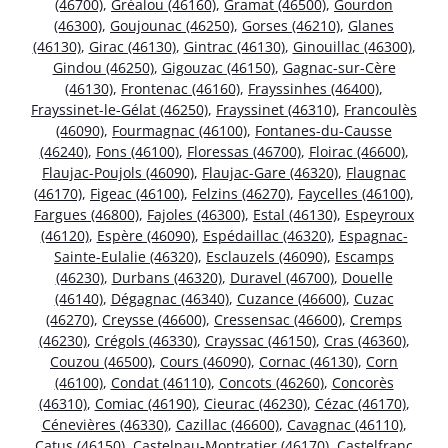
(46700)
,
Gréalou (46160)
,
Gramat (46500)
,
Gourdon
(46300)
,
Goujounac (46250)
,
Gorses (46210)
,
Glanes
(46130)
,
Girac (46130)
,
Gintrac (46130)
,
Ginouillac (46300)
,
Gindou (46250)
,
Gigouzac (46150)
,
Gagnac-sur-Cère
(46130)
,
Frontenac (46160)
,
Frayssinhes (46400)
,
Frayssinet-le-Gélat (46250)
,
Frayssinet (46310)
,
Francoulès
(46090)
,
Fourmagnac (46100)
,
Fontanes-du-Causse
(46240)
,
Fons (46100)
,
Floressas (46700)
,
Floirac (46600)
,
Flaujac-Poujols (46090)
,
Flaujac-Gare (46320)
,
Flaugnac
(46170)
,
Figeac (46100)
,
Felzins (46270)
,
Faycelles (46100)
,
Fargues (46800)
,
Fajoles (46300)
,
Estal (46130)
,
Espeyroux
(46120)
,
Espère (46090)
,
Espédaillac (46320)
,
Espagnac-
Sainte-Eulalie (46320)
,
Esclauzels (46090)
,
Escamps
(46230)
,
Durbans (46320)
,
Duravel (46700)
,
Douelle
(46140)
,
Dégagnac (46340)
,
Cuzance (46600)
,
Cuzac
(46270)
,
Creysse (46600)
,
Cressensac (46600)
,
Cremps
(46230)
,
Crégols (46330)
,
Crayssac (46150)
,
Cras (46360)
,
Couzou (46500)
,
Cours (46090)
,
Cornac (46130)
,
Corn
(46100)
,
Condat (46110)
,
Concots (46260)
,
Concorès
(46310)
,
Comiac (46190)
,
Cieurac (46230)
,
Cézac (46170)
,
Cénevières (46330)
,
Cazillac (46600)
,
Cavagnac (46110)
,
Catus (46150)
,
Castelnau-Montratier (46170)
,
Castelfranc