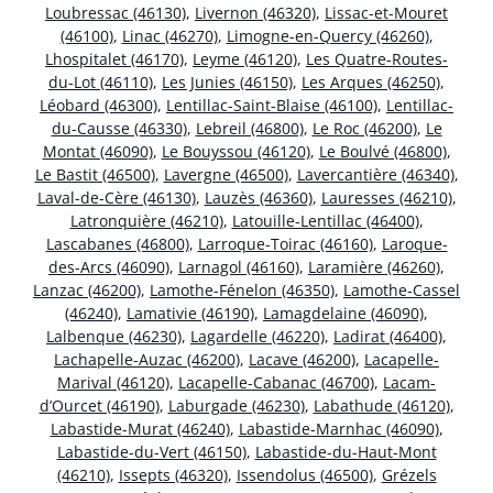
Loubressac (46130)
,
Livernon (46320)
,
Lissac-et-Mouret
(46100)
,
Linac (46270)
,
Limogne-en-Quercy (46260)
,
Lhospitalet (46170)
,
Leyme (46120)
,
Les Quatre-Routes-
du-Lot (46110)
,
Les Junies (46150)
,
Les Arques (46250)
,
Léobard (46300)
,
Lentillac-Saint-Blaise (46100)
,
Lentillac-
du-Causse (46330)
,
Lebreil (46800)
,
Le Roc (46200)
,
Le
Montat (46090)
,
Le Bouyssou (46120)
,
Le Boulvé (46800)
,
Le Bastit (46500)
,
Lavergne (46500)
,
Lavercantière (46340)
,
Laval-de-Cère (46130)
,
Lauzès (46360)
,
Lauresses (46210)
,
Latronquière (46210)
,
Latouille-Lentillac (46400)
,
Lascabanes (46800)
,
Larroque-Toirac (46160)
,
Laroque-
des-Arcs (46090)
,
Larnagol (46160)
,
Laramière (46260)
,
Lanzac (46200)
,
Lamothe-Fénelon (46350)
,
Lamothe-Cassel
(46240)
,
Lamativie (46190)
,
Lamagdelaine (46090)
,
Lalbenque (46230)
,
Lagardelle (46220)
,
Ladirat (46400)
,
Lachapelle-Auzac (46200)
,
Lacave (46200)
,
Lacapelle-
Marival (46120)
,
Lacapelle-Cabanac (46700)
,
Lacam-
d’Ourcet (46190)
,
Laburgade (46230)
,
Labathude (46120)
,
Labastide-Murat (46240)
,
Labastide-Marnhac (46090)
,
Labastide-du-Vert (46150)
,
Labastide-du-Haut-Mont
(46210)
,
Issepts (46320)
,
Issendolus (46500)
,
Grézels