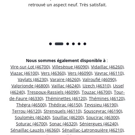
rès
retrouvé un aspect neuf. Très satisfait.
dur
Nous sommes également disponible à
:
Vire-sur-Lot (46700)
,
Villesèque (46090)
,
Vidaillac (46260)
,
Viazac (46100)
,
Vers (46360)
,
Vers (46090)
,
Vayrac (46110)
,
Vaylats (46230)
,
Varaire (46260)
,
Valroufié (46090)
,
Valprionde (46800)
,
Vaillac (46240)
,
Uzech (46310)
,
Ussel
(46240)
,
Trespoux-Rassiels (46090)
,
Touzac (46700)
,
Tour-
de-Faure (46330)
,
Théminettes (46120)
,
Thémines (46120)
,
Thégra (46500)
,
Thédirac (46150)
,
Teyssieu (46190)
,
Terrou (46120)
,
Strenquels (46110)
,
Sousceyrac (46190)
,
Soulomès (46240)
,
Souillac (46200)
,
Soucirac (46300)
,
Soturac (46700)
,
Sonac (46320)
,
Séniergues (46240)
,
Sénaillac-Lauzès (46360)
,
Sénaillac-Latronquière (46210)
,