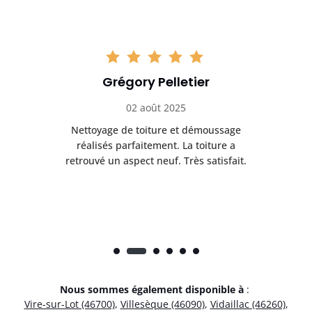
Grégory Pelletier
02 août 2025
Nettoyage de toiture et démoussage
Trè
réalisés parfaitement. La toiture a
t
rès
retrouvé un aspect neuf. Très satisfait.
dur
Nous sommes également disponible à
:
Vire-sur-Lot (46700)
,
Villesèque (46090)
,
Vidaillac (46260)
,