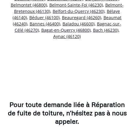
Belmontet (46800)
,
Belmont-Sainte-Foi (46230)
,
Belmont-
Bretenoux (46130)
,
Belfort-du-Quercy (46230)
,
Bélaye
(46140)
,
Béduer (46100)
,
Beauregard (46260)
,
Beaumat
(46240)
,
Bannes (46400)
,
Baladou (46600)
,
Bagnac-sur-
Célé (46270)
,
Bagat-en-Quercy (46800)
,
Bach (46230)
,
Aynac (46120)
Pour toute demande liée à Réparation
de fuite de toiture, n'hésitez pas à nous
appeler.