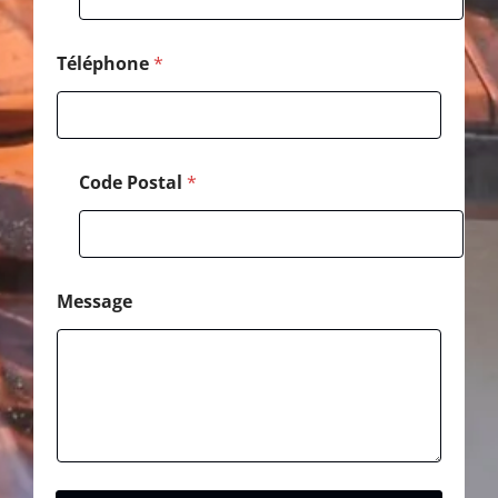
T
é
l
Téléphone
*
é
p
h
o
n
Code Postal
*
e
Message