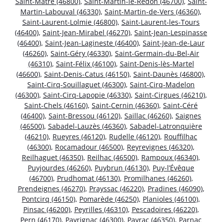
Saint-Matré (46800)
,
Saint-Martin-le-Redon (46700)
,
Saint-
Martin-Labouval (46330)
,
Saint-Martin-de-Vers (46360)
,
Saint-Laurent-Lolmie (46800)
,
Saint-Laurent-les-Tours
(46400)
,
Saint-Jean-Mirabel (46270)
,
Saint-Jean-Lespinasse
(46400)
,
Saint-Jean-Lagineste (46400)
,
Saint-Jean-de-Laur
(46260)
,
Saint-Géry (46330)
,
Saint-Germain-du-Bel-Air
(46310)
,
Saint-Félix (46100)
,
Saint-Denis-lès-Martel
(46600)
,
Saint-Denis-Catus (46150)
,
Saint-Daunès (46800)
,
Saint-Cirq-Souillaguet (46300)
,
Saint-Cirq-Madelon
(46300)
,
Saint-Cirq-Lapopie (46330)
,
Saint-Cirgues (46210)
,
Saint-Chels (46160)
,
Saint-Cernin (46360)
,
Saint-Céré
(46400)
,
Saint-Bressou (46120)
,
Saillac (46260)
,
Saignes
(46500)
,
Sabadel-Lauzès (46360)
,
Sabadel-Latronquière
(46210)
,
Rueyres (46120)
,
Rudelle (46120)
,
Rouffilhac
(46300)
,
Rocamadour (46500)
,
Reyrevignes (46320)
,
Reilhaguet (46350)
,
Reilhac (46500)
,
Rampoux (46340)
,
Puyjourdes (46260)
,
Puybrun (46130)
,
Puy-l’Évêque
(46700)
,
Prudhomat (46130)
,
Promilhanes (46260)
,
Prendeignes (46270)
,
Prayssac (46220)
,
Pradines (46090)
,
Pontcirq (46150)
,
Pomarède (46250)
,
Planioles (46100)
,
Pinsac (46200)
,
Peyrilles (46310)
,
Pescadoires (46220)
,
Pern (46170)
,
Payrignac (46300)
,
Payrac (46350)
,
Parnac