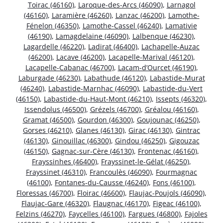
Toirac (46160)
,
Laroque-des-Arcs (46090)
,
Larnagol
(46160)
,
Laramière (46260)
,
Lanzac (46200)
,
Lamothe-
Fénelon (46350)
,
Lamothe-Cassel (46240)
,
Lamativie
(46190)
,
Lamagdelaine (46090)
,
Lalbenque (46230)
,
Lagardelle (46220)
,
Ladirat (46400)
,
Lachapelle-Auzac
(46200)
,
Lacave (46200)
,
Lacapelle-Marival (46120)
,
Lacapelle-Cabanac (46700)
,
Lacam-d’Ourcet (46190)
,
Laburgade (46230)
,
Labathude (46120)
,
Labastide-Murat
(46240)
,
Labastide-Marnhac (46090)
,
Labastide-du-Vert
(46150)
,
Labastide-du-Haut-Mont (46210)
,
Issepts (46320)
,
Issendolus (46500)
,
Grézels (46700)
,
Gréalou (46160)
,
Gramat (46500)
,
Gourdon (46300)
,
Goujounac (46250)
,
Gorses (46210)
,
Glanes (46130)
,
Girac (46130)
,
Gintrac
(46130)
,
Ginouillac (46300)
,
Gindou (46250)
,
Gigouzac
(46150)
,
Gagnac-sur-Cère (46130)
,
Frontenac (46160)
,
Frayssinhes (46400)
,
Frayssinet-le-Gélat (46250)
,
Frayssinet (46310)
,
Francoulès (46090)
,
Fourmagnac
(46100)
,
Fontanes-du-Causse (46240)
,
Fons (46100)
,
Floressas (46700)
,
Floirac (46600)
,
Flaujac-Poujols (46090)
,
Flaujac-Gare (46320)
,
Flaugnac (46170)
,
Figeac (46100)
,
Felzins (46270)
,
Faycelles (46100)
,
Fargues (46800)
,
Fajoles