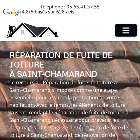
Téléphone :
05.65.41.37.55
4.8/5 basés sur 628 avis
RÉPARATION DE FUITE DE
TOITURE
À SAINT-CHAMARAND
Le recours au Réparation de fuite de toiture à
Saint-Chamarand s’impose comme une étape
essentielle pour assurer la protection de votre
habitation. Avec le temps, les éléments de toiture
s’usent, rendant le Réparation de fuite de toiture à
Saint-Chamarand nécessaire pour prévenir les
dommages. Qu’il s’agisse de réparation de fuite de
toiture à Saint-Chamarand, de rénovation de