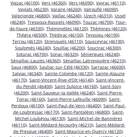
Viazac (46100)
,
Vers (46360)
,
Vers (46090)
,
Vayrac (46110)
,
Vaylats (46230)
,
Varaire (46260)
,
Valroufié (46090)
,
Valprionde (46800)
,
Vaillac (46240)
,
Uzech (46310)
,
Ussel
(46240)
,
Trespoux-Rassiels (46090)
,
Touzac (46700)
,
Tour-
de-Faure (46330)
,
Théminettes (46120)
,
Thémines (46120)
,
Thégra (46500)
,
Thédirac (46150)
,
Teyssieu (46190)
,
Terrou (46120)
,
Strenquels (46110)
,
Sousceyrac (46190)
,
Soulomès (46240)
,
Souillac (46200)
,
Soucirac (46300)
,
Soturac (46700)
,
Sonac (46320)
,
Séniergues (46240)
,
Sénaillac-Lauzès (46360)
,
Sénaillac-Latronquière (46210)
,
Saux (46800)
,
Sauliac-sur-Célé (46330)
,
Sarrazac (46600)
,
Salviac (46340)
,
Sainte-Colombe (46120)
,
Sainte-Alauzie
(46170)
,
Saint-Vincent-Rive-d’Olt (46140)
,
Saint-Vincent-
du-Pendit (46400)
,
Saint-Sulpice (46160)
,
Saint-Sozy
(46200)
,
Saint-Sauveur-la-Vallée (46240)
,
Saint-Pierre-
Toirac (46160)
,
Saint-Pierre-Lafeuille (46090)
,
Saint-
Perdoux (46100)
,
Saint-Paul-de-Vern (46400)
,
Saint-Paul-
de-Loubressac (46170)
,
Saint-Pantaléon (46800)
,
Saint-
Michel-Loubéjou (46130)
,
Saint-Michel-de-Bannières
(46110)
,
Saint-Médard-Nicourby (46210)
,
Saint-Médard-
de-Presque (46400)
,
Saint-Maurice-en-Quercy (46120)
,