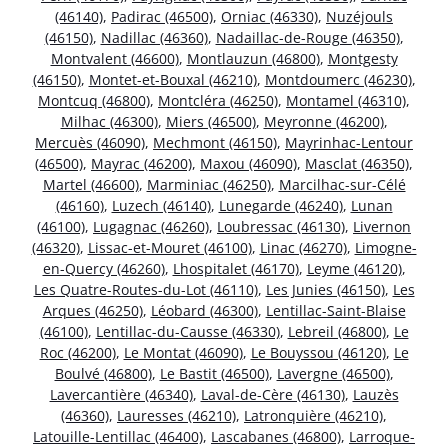
(46140)
,
Padirac (46500)
,
Orniac (46330)
,
Nuzéjouls
(46150)
,
Nadillac (46360)
,
Nadaillac-de-Rouge (46350)
,
Montvalent (46600)
,
Montlauzun (46800)
,
Montgesty
(46150)
,
Montet-et-Bouxal (46210)
,
Montdoumerc (46230)
,
Montcuq (46800)
,
Montcléra (46250)
,
Montamel (46310)
,
Milhac (46300)
,
Miers (46500)
,
Meyronne (46200)
,
Mercuès (46090)
,
Mechmont (46150)
,
Mayrinhac-Lentour
(46500)
,
Mayrac (46200)
,
Maxou (46090)
,
Masclat (46350)
,
Martel (46600)
,
Marminiac (46250)
,
Marcilhac-sur-Célé
(46160)
,
Luzech (46140)
,
Lunegarde (46240)
,
Lunan
(46100)
,
Lugagnac (46260)
,
Loubressac (46130)
,
Livernon
(46320)
,
Lissac-et-Mouret (46100)
,
Linac (46270)
,
Limogne-
en-Quercy (46260)
,
Lhospitalet (46170)
,
Leyme (46120)
,
Les Quatre-Routes-du-Lot (46110)
,
Les Junies (46150)
,
Les
Arques (46250)
,
Léobard (46300)
,
Lentillac-Saint-Blaise
(46100)
,
Lentillac-du-Causse (46330)
,
Lebreil (46800)
,
Le
Roc (46200)
,
Le Montat (46090)
,
Le Bouyssou (46120)
,
Le
Boulvé (46800)
,
Le Bastit (46500)
,
Lavergne (46500)
,
Lavercantière (46340)
,
Laval-de-Cère (46130)
,
Lauzès
(46360)
,
Lauresses (46210)
,
Latronquière (46210)
,
Latouille-Lentillac (46400)
,
Lascabanes (46800)
,
Larroque-