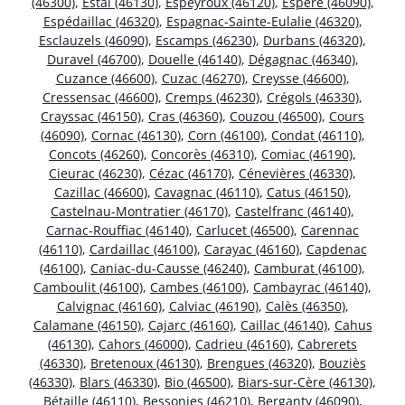
(46300)
,
Estal (46130)
,
Espeyroux (46120)
,
Espère (46090)
,
Espédaillac (46320)
,
Espagnac-Sainte-Eulalie (46320)
,
Esclauzels (46090)
,
Escamps (46230)
,
Durbans (46320)
,
Duravel (46700)
,
Douelle (46140)
,
Dégagnac (46340)
,
Cuzance (46600)
,
Cuzac (46270)
,
Creysse (46600)
,
Cressensac (46600)
,
Cremps (46230)
,
Crégols (46330)
,
Crayssac (46150)
,
Cras (46360)
,
Couzou (46500)
,
Cours
(46090)
,
Cornac (46130)
,
Corn (46100)
,
Condat (46110)
,
Concots (46260)
,
Concorès (46310)
,
Comiac (46190)
,
Cieurac (46230)
,
Cézac (46170)
,
Cénevières (46330)
,
Cazillac (46600)
,
Cavagnac (46110)
,
Catus (46150)
,
Castelnau-Montratier (46170)
,
Castelfranc (46140)
,
Carnac-Rouffiac (46140)
,
Carlucet (46500)
,
Carennac
(46110)
,
Cardaillac (46100)
,
Carayac (46160)
,
Capdenac
(46100)
,
Caniac-du-Causse (46240)
,
Camburat (46100)
,
Camboulit (46100)
,
Cambes (46100)
,
Cambayrac (46140)
,
Calvignac (46160)
,
Calviac (46190)
,
Calès (46350)
,
Calamane (46150)
,
Cajarc (46160)
,
Caillac (46140)
,
Cahus
(46130)
,
Cahors (46000)
,
Cadrieu (46160)
,
Cabrerets
(46330)
,
Bretenoux (46130)
,
Brengues (46320)
,
Bouziès
(46330)
,
Blars (46330)
,
Bio (46500)
,
Biars-sur-Cère (46130)
,
Bétaille (46110)
,
Bessonies (46210)
,
Berganty (46090)
,