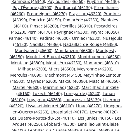
Rampoux (46340)
,
Puyjourdes (46260)
,
Puybrun (46130)
,
Puy-l’Évêque (46700)
,
Prudhomat (46130)
,
Promilhanes
(46260)
,
Prendeignes (46270)
,
Prayssac (46220)
,
Pradines
(46090)
,
Pontcirq (46150)
,
Pomarède (46250)
,
Planioles
(46100)
,
Pinsac (46200)
,
Peyrilles (46310)
,
Pescadoires
(46220)
,
Pern (46170)
,
Payrignac (46300)
,
Payrac (46350)
,
Parnac (46140)
,
Padirac (46500)
,
Orniac (46330)
,
Nuzéjouls
(46150)
,
Nadillac (46360)
,
Nadaillac-de-Rouge (46350)
,
Montvalent (46600)
,
Montlauzun (46800)
,
Montgesty
(46150)
,
Montet-et-Bouxal (46210)
,
Montdoumerc (46230)
,
Montcuq (46800)
,
Montcléra (46250)
,
Montamel (46310)
,
Milhac (46300)
,
Miers (46500)
,
Meyronne (46200)
,
Mercuès (46090)
,
Mechmont (46150)
,
Mayrinhac-Lentour
(46500)
,
Mayrac (46200)
,
Maxou (46090)
,
Masclat (46350)
,
Martel (46600)
,
Marminiac (46250)
,
Marcilhac-sur-Célé
(46160)
,
Luzech (46140)
,
Lunegarde (46240)
,
Lunan
(46100)
,
Lugagnac (46260)
,
Loubressac (46130)
,
Livernon
(46320)
,
Lissac-et-Mouret (46100)
,
Linac (46270)
,
Limogne-
en-Quercy (46260)
,
Lhospitalet (46170)
,
Leyme (46120)
,
Les Quatre-Routes-du-Lot (46110)
,
Les Junies (46150)
,
Les
Arques (46250)
,
Léobard (46300)
,
Lentillac-Saint-Blaise
(46100)
,
Lentillac-du-Causse (46330)
,
Lebreil (46800)
,
Le