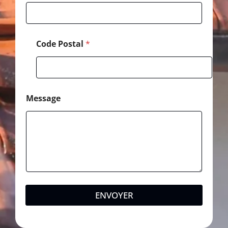
a
i
l
Code Postal
*
Message
ENVOYER