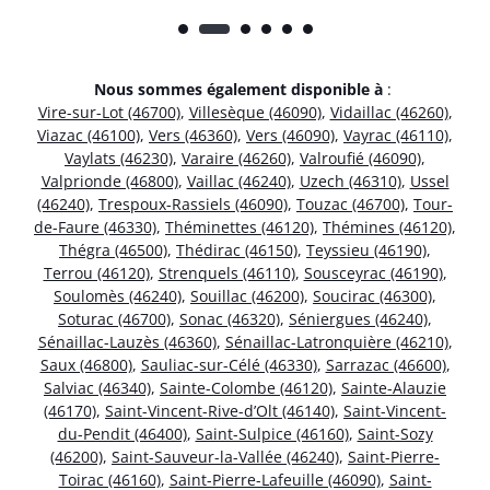
Nous sommes également disponible à
:
Vire-sur-Lot (46700)
,
Villesèque (46090)
,
Vidaillac (46260)
,
Viazac (46100)
,
Vers (46360)
,
Vers (46090)
,
Vayrac (46110)
,
Vaylats (46230)
,
Varaire (46260)
,
Valroufié (46090)
,
Valprionde (46800)
,
Vaillac (46240)
,
Uzech (46310)
,
Ussel
(46240)
,
Trespoux-Rassiels (46090)
,
Touzac (46700)
,
Tour-
de-Faure (46330)
,
Théminettes (46120)
,
Thémines (46120)
,
Thégra (46500)
,
Thédirac (46150)
,
Teyssieu (46190)
,
Terrou (46120)
,
Strenquels (46110)
,
Sousceyrac (46190)
,
Soulomès (46240)
,
Souillac (46200)
,
Soucirac (46300)
,
Soturac (46700)
,
Sonac (46320)
,
Séniergues (46240)
,
Sénaillac-Lauzès (46360)
,
Sénaillac-Latronquière (46210)
,
Saux (46800)
,
Sauliac-sur-Célé (46330)
,
Sarrazac (46600)
,
Salviac (46340)
,
Sainte-Colombe (46120)
,
Sainte-Alauzie
(46170)
,
Saint-Vincent-Rive-d’Olt (46140)
,
Saint-Vincent-
du-Pendit (46400)
,
Saint-Sulpice (46160)
,
Saint-Sozy
(46200)
,
Saint-Sauveur-la-Vallée (46240)
,
Saint-Pierre-
Toirac (46160)
,
Saint-Pierre-Lafeuille (46090)
,
Saint-