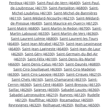
Perdoux (46100)
,
Saint-Paul-de-Vern (46400)
,
Saint-Paul-
de-Loubressac (46170)
,
Saint-Pantaléon (46800)
,
Saint-
Michel-Loubéjou (46130)
,
Saint-Michel-de-Bannières
(46110)
,
Saint-Médard-Nicourby (46210)
,
Saint-Médard-
de-Presque (46400)
,
Saint-Maurice-en-Quercy (46120)
,
Saint-Matré (46800)
,
Saint-Martin-le-Redon (46700)
,
Saint-
Martin-Labouval (46330)
,
Saint-Martin-de-Vers (46360)
,
Saint-Laurent-Lolmie (46800)
,
Saint-Laurent-les-Tours
(46400)
,
Saint-Jean-Mirabel (46270)
,
Saint-Jean-Lespinasse
(46400)
,
Saint-Jean-Lagineste (46400)
,
Saint-Jean-de-Laur
(46260)
,
Saint-Géry (46330)
,
Saint-Germain-du-Bel-Air
(46310)
,
Saint-Félix (46100)
,
Saint-Denis-lès-Martel
(46600)
,
Saint-Denis-Catus (46150)
,
Saint-Daunès (46800)
,
Saint-Cirq-Souillaguet (46300)
,
Saint-Cirq-Madelon
(46300)
,
Saint-Cirq-Lapopie (46330)
,
Saint-Cirgues (46210)
,
Saint-Chels (46160)
,
Saint-Chamarand (46310)
,
Saint-
Cernin (46360)
,
Saint-Céré (46400)
,
Saint-Bressou (46120)
,
Saillac (46260)
,
Saignes (46500)
,
Sabadel-Lauzès (46360)
,
Sabadel-Latronquière (46210)
,
Rueyres (46120)
,
Rudelle
(46120)
,
Rouffilhac (46300)
,
Rocamadour (46500)
,
Reyrevignes (46320)
,
Reilhaguet (46350)
,
Reilhac (46500)
,