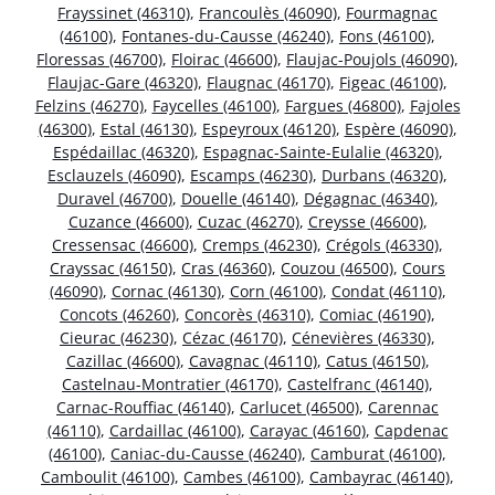
Frayssinet (46310)
,
Francoulès (46090)
,
Fourmagnac
(46100)
,
Fontanes-du-Causse (46240)
,
Fons (46100)
,
Floressas (46700)
,
Floirac (46600)
,
Flaujac-Poujols (46090)
,
Flaujac-Gare (46320)
,
Flaugnac (46170)
,
Figeac (46100)
,
Felzins (46270)
,
Faycelles (46100)
,
Fargues (46800)
,
Fajoles
(46300)
,
Estal (46130)
,
Espeyroux (46120)
,
Espère (46090)
,
Espédaillac (46320)
,
Espagnac-Sainte-Eulalie (46320)
,
Esclauzels (46090)
,
Escamps (46230)
,
Durbans (46320)
,
Duravel (46700)
,
Douelle (46140)
,
Dégagnac (46340)
,
Cuzance (46600)
,
Cuzac (46270)
,
Creysse (46600)
,
Cressensac (46600)
,
Cremps (46230)
,
Crégols (46330)
,
Crayssac (46150)
,
Cras (46360)
,
Couzou (46500)
,
Cours
(46090)
,
Cornac (46130)
,
Corn (46100)
,
Condat (46110)
,
Concots (46260)
,
Concorès (46310)
,
Comiac (46190)
,
Cieurac (46230)
,
Cézac (46170)
,
Cénevières (46330)
,
Cazillac (46600)
,
Cavagnac (46110)
,
Catus (46150)
,
Castelnau-Montratier (46170)
,
Castelfranc (46140)
,
Carnac-Rouffiac (46140)
,
Carlucet (46500)
,
Carennac
(46110)
,
Cardaillac (46100)
,
Carayac (46160)
,
Capdenac
(46100)
,
Caniac-du-Causse (46240)
,
Camburat (46100)
,
Camboulit (46100)
,
Cambes (46100)
,
Cambayrac (46140)
,