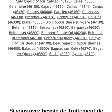
Calvignac (46160)
,
Calviac (46190)
,
Calès (46350)
,
Calamane (46150)
,
Cajarc (46160)
,
Caillac (46140)
,
Cahus
(46130)
,
Cahors (46000)
,
Cadrieu (46160)
,
Cabrerets
(46330)
,
Bretenoux (46130)
,
Brengues (46320)
,
Bouziès
(46330)
,
Blars (46330)
,
Bio (46500)
,
Biars-sur-Cère (46130)
,
Bétaille (46110)
,
Bessonies (46210)
,
Berganty (46090)
,
Belmontet (46800)
,
Belmont-Sainte-Foi (46230)
,
Belmont-
Bretenoux (46130)
,
Belfort-du-Quercy (46230)
,
Bélaye
(46140)
,
Béduer (46100)
,
Beauregard (46260)
,
Bannes
(46400)
,
Baladou (46600)
,
Bagnac-sur-Célé (46270)
,
Bagat-
en-Quercy (46800)
,
Bach (46230)
,
Aynac (46120)
Si vous avez besoin de Traitement de