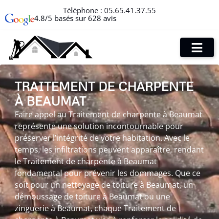
Téléphone :
05.65.41.37.55
4.8/5 basés sur 628 avis
TRAITEMENT DE CHARPENTE
À BEAUMAT
Faire appel au Traitement de charpente à Beaumat
représente une solution incontournable pour
préserver l’intégrité de votre habitation. Avec le
temps, les infiltrations peuvent apparaître, rendant
le Traitement de charpente à Beaumat
fondamental pour prévenir les dommages. Que ce
soit pour un nettoyage de toiture à Beaumat, un
démoussage de toiture à Beaumat ou une
zinguerie à Beaumat, chaque Traitement de