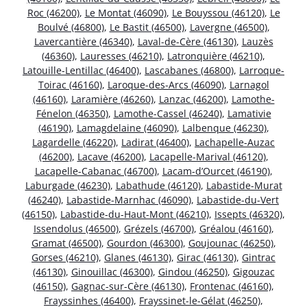
Roc (46200)
,
Le Montat (46090)
,
Le Bouyssou (46120)
,
Le
Boulvé (46800)
,
Le Bastit (46500)
,
Lavergne (46500)
,
Lavercantière (46340)
,
Laval-de-Cère (46130)
,
Lauzès
(46360)
,
Lauresses (46210)
,
Latronquière (46210)
,
Latouille-Lentillac (46400)
,
Lascabanes (46800)
,
Larroque-
Toirac (46160)
,
Laroque-des-Arcs (46090)
,
Larnagol
(46160)
,
Laramière (46260)
,
Lanzac (46200)
,
Lamothe-
Fénelon (46350)
,
Lamothe-Cassel (46240)
,
Lamativie
(46190)
,
Lamagdelaine (46090)
,
Lalbenque (46230)
,
Lagardelle (46220)
,
Ladirat (46400)
,
Lachapelle-Auzac
(46200)
,
Lacave (46200)
,
Lacapelle-Marival (46120)
,
Lacapelle-Cabanac (46700)
,
Lacam-d’Ourcet (46190)
,
Laburgade (46230)
,
Labathude (46120)
,
Labastide-Murat
(46240)
,
Labastide-Marnhac (46090)
,
Labastide-du-Vert
(46150)
,
Labastide-du-Haut-Mont (46210)
,
Issepts (46320)
,
Issendolus (46500)
,
Grézels (46700)
,
Gréalou (46160)
,
Gramat (46500)
,
Gourdon (46300)
,
Goujounac (46250)
,
Gorses (46210)
,
Glanes (46130)
,
Girac (46130)
,
Gintrac
(46130)
,
Ginouillac (46300)
,
Gindou (46250)
,
Gigouzac
(46150)
,
Gagnac-sur-Cère (46130)
,
Frontenac (46160)
,
Frayssinhes (46400)
,
Frayssinet-le-Gélat (46250)
,