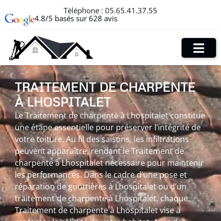
Téléphone :
05.65.41.37.55
4.8/5 basés sur 628 avis
TRAITEMENT DE CHARPENTE
À LHOSPITALET
Le Traitement de charpente à Lhospitalet constitue
une étape essentielle pour préserver l’intégrité de
votre toiture. Au fil des saisons, les infiltrations
peuvent apparaître, rendant le Traitement de
charpente à Lhospitalet nécessaire pour maintenir
les performances. Dans le cadre d’une pose et
réparation de gouttières à Lhospitalet ou d’un
traitement de charpente à Lhospitalet, chaque
Traitement de charpente à Lhospitalet vise à