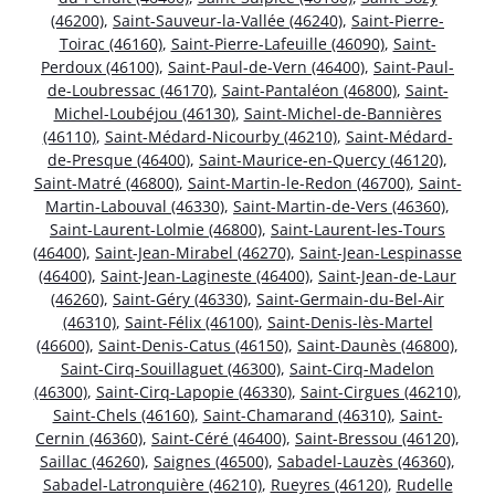
(46200)
,
Saint-Sauveur-la-Vallée (46240)
,
Saint-Pierre-
Toirac (46160)
,
Saint-Pierre-Lafeuille (46090)
,
Saint-
Perdoux (46100)
,
Saint-Paul-de-Vern (46400)
,
Saint-Paul-
de-Loubressac (46170)
,
Saint-Pantaléon (46800)
,
Saint-
Michel-Loubéjou (46130)
,
Saint-Michel-de-Bannières
(46110)
,
Saint-Médard-Nicourby (46210)
,
Saint-Médard-
de-Presque (46400)
,
Saint-Maurice-en-Quercy (46120)
,
Saint-Matré (46800)
,
Saint-Martin-le-Redon (46700)
,
Saint-
Martin-Labouval (46330)
,
Saint-Martin-de-Vers (46360)
,
Saint-Laurent-Lolmie (46800)
,
Saint-Laurent-les-Tours
(46400)
,
Saint-Jean-Mirabel (46270)
,
Saint-Jean-Lespinasse
(46400)
,
Saint-Jean-Lagineste (46400)
,
Saint-Jean-de-Laur
(46260)
,
Saint-Géry (46330)
,
Saint-Germain-du-Bel-Air
(46310)
,
Saint-Félix (46100)
,
Saint-Denis-lès-Martel
(46600)
,
Saint-Denis-Catus (46150)
,
Saint-Daunès (46800)
,
Saint-Cirq-Souillaguet (46300)
,
Saint-Cirq-Madelon
(46300)
,
Saint-Cirq-Lapopie (46330)
,
Saint-Cirgues (46210)
,
Saint-Chels (46160)
,
Saint-Chamarand (46310)
,
Saint-
Cernin (46360)
,
Saint-Céré (46400)
,
Saint-Bressou (46120)
,
Saillac (46260)
,
Saignes (46500)
,
Sabadel-Lauzès (46360)
,
Sabadel-Latronquière (46210)
,
Rueyres (46120)
,
Rudelle