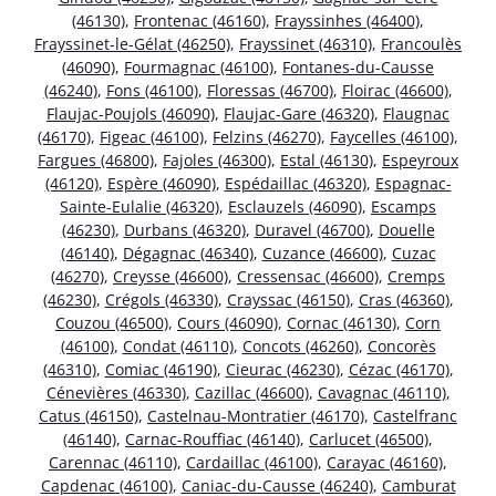
(46130)
,
Frontenac (46160)
,
Frayssinhes (46400)
,
Frayssinet-le-Gélat (46250)
,
Frayssinet (46310)
,
Francoulès
(46090)
,
Fourmagnac (46100)
,
Fontanes-du-Causse
(46240)
,
Fons (46100)
,
Floressas (46700)
,
Floirac (46600)
,
Flaujac-Poujols (46090)
,
Flaujac-Gare (46320)
,
Flaugnac
(46170)
,
Figeac (46100)
,
Felzins (46270)
,
Faycelles (46100)
,
Fargues (46800)
,
Fajoles (46300)
,
Estal (46130)
,
Espeyroux
(46120)
,
Espère (46090)
,
Espédaillac (46320)
,
Espagnac-
Sainte-Eulalie (46320)
,
Esclauzels (46090)
,
Escamps
(46230)
,
Durbans (46320)
,
Duravel (46700)
,
Douelle
(46140)
,
Dégagnac (46340)
,
Cuzance (46600)
,
Cuzac
(46270)
,
Creysse (46600)
,
Cressensac (46600)
,
Cremps
(46230)
,
Crégols (46330)
,
Crayssac (46150)
,
Cras (46360)
,
Couzou (46500)
,
Cours (46090)
,
Cornac (46130)
,
Corn
(46100)
,
Condat (46110)
,
Concots (46260)
,
Concorès
(46310)
,
Comiac (46190)
,
Cieurac (46230)
,
Cézac (46170)
,
Cénevières (46330)
,
Cazillac (46600)
,
Cavagnac (46110)
,
Catus (46150)
,
Castelnau-Montratier (46170)
,
Castelfranc
(46140)
,
Carnac-Rouffiac (46140)
,
Carlucet (46500)
,
Carennac (46110)
,
Cardaillac (46100)
,
Carayac (46160)
,
Capdenac (46100)
,
Caniac-du-Causse (46240)
,
Camburat