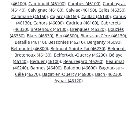
(46100)
,
Camboulit (46100)
,
Cambes (46100)
,
Cambayrac
(46140)
,
Calvignac (46160)
,
Calviac (46190)
,
Calès (46350)
,
Calamane (46150)
,
Cajarc (46160)
,
Caillac (46140)
,
Cahus
(46130)
,
Cahors (46000)
,
Cadrieu (46160)
,
Cabrerets
(46330)
,
Bretenoux (46130)
,
Brengues (46320)
,
Bouziès
(46330)
,
Blars (46330)
,
Bio (46500)
,
Biars-sur-Cère (46130)
,
Bétaille (46110)
,
Bessonies (46210)
,
Berganty (46090)
,
Belmontet (46800)
,
Belmont-Sainte-Foi (46230)
,
Belmont-
Bretenoux (46130)
,
Belfort-du-Quercy (46230)
,
Bélaye
(46140)
,
Béduer (46100)
,
Beauregard (46260)
,
Beaumat
(46240)
,
Bannes (46400)
,
Baladou (46600)
,
Bagnac-sur-
Célé (46270)
,
Bagat-en-Quercy (46800)
,
Bach (46230)
,
Aynac (46120)