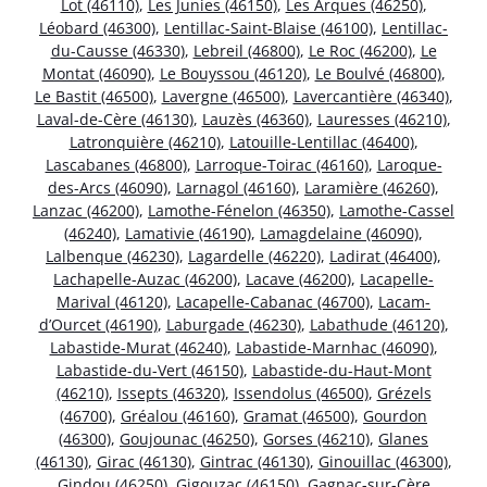
Lot (46110)
,
Les Junies (46150)
,
Les Arques (46250)
,
Léobard (46300)
,
Lentillac-Saint-Blaise (46100)
,
Lentillac-
du-Causse (46330)
,
Lebreil (46800)
,
Le Roc (46200)
,
Le
Montat (46090)
,
Le Bouyssou (46120)
,
Le Boulvé (46800)
,
Le Bastit (46500)
,
Lavergne (46500)
,
Lavercantière (46340)
,
Laval-de-Cère (46130)
,
Lauzès (46360)
,
Lauresses (46210)
,
Latronquière (46210)
,
Latouille-Lentillac (46400)
,
Lascabanes (46800)
,
Larroque-Toirac (46160)
,
Laroque-
des-Arcs (46090)
,
Larnagol (46160)
,
Laramière (46260)
,
Lanzac (46200)
,
Lamothe-Fénelon (46350)
,
Lamothe-Cassel
(46240)
,
Lamativie (46190)
,
Lamagdelaine (46090)
,
Lalbenque (46230)
,
Lagardelle (46220)
,
Ladirat (46400)
,
Lachapelle-Auzac (46200)
,
Lacave (46200)
,
Lacapelle-
Marival (46120)
,
Lacapelle-Cabanac (46700)
,
Lacam-
d’Ourcet (46190)
,
Laburgade (46230)
,
Labathude (46120)
,
Labastide-Murat (46240)
,
Labastide-Marnhac (46090)
,
Labastide-du-Vert (46150)
,
Labastide-du-Haut-Mont
(46210)
,
Issepts (46320)
,
Issendolus (46500)
,
Grézels
(46700)
,
Gréalou (46160)
,
Gramat (46500)
,
Gourdon
(46300)
,
Goujounac (46250)
,
Gorses (46210)
,
Glanes
(46130)
,
Girac (46130)
,
Gintrac (46130)
,
Ginouillac (46300)
,
Gindou (46250)
,
Gigouzac (46150)
,
Gagnac-sur-Cère