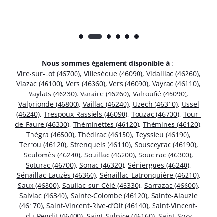
Nous sommes également disponible à
:
Vire-sur-Lot (46700)
,
Villesèque (46090)
,
Vidaillac (46260)
,
Viazac (46100)
,
Vers (46360)
,
Vers (46090)
,
Vayrac (46110)
,
Vaylats (46230)
,
Varaire (46260)
,
Valroufié (46090)
,
Valprionde (46800)
,
Vaillac (46240)
,
Uzech (46310)
,
Ussel
(46240)
,
Trespoux-Rassiels (46090)
,
Touzac (46700)
,
Tour-
de-Faure (46330)
,
Théminettes (46120)
,
Thémines (46120)
,
Thégra (46500)
,
Thédirac (46150)
,
Teyssieu (46190)
,
Terrou (46120)
,
Strenquels (46110)
,
Sousceyrac (46190)
,
Soulomès (46240)
,
Souillac (46200)
,
Soucirac (46300)
,
Soturac (46700)
,
Sonac (46320)
,
Séniergues (46240)
,
Sénaillac-Lauzès (46360)
,
Sénaillac-Latronquière (46210)
,
Saux (46800)
,
Sauliac-sur-Célé (46330)
,
Sarrazac (46600)
,
Salviac (46340)
,
Sainte-Colombe (46120)
,
Sainte-Alauzie
(46170)
,
Saint-Vincent-Rive-d’Olt (46140)
,
Saint-Vincent-
du-Pendit (46400)
,
Saint-Sulpice (46160)
,
Saint-Sozy