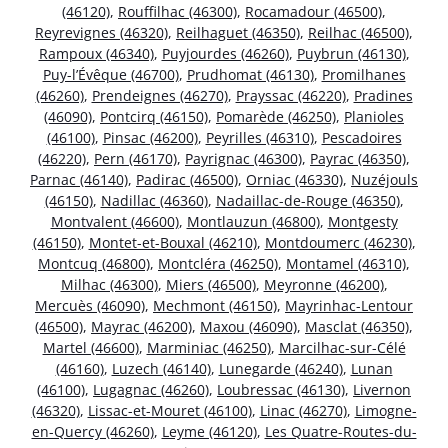
(46120)
,
Rouffilhac (46300)
,
Rocamadour (46500)
,
Reyrevignes (46320)
,
Reilhaguet (46350)
,
Reilhac (46500)
,
Rampoux (46340)
,
Puyjourdes (46260)
,
Puybrun (46130)
,
Puy-l’Évêque (46700)
,
Prudhomat (46130)
,
Promilhanes
(46260)
,
Prendeignes (46270)
,
Prayssac (46220)
,
Pradines
(46090)
,
Pontcirq (46150)
,
Pomarède (46250)
,
Planioles
(46100)
,
Pinsac (46200)
,
Peyrilles (46310)
,
Pescadoires
(46220)
,
Pern (46170)
,
Payrignac (46300)
,
Payrac (46350)
,
Parnac (46140)
,
Padirac (46500)
,
Orniac (46330)
,
Nuzéjouls
(46150)
,
Nadillac (46360)
,
Nadaillac-de-Rouge (46350)
,
Montvalent (46600)
,
Montlauzun (46800)
,
Montgesty
(46150)
,
Montet-et-Bouxal (46210)
,
Montdoumerc (46230)
,
Montcuq (46800)
,
Montcléra (46250)
,
Montamel (46310)
,
Milhac (46300)
,
Miers (46500)
,
Meyronne (46200)
,
Mercuès (46090)
,
Mechmont (46150)
,
Mayrinhac-Lentour
(46500)
,
Mayrac (46200)
,
Maxou (46090)
,
Masclat (46350)
,
Martel (46600)
,
Marminiac (46250)
,
Marcilhac-sur-Célé
(46160)
,
Luzech (46140)
,
Lunegarde (46240)
,
Lunan
(46100)
,
Lugagnac (46260)
,
Loubressac (46130)
,
Livernon
(46320)
,
Lissac-et-Mouret (46100)
,
Linac (46270)
,
Limogne-
en-Quercy (46260)
,
Leyme (46120)
,
Les Quatre-Routes-du-