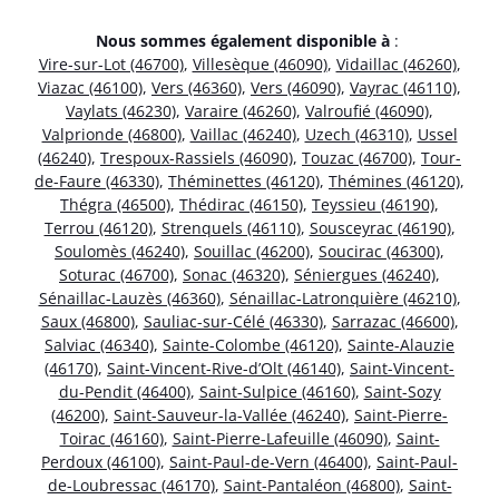
Nous sommes également disponible à
:
Vire-sur-Lot (46700)
,
Villesèque (46090)
,
Vidaillac (46260)
,
Viazac (46100)
,
Vers (46360)
,
Vers (46090)
,
Vayrac (46110)
,
Vaylats (46230)
,
Varaire (46260)
,
Valroufié (46090)
,
Valprionde (46800)
,
Vaillac (46240)
,
Uzech (46310)
,
Ussel
(46240)
,
Trespoux-Rassiels (46090)
,
Touzac (46700)
,
Tour-
de-Faure (46330)
,
Théminettes (46120)
,
Thémines (46120)
,
Thégra (46500)
,
Thédirac (46150)
,
Teyssieu (46190)
,
Terrou (46120)
,
Strenquels (46110)
,
Sousceyrac (46190)
,
Soulomès (46240)
,
Souillac (46200)
,
Soucirac (46300)
,
Soturac (46700)
,
Sonac (46320)
,
Séniergues (46240)
,
Sénaillac-Lauzès (46360)
,
Sénaillac-Latronquière (46210)
,
Saux (46800)
,
Sauliac-sur-Célé (46330)
,
Sarrazac (46600)
,
Salviac (46340)
,
Sainte-Colombe (46120)
,
Sainte-Alauzie
(46170)
,
Saint-Vincent-Rive-d’Olt (46140)
,
Saint-Vincent-
du-Pendit (46400)
,
Saint-Sulpice (46160)
,
Saint-Sozy
(46200)
,
Saint-Sauveur-la-Vallée (46240)
,
Saint-Pierre-
Toirac (46160)
,
Saint-Pierre-Lafeuille (46090)
,
Saint-
Perdoux (46100)
,
Saint-Paul-de-Vern (46400)
,
Saint-Paul-
de-Loubressac (46170)
,
Saint-Pantaléon (46800)
,
Saint-