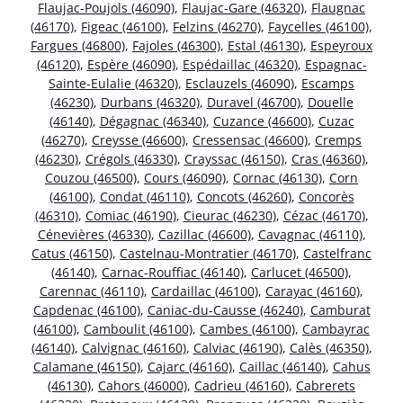
Flaujac-Poujols (46090)
,
Flaujac-Gare (46320)
,
Flaugnac
(46170)
,
Figeac (46100)
,
Felzins (46270)
,
Faycelles (46100)
,
Fargues (46800)
,
Fajoles (46300)
,
Estal (46130)
,
Espeyroux
(46120)
,
Espère (46090)
,
Espédaillac (46320)
,
Espagnac-
Sainte-Eulalie (46320)
,
Esclauzels (46090)
,
Escamps
(46230)
,
Durbans (46320)
,
Duravel (46700)
,
Douelle
(46140)
,
Dégagnac (46340)
,
Cuzance (46600)
,
Cuzac
(46270)
,
Creysse (46600)
,
Cressensac (46600)
,
Cremps
(46230)
,
Crégols (46330)
,
Crayssac (46150)
,
Cras (46360)
,
Couzou (46500)
,
Cours (46090)
,
Cornac (46130)
,
Corn
(46100)
,
Condat (46110)
,
Concots (46260)
,
Concorès
(46310)
,
Comiac (46190)
,
Cieurac (46230)
,
Cézac (46170)
,
Cénevières (46330)
,
Cazillac (46600)
,
Cavagnac (46110)
,
Catus (46150)
,
Castelnau-Montratier (46170)
,
Castelfranc
(46140)
,
Carnac-Rouffiac (46140)
,
Carlucet (46500)
,
Carennac (46110)
,
Cardaillac (46100)
,
Carayac (46160)
,
Capdenac (46100)
,
Caniac-du-Causse (46240)
,
Camburat
(46100)
,
Camboulit (46100)
,
Cambes (46100)
,
Cambayrac
(46140)
,
Calvignac (46160)
,
Calviac (46190)
,
Calès (46350)
,
Calamane (46150)
,
Cajarc (46160)
,
Caillac (46140)
,
Cahus
(46130)
,
Cahors (46000)
,
Cadrieu (46160)
,
Cabrerets