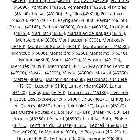
(46260)
,
Prendeignes (46270)
,
Prayssac (46220)
,
Pradines
(46090)
,
Pontcirq (46150)
,
Pomarède (46250)
,
Planioles
(46100)
,
Pinsac (46200)
,
Peyrilles (46310)
,
Pescadoires
(46220)
,
Pern (46170)
,
Payrignac (46300)
,
Payrac (46350)
,
Parnac (46140)
,
Padirac (46500)
,
Orniac (46330)
,
Nuzéjouls
(46150)
,
Nadillac (46360)
,
Nadaillac-de-Rouge (46350)
,
Montvalent (46600)
,
Montlauzun (46800)
,
Montgesty
(46150)
,
Montet-et-Bouxal (46210)
,
Montdoumerc (46230)
,
Montcuq (46800)
,
Montcléra (46250)
,
Montamel (46310)
,
Milhac (46300)
,
Miers (46500)
,
Meyronne (46200)
,
Mercuès (46090)
,
Mechmont (46150)
,
Mayrinhac-Lentour
(46500)
,
Mayrac (46200)
,
Maxou (46090)
,
Masclat (46350)
,
Martel (46600)
,
Marminiac (46250)
,
Marcilhac-sur-Célé
(46160)
,
Luzech (46140)
,
Lunegarde (46240)
,
Lunan
(46100)
,
Lugagnac (46260)
,
Loubressac (46130)
,
Livernon
(46320)
,
Lissac-et-Mouret (46100)
,
Linac (46270)
,
Limogne-
en-Quercy (46260)
,
Lhospitalet (46170)
,
Leyme (46120)
,
Les Quatre-Routes-du-Lot (46110)
,
Les Junies (46150)
,
Les
Arques (46250)
,
Léobard (46300)
,
Lentillac-Saint-Blaise
(46100)
,
Lentillac-du-Causse (46330)
,
Lebreil (46800)
,
Le
Roc (46200)
,
Le Montat (46090)
,
Le Bouyssou (46120)
,
Le
Boulvé (46800)
,
Le Bastit (46500)
,
Lavergne (46500)
,