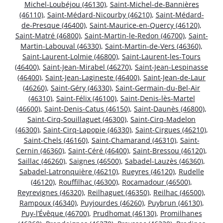
Michel-Loubéjou (46130)
,
Saint-Michel-de-Bannières
(46110)
,
Saint-Médard-Nicourby (46210)
,
Saint-Médard-
de-Presque (46400)
,
Saint-Maurice-en-Quercy (46120)
,
Saint-Matré (46800)
,
Saint-Martin-le-Redon (46700)
,
Saint-
Martin-Labouval (46330)
,
Saint-Martin-de-Vers (46360)
,
Saint-Laurent-Lolmie (46800)
,
Saint-Laurent-les-Tours
(46400)
,
Saint-Jean-Mirabel (46270)
,
Saint-Jean-Lespinasse
(46400)
,
Saint-Jean-Lagineste (46400)
,
Saint-Jean-de-Laur
(46260)
,
Saint-Géry (46330)
,
Saint-Germain-du-Bel-Air
(46310)
,
Saint-Félix (46100)
,
Saint-Denis-lès-Martel
(46600)
,
Saint-Denis-Catus (46150)
,
Saint-Daunès (46800)
,
Saint-Cirq-Souillaguet (46300)
,
Saint-Cirq-Madelon
(46300)
,
Saint-Cirq-Lapopie (46330)
,
Saint-Cirgues (46210)
,
Saint-Chels (46160)
,
Saint-Chamarand (46310)
,
Saint-
Cernin (46360)
,
Saint-Céré (46400)
,
Saint-Bressou (46120)
,
Saillac (46260)
,
Saignes (46500)
,
Sabadel-Lauzès (46360)
,
Sabadel-Latronquière (46210)
,
Rueyres (46120)
,
Rudelle
(46120)
,
Rouffilhac (46300)
,
Rocamadour (46500)
,
Reyrevignes (46320)
,
Reilhaguet (46350)
,
Reilhac (46500)
,
Rampoux (46340)
,
Puyjourdes (46260)
,
Puybrun (46130)
,
Puy-l’Évêque (46700)
,
Prudhomat (46130)
,
Promilhanes