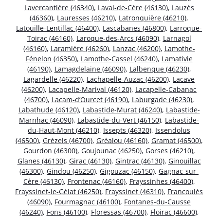
Lavercantière (46340)
,
Laval-de-Cère (46130)
,
Lauzès
(46360)
,
Lauresses (46210)
,
Latronquière (46210)
,
Latouille-Lentillac (46400)
,
Lascabanes (46800)
,
Larroque-
Toirac (46160)
,
Laroque-des-Arcs (46090)
,
Larnagol
(46160)
,
Laramière (46260)
,
Lanzac (46200)
,
Lamothe-
Fénelon (46350)
,
Lamothe-Cassel (46240)
,
Lamativie
(46190)
,
Lamagdelaine (46090)
,
Lalbenque (46230)
,
Lagardelle (46220)
,
Lachapelle-Auzac (46200)
,
Lacave
(46200)
,
Lacapelle-Marival (46120)
,
Lacapelle-Cabanac
(46700)
,
Lacam-d’Ourcet (46190)
,
Laburgade (46230)
,
Labathude (46120)
,
Labastide-Murat (46240)
,
Labastide-
Marnhac (46090)
,
Labastide-du-Vert (46150)
,
Labastide-
du-Haut-Mont (46210)
,
Issepts (46320)
,
Issendolus
(46500)
,
Grézels (46700)
,
Gréalou (46160)
,
Gramat (46500)
,
Gourdon (46300)
,
Goujounac (46250)
,
Gorses (46210)
,
Glanes (46130)
,
Girac (46130)
,
Gintrac (46130)
,
Ginouillac
(46300)
,
Gindou (46250)
,
Gigouzac (46150)
,
Gagnac-sur-
Cère (46130)
,
Frontenac (46160)
,
Frayssinhes (46400)
,
Frayssinet-le-Gélat (46250)
,
Frayssinet (46310)
,
Francoulès
(46090)
,
Fourmagnac (46100)
,
Fontanes-du-Causse
(46240)
,
Fons (46100)
,
Floressas (46700)
,
Floirac (46600)
,