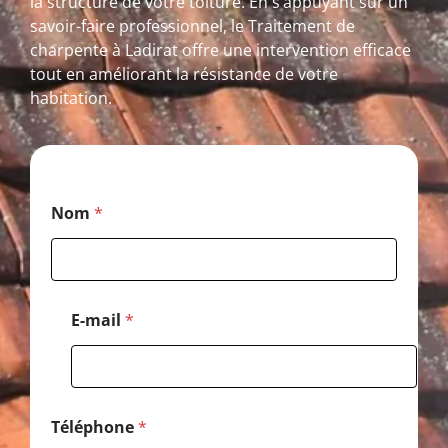
la structure de votre toiture. En s’appuyant sur un
savoir-faire professionnel, le Traitement de
charpente à Ladirat offre une intervention efficace
tout en améliorant la résistance de votre
habitation.
*
Nom
*
*
*
E-mail
*
Téléphone
*