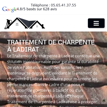
Téléphone :
05.65.41.37.55
4.8/5 basés sur 628 avis
TRAITEMENT DE CHARPENTE
À LADIRAT
Le Traitement de charpente à Ladirat constitue une
solution incontournable pour garantir la durabilité
de votre habitation. Au fil des saisons, les
matériaux se dégradent, rendant le Traitement de
charpente à Ladirat nécessaire pour maintenir les
performances. Dans le cadre d’une pose et
réparation de gouttières à Ladirat ou d’un
traitement de charpente à Ladirat, chaque
Traitement de charpente à Ladirat vise à protéger