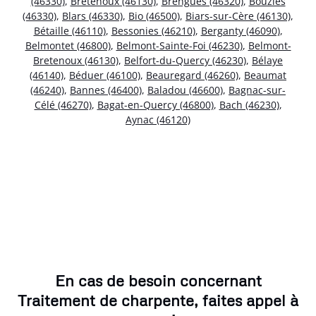
(46330)
,
Bretenoux (46130)
,
Brengues (46320)
,
Bouziès
(46330)
,
Blars (46330)
,
Bio (46500)
,
Biars-sur-Cère (46130)
,
Bétaille (46110)
,
Bessonies (46210)
,
Berganty (46090)
,
Belmontet (46800)
,
Belmont-Sainte-Foi (46230)
,
Belmont-
Bretenoux (46130)
,
Belfort-du-Quercy (46230)
,
Bélaye
(46140)
,
Béduer (46100)
,
Beauregard (46260)
,
Beaumat
(46240)
,
Bannes (46400)
,
Baladou (46600)
,
Bagnac-sur-
Célé (46270)
,
Bagat-en-Quercy (46800)
,
Bach (46230)
,
Aynac (46120)
En cas de besoin concernant
Traitement de charpente, faites appel à