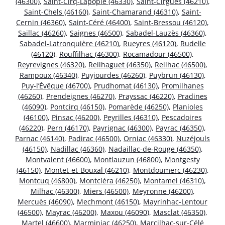
(46300)
,
Saint-Cirq-Lapopie (46330)
,
Saint-Cirgues (46210)
,
Saint-Chels (46160)
,
Saint-Chamarand (46310)
,
Saint-
Cernin (46360)
,
Saint-Céré (46400)
,
Saint-Bressou (46120)
,
Saillac (46260)
,
Saignes (46500)
,
Sabadel-Lauzès (46360)
,
Sabadel-Latronquière (46210)
,
Rueyres (46120)
,
Rudelle
(46120)
,
Rouffilhac (46300)
,
Rocamadour (46500)
,
Reyrevignes (46320)
,
Reilhaguet (46350)
,
Reilhac (46500)
,
Rampoux (46340)
,
Puyjourdes (46260)
,
Puybrun (46130)
,
Puy-l’Évêque (46700)
,
Prudhomat (46130)
,
Promilhanes
(46260)
,
Prendeignes (46270)
,
Prayssac (46220)
,
Pradines
(46090)
,
Pontcirq (46150)
,
Pomarède (46250)
,
Planioles
(46100)
,
Pinsac (46200)
,
Peyrilles (46310)
,
Pescadoires
(46220)
,
Pern (46170)
,
Payrignac (46300)
,
Payrac (46350)
,
Parnac (46140)
,
Padirac (46500)
,
Orniac (46330)
,
Nuzéjouls
(46150)
,
Nadillac (46360)
,
Nadaillac-de-Rouge (46350)
,
Montvalent (46600)
,
Montlauzun (46800)
,
Montgesty
(46150)
,
Montet-et-Bouxal (46210)
,
Montdoumerc (46230)
,
Montcuq (46800)
,
Montcléra (46250)
,
Montamel (46310)
,
Milhac (46300)
,
Miers (46500)
,
Meyronne (46200)
,
Mercuès (46090)
,
Mechmont (46150)
,
Mayrinhac-Lentour
(46500)
,
Mayrac (46200)
,
Maxou (46090)
,
Masclat (46350)
,
Martel (46600)
,
Marminiac (46250)
,
Marcilhac-sur-Célé