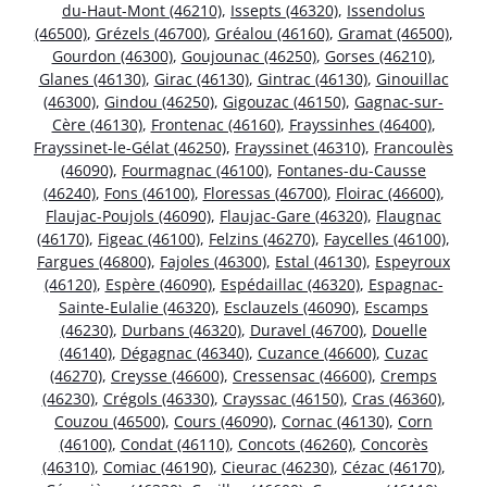
du-Haut-Mont (46210)
,
Issepts (46320)
,
Issendolus
(46500)
,
Grézels (46700)
,
Gréalou (46160)
,
Gramat (46500)
,
Gourdon (46300)
,
Goujounac (46250)
,
Gorses (46210)
,
Glanes (46130)
,
Girac (46130)
,
Gintrac (46130)
,
Ginouillac
(46300)
,
Gindou (46250)
,
Gigouzac (46150)
,
Gagnac-sur-
Cère (46130)
,
Frontenac (46160)
,
Frayssinhes (46400)
,
Frayssinet-le-Gélat (46250)
,
Frayssinet (46310)
,
Francoulès
(46090)
,
Fourmagnac (46100)
,
Fontanes-du-Causse
(46240)
,
Fons (46100)
,
Floressas (46700)
,
Floirac (46600)
,
Flaujac-Poujols (46090)
,
Flaujac-Gare (46320)
,
Flaugnac
(46170)
,
Figeac (46100)
,
Felzins (46270)
,
Faycelles (46100)
,
Fargues (46800)
,
Fajoles (46300)
,
Estal (46130)
,
Espeyroux
(46120)
,
Espère (46090)
,
Espédaillac (46320)
,
Espagnac-
Sainte-Eulalie (46320)
,
Esclauzels (46090)
,
Escamps
(46230)
,
Durbans (46320)
,
Duravel (46700)
,
Douelle
(46140)
,
Dégagnac (46340)
,
Cuzance (46600)
,
Cuzac
(46270)
,
Creysse (46600)
,
Cressensac (46600)
,
Cremps
(46230)
,
Crégols (46330)
,
Crayssac (46150)
,
Cras (46360)
,
Couzou (46500)
,
Cours (46090)
,
Cornac (46130)
,
Corn
(46100)
,
Condat (46110)
,
Concots (46260)
,
Concorès
(46310)
,
Comiac (46190)
,
Cieurac (46230)
,
Cézac (46170)
,