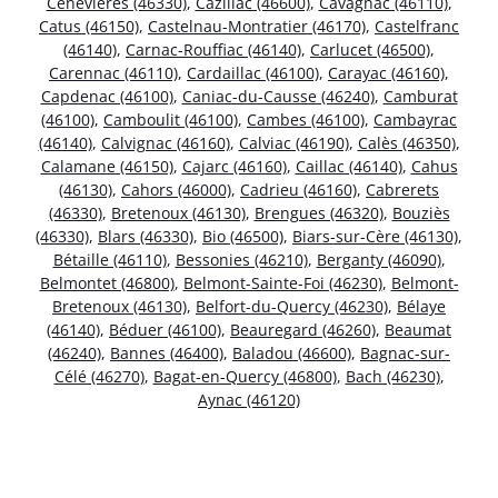
Cénevières (46330)
,
Cazillac (46600)
,
Cavagnac (46110)
,
Catus (46150)
,
Castelnau-Montratier (46170)
,
Castelfranc
(46140)
,
Carnac-Rouffiac (46140)
,
Carlucet (46500)
,
Carennac (46110)
,
Cardaillac (46100)
,
Carayac (46160)
,
Capdenac (46100)
,
Caniac-du-Causse (46240)
,
Camburat
(46100)
,
Camboulit (46100)
,
Cambes (46100)
,
Cambayrac
(46140)
,
Calvignac (46160)
,
Calviac (46190)
,
Calès (46350)
,
Calamane (46150)
,
Cajarc (46160)
,
Caillac (46140)
,
Cahus
(46130)
,
Cahors (46000)
,
Cadrieu (46160)
,
Cabrerets
(46330)
,
Bretenoux (46130)
,
Brengues (46320)
,
Bouziès
(46330)
,
Blars (46330)
,
Bio (46500)
,
Biars-sur-Cère (46130)
,
Bétaille (46110)
,
Bessonies (46210)
,
Berganty (46090)
,
Belmontet (46800)
,
Belmont-Sainte-Foi (46230)
,
Belmont-
Bretenoux (46130)
,
Belfort-du-Quercy (46230)
,
Bélaye
(46140)
,
Béduer (46100)
,
Beauregard (46260)
,
Beaumat
(46240)
,
Bannes (46400)
,
Baladou (46600)
,
Bagnac-sur-
Célé (46270)
,
Bagat-en-Quercy (46800)
,
Bach (46230)
,
Aynac (46120)