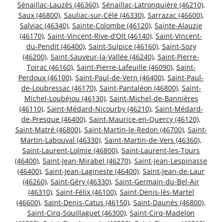
Sénaillac-Lauzès (46360)
,
Sénaillac-Latronquière (46210)
,
Saux (46800)
,
Sauliac-sur-Célé (46330)
,
Sarrazac (46600)
,
Salviac (46340)
,
Sainte-Colombe (46120)
,
Sainte-Alauzie
(46170)
,
Saint-Vincent-Rive-d’Olt (46140)
,
Saint-Vincent-
du-Pendit (46400)
,
Saint-Sulpice (46160)
,
Saint-Sozy
(46200)
,
Saint-Sauveur-la-Vallée (46240)
,
Saint-Pierre-
Toirac (46160)
,
Saint-Pierre-Lafeuille (46090)
,
Saint-
Perdoux (46100)
,
Saint-Paul-de-Vern (46400)
,
Saint-Paul-
de-Loubressac (46170)
,
Saint-Pantaléon (46800)
,
Saint-
Michel-Loubéjou (46130)
,
Saint-Michel-de-Bannières
(46110)
,
Saint-Médard-Nicourby (46210)
,
Saint-Médard-
de-Presque (46400)
,
Saint-Maurice-en-Quercy (46120)
,
Saint-Matré (46800)
,
Saint-Martin-le-Redon (46700)
,
Saint-
Martin-Labouval (46330)
,
Saint-Martin-de-Vers (46360)
,
Saint-Laurent-Lolmie (46800)
,
Saint-Laurent-les-Tours
(46400)
,
Saint-Jean-Mirabel (46270)
,
Saint-Jean-Lespinasse
(46400)
,
Saint-Jean-Lagineste (46400)
,
Saint-Jean-de-Laur
(46260)
,
Saint-Géry (46330)
,
Saint-Germain-du-Bel-Air
(46310)
,
Saint-Félix (46100)
,
Saint-Denis-lès-Martel
(46600)
,
Saint-Denis-Catus (46150)
,
Saint-Daunès (46800)
,
Saint-Cirq-Souillaguet (46300)
,
Saint-Cirq-Madelon