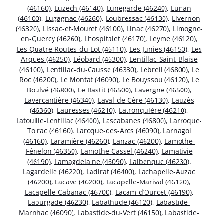
(46160)
,
Luzech (46140)
,
Lunegarde (46240)
,
Lunan
(46100)
,
Lugagnac (46260)
,
Loubressac (46130)
,
Livernon
(46320)
,
Lissac-et-Mouret (46100)
,
Linac (46270)
,
Limogne-
en-Quercy (46260)
,
Lhospitalet (46170)
,
Leyme (46120)
,
Les Quatre-Routes-du-Lot (46110)
,
Les Junies (46150)
,
Les
Arques (46250)
,
Léobard (46300)
,
Lentillac-Saint-Blaise
(46100)
,
Lentillac-du-Causse (46330)
,
Lebreil (46800)
,
Le
Roc (46200)
,
Le Montat (46090)
,
Le Bouyssou (46120)
,
Le
Boulvé (46800)
,
Le Bastit (46500)
,
Lavergne (46500)
,
Lavercantière (46340)
,
Laval-de-Cère (46130)
,
Lauzès
(46360)
,
Lauresses (46210)
,
Latronquière (46210)
,
Latouille-Lentillac (46400)
,
Lascabanes (46800)
,
Larroque-
Toirac (46160)
,
Laroque-des-Arcs (46090)
,
Larnagol
(46160)
,
Laramière (46260)
,
Lanzac (46200)
,
Lamothe-
Fénelon (46350)
,
Lamothe-Cassel (46240)
,
Lamativie
(46190)
,
Lamagdelaine (46090)
,
Lalbenque (46230)
,
Lagardelle (46220)
,
Ladirat (46400)
,
Lachapelle-Auzac
(46200)
,
Lacave (46200)
,
Lacapelle-Marival (46120)
,
Lacapelle-Cabanac (46700)
,
Lacam-d’Ourcet (46190)
,
Laburgade (46230)
,
Labathude (46120)
,
Labastide-
Marnhac (46090)
,
Labastide-du-Vert (46150)
,
Labastide-