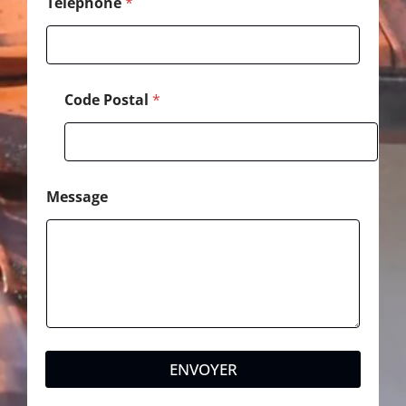
d
Téléphone
*
e
Code Postal
*
Message
ENVOYER