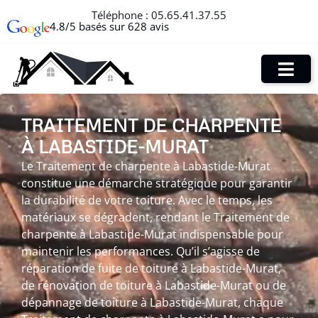
Téléphone :
05.65.41.37.55
4.8/5 basés sur 628 avis
TRAITEMENT DE CHARPENTE
À LABASTIDE-MURAT
Le Traitement de charpente à Labastide-Murat
constitue une démarche stratégique pour garantir
la durabilité de votre toiture. Avec le temps, les
matériaux se dégradent, rendant le Traitement de
charpente à Labastide-Murat indispensable pour
maintenir les performances. Qu’il s’agisse de
réparation de fuite de toiture à Labastide-Murat,
de rénovation de toiture à Labastide-Murat ou de
dépannage de toiture à Labastide-Murat, chaque