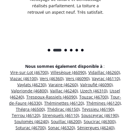
réalisés parfaitement. La toiture a
t
rès
retrouvé un aspect neuf. Très satisfait.
dur
Nous sommes également disponible à
:
Vire-sur-Lot (46700)
,
Villesèque (46090)
,
Vidaillac (46260)
,
Viazac (46100)
,
Vers (46360)
,
Vers (46090)
,
Vayrac (46110)
,
Vaylats (46230)
,
Varaire (46260)
,
Valroufié (46090)
,
Valprionde (46800)
,
Vaillac (46240)
,
Uzech (46310)
,
Ussel
(46240)
,
Trespoux-Rassiels (46090)
,
Touzac (46700)
,
Tour-
de-Faure (46330)
,
Théminettes (46120)
,
Thémines (46120)
,
Thégra (46500)
,
Thédirac (46150)
,
Teyssieu (46190)
,
Terrou (46120)
,
Strenquels (46110)
,
Sousceyrac (46190)
,
Soulomès (46240)
,
Souillac (46200)
,
Soucirac (46300)
,
Soturac (46700)
,
Sonac (46320)
,
Séniergues (46240)
,