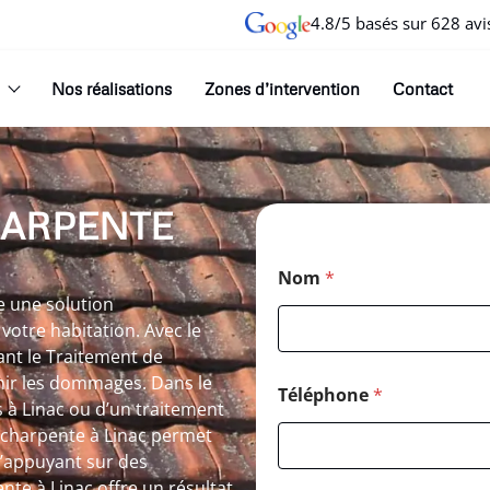
4.8/5 basés sur 628 avi
Nos réalisations
Zones d’intervention
Contact
HARPENTE
Nom
*
e une solution
votre habitation. Avec le
ant le Traitement de
nir les dommages. Dans le
Téléphone
*
 à Linac ou d’un traitement
 charpente à Linac permet
 s’appuyant sur des
te à Linac offre un résultat