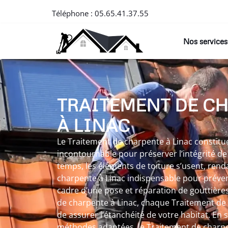
Téléphone :
05.65.41.37.55
Nos services
TRAITEMENT DE C
À LINAC
Le Traitement de charpente à Linac constitu
incontournable pour préserver l’intégrité de 
temps, les éléments de toiture s’usent, rend
charpente à Linac indispensable pour préve
cadre d’une pose et réparation de gouttières
de charpente à Linac, chaque Traitement de
de assurer l’étanchéité de votre habitat. En
méthodes adaptées, le Traitement de charpen