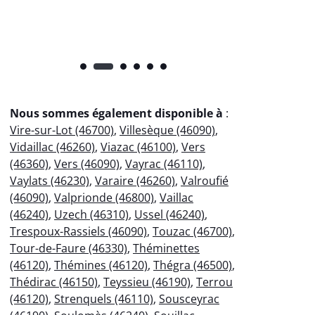
Nous sommes également disponible à
:
Vire-sur-Lot (46700)
,
Villesèque (46090)
,
Vidaillac (46260)
,
Viazac (46100)
,
Vers
(46360)
,
Vers (46090)
,
Vayrac (46110)
,
Vaylats (46230)
,
Varaire (46260)
,
Valroufié
(46090)
,
Valprionde (46800)
,
Vaillac
(46240)
,
Uzech (46310)
,
Ussel (46240)
,
Trespoux-Rassiels (46090)
,
Touzac (46700)
,
Tour-de-Faure (46330)
,
Théminettes
(46120)
,
Thémines (46120)
,
Thégra (46500)
,
Thédirac (46150)
,
Teyssieu (46190)
,
Terrou
(46120)
,
Strenquels (46110)
,
Sousceyrac