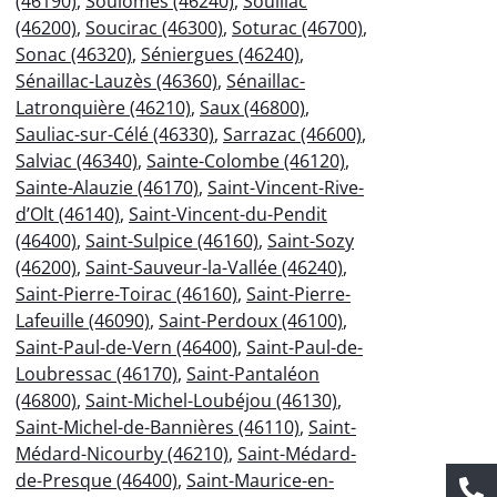
(46190)
,
Soulomès (46240)
,
Souillac
(46200)
,
Soucirac (46300)
,
Soturac (46700)
,
Sonac (46320)
,
Séniergues (46240)
,
Sénaillac-Lauzès (46360)
,
Sénaillac-
Latronquière (46210)
,
Saux (46800)
,
Sauliac-sur-Célé (46330)
,
Sarrazac (46600)
,
Salviac (46340)
,
Sainte-Colombe (46120)
,
Sainte-Alauzie (46170)
,
Saint-Vincent-Rive-
d’Olt (46140)
,
Saint-Vincent-du-Pendit
(46400)
,
Saint-Sulpice (46160)
,
Saint-Sozy
(46200)
,
Saint-Sauveur-la-Vallée (46240)
,
Saint-Pierre-Toirac (46160)
,
Saint-Pierre-
Lafeuille (46090)
,
Saint-Perdoux (46100)
,
Saint-Paul-de-Vern (46400)
,
Saint-Paul-de-
Loubressac (46170)
,
Saint-Pantaléon
(46800)
,
Saint-Michel-Loubéjou (46130)
,
Saint-Michel-de-Bannières (46110)
,
Saint-
Médard-Nicourby (46210)
,
Saint-Médard-
de-Presque (46400)
,
Saint-Maurice-en-