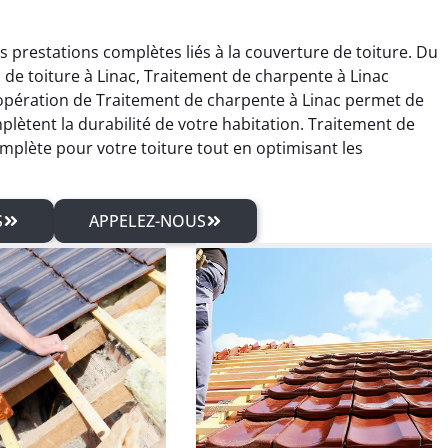
 prestations complètes liés à la couverture de toiture. Du
 de toiture à Linac, Traitement de charpente à Linac
pération de Traitement de charpente à Linac permet de
mplètent la durabilité de votre habitation. Traitement de
omplète pour votre toiture tout en optimisant les
S
APPELEZ-NOUS
rien Rolland
Sébastien Arnaud
04 mars 2026
21 juin 2025
isfait du traitement
Intervention rapide pour une
pente et des travaux
réparation de fuite de
erie. Travail sérieux
toiture. Problème réglé
un excellent rendu
immédiatement. Très bon
final.
travail.