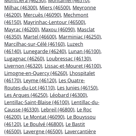
Montcléra (46250)
,
Montamel (46310)
,
Milhac (46300)
,
Miers (46500)
,
Meyronne
(46200)
,
Mercuès (46090)
,
Mechmont
(46150)
,
Mayrinhac-Lentour (46500)
,
Mayrac (46200)
,
Maxou (46090)
,
Masclat
(46350)
,
Martel (46600)
,
Marminiac (46250)
,
Marcilhac-sur-Célé (46160)
,
Luzech
(46140)
,
Lunegarde (46240)
,
Lunan (46100)
,
Lugagnac (46260)
,
Loubressac (46130)
,
Livernon (46320)
,
Lissac-et-Mouret (46100)
,
Limogne-en-Quercy (46260)
,
Lhospitalet
(46170)
,
Leyme (46120)
,
Les Quatre-
Routes-du-Lot (46110)
,
Les Junies (46150)
,
Les Arques (46250)
,
Léobard (46300)
,
Lentillac-Saint-Blaise (46100)
,
Lentillac-du-
Causse (46330)
,
Lebreil (46800)
,
Le Roc
(46200)
,
Le Montat (46090)
,
Le Bouyssou
(46120)
,
Le Boulvé (46800)
,
Le Bastit
(46500)
,
Lavergne (46500)
,
Lavercantière