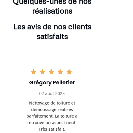
Quelques-unes de nos
réalisations
Les avis de nos clients
satisfaits
Grégory Pelletier
Hugo
02 août 2025
16 se
Nettoyage de toiture et
Très bon 
démoussage réalisés
rénovation d
parfaitement. La toiture a
sérieux et 
retrouvé un aspect neuf.
Je recomma
Très satisfait.