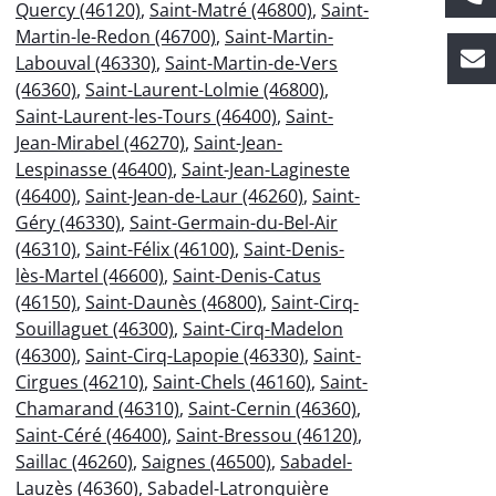
Quercy (46120)
,
Saint-Matré (46800)
,
Saint-
Martin-le-Redon (46700)
,
Saint-Martin-
Labouval (46330)
,
Saint-Martin-de-Vers
(46360)
,
Saint-Laurent-Lolmie (46800)
,
Saint-Laurent-les-Tours (46400)
,
Saint-
Jean-Mirabel (46270)
,
Saint-Jean-
Lespinasse (46400)
,
Saint-Jean-Lagineste
(46400)
,
Saint-Jean-de-Laur (46260)
,
Saint-
Géry (46330)
,
Saint-Germain-du-Bel-Air
(46310)
,
Saint-Félix (46100)
,
Saint-Denis-
lès-Martel (46600)
,
Saint-Denis-Catus
(46150)
,
Saint-Daunès (46800)
,
Saint-Cirq-
Souillaguet (46300)
,
Saint-Cirq-Madelon
(46300)
,
Saint-Cirq-Lapopie (46330)
,
Saint-
Cirgues (46210)
,
Saint-Chels (46160)
,
Saint-
Chamarand (46310)
,
Saint-Cernin (46360)
,
Saint-Céré (46400)
,
Saint-Bressou (46120)
,
Saillac (46260)
,
Saignes (46500)
,
Sabadel-
Lauzès (46360)
,
Sabadel-Latronquière