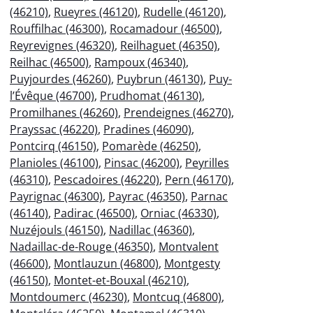
(46210)
,
Rueyres (46120)
,
Rudelle (46120)
,
Rouffilhac (46300)
,
Rocamadour (46500)
,
Reyrevignes (46320)
,
Reilhaguet (46350)
,
Reilhac (46500)
,
Rampoux (46340)
,
Puyjourdes (46260)
,
Puybrun (46130)
,
Puy-
l’Évêque (46700)
,
Prudhomat (46130)
,
Promilhanes (46260)
,
Prendeignes (46270)
,
Prayssac (46220)
,
Pradines (46090)
,
Pontcirq (46150)
,
Pomarède (46250)
,
Planioles (46100)
,
Pinsac (46200)
,
Peyrilles
(46310)
,
Pescadoires (46220)
,
Pern (46170)
,
Payrignac (46300)
,
Payrac (46350)
,
Parnac
(46140)
,
Padirac (46500)
,
Orniac (46330)
,
Nuzéjouls (46150)
,
Nadillac (46360)
,
Nadaillac-de-Rouge (46350)
,
Montvalent
(46600)
,
Montlauzun (46800)
,
Montgesty
(46150)
,
Montet-et-Bouxal (46210)
,
Montdoumerc (46230)
,
Montcuq (46800)
,