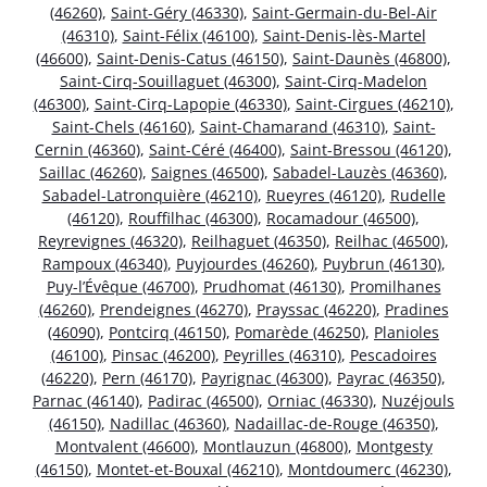
(46260)
,
Saint-Géry (46330)
,
Saint-Germain-du-Bel-Air
(46310)
,
Saint-Félix (46100)
,
Saint-Denis-lès-Martel
(46600)
,
Saint-Denis-Catus (46150)
,
Saint-Daunès (46800)
,
Saint-Cirq-Souillaguet (46300)
,
Saint-Cirq-Madelon
(46300)
,
Saint-Cirq-Lapopie (46330)
,
Saint-Cirgues (46210)
,
Saint-Chels (46160)
,
Saint-Chamarand (46310)
,
Saint-
Cernin (46360)
,
Saint-Céré (46400)
,
Saint-Bressou (46120)
,
Saillac (46260)
,
Saignes (46500)
,
Sabadel-Lauzès (46360)
,
Sabadel-Latronquière (46210)
,
Rueyres (46120)
,
Rudelle
(46120)
,
Rouffilhac (46300)
,
Rocamadour (46500)
,
Reyrevignes (46320)
,
Reilhaguet (46350)
,
Reilhac (46500)
,
Rampoux (46340)
,
Puyjourdes (46260)
,
Puybrun (46130)
,
Puy-l’Évêque (46700)
,
Prudhomat (46130)
,
Promilhanes
(46260)
,
Prendeignes (46270)
,
Prayssac (46220)
,
Pradines
(46090)
,
Pontcirq (46150)
,
Pomarède (46250)
,
Planioles
(46100)
,
Pinsac (46200)
,
Peyrilles (46310)
,
Pescadoires
(46220)
,
Pern (46170)
,
Payrignac (46300)
,
Payrac (46350)
,
Parnac (46140)
,
Padirac (46500)
,
Orniac (46330)
,
Nuzéjouls
(46150)
,
Nadillac (46360)
,
Nadaillac-de-Rouge (46350)
,
Montvalent (46600)
,
Montlauzun (46800)
,
Montgesty
(46150)
,
Montet-et-Bouxal (46210)
,
Montdoumerc (46230)
,