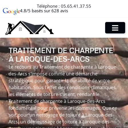
Téléphone :
05.65.41.37.55
4.8/5 basés sur 628 avis
TRAITEMENT DE CHARPENTE
À LAROQUE-DES-ARCS
Le recours au Traitement de charpente à Laroque-
des-Arcs s’impose comme une démarche
stratégique pour garantir la durabilité de votre
habitation. Sous l’effet des conditions climatiques,
les éléments de toiture s’usent, rendant le
Traitement de charpente à Laroque-des-Arcs
fondamental pour prévenir les dommages. Que ce
soit pour un nettoyage de toiture à Laroque-des-
Arcs, un démoussage de toiture à Laroque-des-