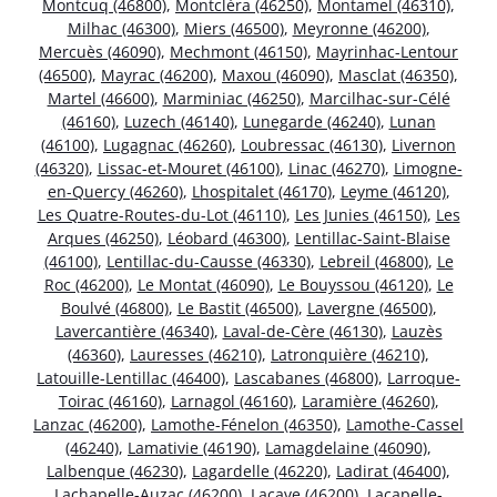
Montcuq (46800)
,
Montcléra (46250)
,
Montamel (46310)
,
Milhac (46300)
,
Miers (46500)
,
Meyronne (46200)
,
Mercuès (46090)
,
Mechmont (46150)
,
Mayrinhac-Lentour
(46500)
,
Mayrac (46200)
,
Maxou (46090)
,
Masclat (46350)
,
Martel (46600)
,
Marminiac (46250)
,
Marcilhac-sur-Célé
(46160)
,
Luzech (46140)
,
Lunegarde (46240)
,
Lunan
(46100)
,
Lugagnac (46260)
,
Loubressac (46130)
,
Livernon
(46320)
,
Lissac-et-Mouret (46100)
,
Linac (46270)
,
Limogne-
en-Quercy (46260)
,
Lhospitalet (46170)
,
Leyme (46120)
,
Les Quatre-Routes-du-Lot (46110)
,
Les Junies (46150)
,
Les
Arques (46250)
,
Léobard (46300)
,
Lentillac-Saint-Blaise
(46100)
,
Lentillac-du-Causse (46330)
,
Lebreil (46800)
,
Le
Roc (46200)
,
Le Montat (46090)
,
Le Bouyssou (46120)
,
Le
Boulvé (46800)
,
Le Bastit (46500)
,
Lavergne (46500)
,
Lavercantière (46340)
,
Laval-de-Cère (46130)
,
Lauzès
(46360)
,
Lauresses (46210)
,
Latronquière (46210)
,
Latouille-Lentillac (46400)
,
Lascabanes (46800)
,
Larroque-
Toirac (46160)
,
Larnagol (46160)
,
Laramière (46260)
,
Lanzac (46200)
,
Lamothe-Fénelon (46350)
,
Lamothe-Cassel
(46240)
,
Lamativie (46190)
,
Lamagdelaine (46090)
,
Lalbenque (46230)
,
Lagardelle (46220)
,
Ladirat (46400)
,
Lachapelle-Auzac (46200)
,
Lacave (46200)
,
Lacapelle-