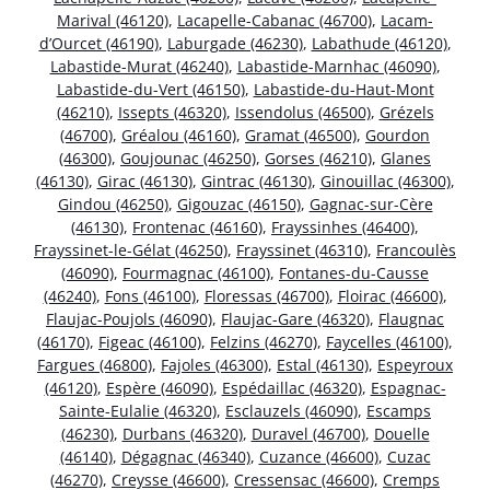
Marival (46120)
,
Lacapelle-Cabanac (46700)
,
Lacam-
d’Ourcet (46190)
,
Laburgade (46230)
,
Labathude (46120)
,
Labastide-Murat (46240)
,
Labastide-Marnhac (46090)
,
Labastide-du-Vert (46150)
,
Labastide-du-Haut-Mont
(46210)
,
Issepts (46320)
,
Issendolus (46500)
,
Grézels
(46700)
,
Gréalou (46160)
,
Gramat (46500)
,
Gourdon
(46300)
,
Goujounac (46250)
,
Gorses (46210)
,
Glanes
(46130)
,
Girac (46130)
,
Gintrac (46130)
,
Ginouillac (46300)
,
Gindou (46250)
,
Gigouzac (46150)
,
Gagnac-sur-Cère
(46130)
,
Frontenac (46160)
,
Frayssinhes (46400)
,
Frayssinet-le-Gélat (46250)
,
Frayssinet (46310)
,
Francoulès
(46090)
,
Fourmagnac (46100)
,
Fontanes-du-Causse
(46240)
,
Fons (46100)
,
Floressas (46700)
,
Floirac (46600)
,
Flaujac-Poujols (46090)
,
Flaujac-Gare (46320)
,
Flaugnac
(46170)
,
Figeac (46100)
,
Felzins (46270)
,
Faycelles (46100)
,
Fargues (46800)
,
Fajoles (46300)
,
Estal (46130)
,
Espeyroux
(46120)
,
Espère (46090)
,
Espédaillac (46320)
,
Espagnac-
Sainte-Eulalie (46320)
,
Esclauzels (46090)
,
Escamps
(46230)
,
Durbans (46320)
,
Duravel (46700)
,
Douelle
(46140)
,
Dégagnac (46340)
,
Cuzance (46600)
,
Cuzac
(46270)
,
Creysse (46600)
,
Cressensac (46600)
,
Cremps