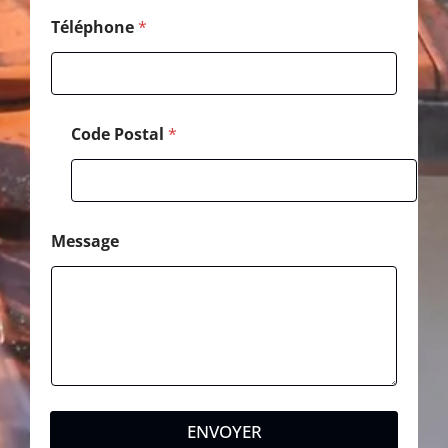
a
l
Téléphone
*
Code Postal
*
Message
ENVOYER