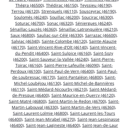
Thégra (46500)
,
Thédirac (46150)
,
Teyssieu (46190)
,
Terrou (46120)
,
Strenquels (46110)
,
Sousceyrac (46190)
,
Soulomès (46240)
,
Souillac (46200)
,
Soucirac (46300)
,
Soturac (46700)
,
Sonac (46320)
,
Séniergues (46240)
,
Sénaillac-Lauzès (46360)
,
Sénaillac-Latronquière (46210)
,
Saux (46800)
,
Sauliac-sur-Célé (46330)
,
Sarrazac (46600)
,
Salviac (46340)
,
Sainte-Colombe (46120)
,
Sainte-Alauzie
(46170)
,
Saint-Vincent-Rive-d’Olt (46140)
,
Saint-Vincent-
du-Pendit (46400)
,
Saint-Sulpice (46160)
,
Saint-Sozy
(46200)
,
Saint-Sauveur-la-Vallée (46240)
,
Saint-Pierre-
Toirac (46160)
,
Saint-Pierre-Lafeuille (46090)
,
Saint-
Perdoux (46100)
,
Saint-Paul-de-Vern (46400)
,
Saint-Paul-
de-Loubressac (46170)
,
Saint-Pantaléon (46800)
,
Saint-
Michel-Loubéjou (46130)
,
Saint-Michel-de-Bannières
(46110)
,
Saint-Médard-Nicourby (46210)
,
Saint-Médard-
de-Presque (46400)
,
Saint-Maurice-en-Quercy (46120)
,
Saint-Matré (46800)
,
Saint-Martin-le-Redon (46700)
,
Saint-
Martin-Labouval (46330)
,
Saint-Martin-de-Vers (46360)
,
Saint-Laurent-Lolmie (46800)
,
Saint-Laurent-les-Tours
(46400)
,
Saint-Jean-Mirabel (46270)
,
Saint-Jean-Lespinasse
(46400)
,
Saint-Jean-Lagineste (46400)
,
Saint-Jean-de-Laur