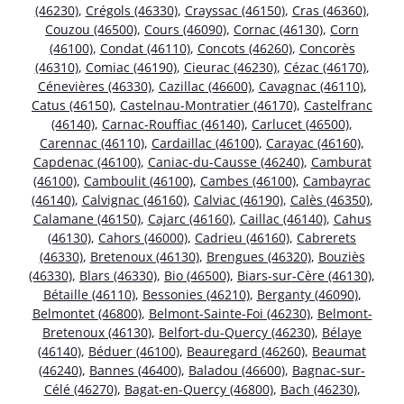
(46230)
,
Crégols (46330)
,
Crayssac (46150)
,
Cras (46360)
,
Couzou (46500)
,
Cours (46090)
,
Cornac (46130)
,
Corn
(46100)
,
Condat (46110)
,
Concots (46260)
,
Concorès
(46310)
,
Comiac (46190)
,
Cieurac (46230)
,
Cézac (46170)
,
Cénevières (46330)
,
Cazillac (46600)
,
Cavagnac (46110)
,
Catus (46150)
,
Castelnau-Montratier (46170)
,
Castelfranc
(46140)
,
Carnac-Rouffiac (46140)
,
Carlucet (46500)
,
Carennac (46110)
,
Cardaillac (46100)
,
Carayac (46160)
,
Capdenac (46100)
,
Caniac-du-Causse (46240)
,
Camburat
(46100)
,
Camboulit (46100)
,
Cambes (46100)
,
Cambayrac
(46140)
,
Calvignac (46160)
,
Calviac (46190)
,
Calès (46350)
,
Calamane (46150)
,
Cajarc (46160)
,
Caillac (46140)
,
Cahus
(46130)
,
Cahors (46000)
,
Cadrieu (46160)
,
Cabrerets
(46330)
,
Bretenoux (46130)
,
Brengues (46320)
,
Bouziès
(46330)
,
Blars (46330)
,
Bio (46500)
,
Biars-sur-Cère (46130)
,
Bétaille (46110)
,
Bessonies (46210)
,
Berganty (46090)
,
Belmontet (46800)
,
Belmont-Sainte-Foi (46230)
,
Belmont-
Bretenoux (46130)
,
Belfort-du-Quercy (46230)
,
Bélaye
(46140)
,
Béduer (46100)
,
Beauregard (46260)
,
Beaumat
(46240)
,
Bannes (46400)
,
Baladou (46600)
,
Bagnac-sur-
Célé (46270)
,
Bagat-en-Quercy (46800)
,
Bach (46230)
,