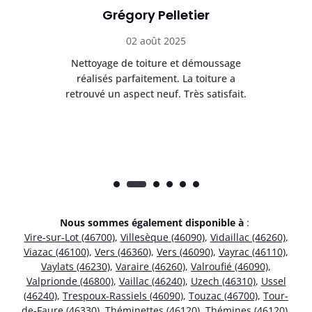
Grégory Pelletier
02 août 2025
Nettoyage de toiture et démoussage
Trè
réalisés parfaitement. La toiture a
t
rès
retrouvé un aspect neuf. Très satisfait.
dur
Nous sommes également disponible à
:
Vire-sur-Lot (46700)
,
Villesèque (46090)
,
Vidaillac (46260)
,
Viazac (46100)
,
Vers (46360)
,
Vers (46090)
,
Vayrac (46110)
,
Vaylats (46230)
,
Varaire (46260)
,
Valroufié (46090)
,
Valprionde (46800)
,
Vaillac (46240)
,
Uzech (46310)
,
Ussel
(46240)
,
Trespoux-Rassiels (46090)
,
Touzac (46700)
,
Tour-
de-Faure (46330)
,
Théminettes (46120)
,
Thémines (46120)
,