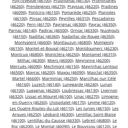
Puy-l’Évêque (46700)
,
Prudhomat (46130)
,
Promilhanes
(46260)
,
Prendeignes (46270)
,
Prayssac (46220)
,
Pradines
(46090)
,
Pontcirq (46150)
,
Pomarède (46250)
,
Planioles
(46100)
,
Pinsac (46200)
,
Peyrilles (46310)
,
Pescadoires
(46220)
,
Pern (46170)
,
Payrignac (46300)
,
Payrac (46350)
,
Parnac (46140)
,
Padirac (46500)
,
Orniac (46330)
,
Nuzéjouls
(46150)
,
Nadillac (46360)
,
Nadaillac-de-Rouge (46350)
,
Montvalent (46600)
,
Montlauzun (46800)
,
Montgesty
(46150)
,
Montet-et-Bouxal (46210)
,
Montdoumerc (46230)
,
Montcuq (46800)
,
Montcléra (46250)
,
Montamel (46310)
,
Milhac (46300)
,
Miers (46500)
,
Meyronne (46200)
,
Mercuès (46090)
,
Mechmont (46150)
,
Mayrinhac-Lentour
(46500)
,
Mayrac (46200)
,
Maxou (46090)
,
Masclat (46350)
,
Martel (46600)
,
Marminiac (46250)
,
Marcilhac-sur-Célé
(46160)
,
Luzech (46140)
,
Lunegarde (46240)
,
Lunan
(46100)
,
Lugagnac (46260)
,
Loubressac (46130)
,
Livernon
(46320)
,
Lissac-et-Mouret (46100)
,
Linac (46270)
,
Limogne-
en-Quercy (46260)
,
Lhospitalet (46170)
,
Leyme (46120)
,
Les Quatre-Routes-du-Lot (46110)
,
Les Junies (46150)
,
Les
Arques (46250)
,
Léobard (46300)
,
Lentillac-Saint-Blaise
(46100)
,
Lentillac-du-Causse (46330)
,
Lebreil (46800)
,
Le
Roc (46200)
,
Le Montat (46090)
,
Le Bouyssou (46120)
,
Le