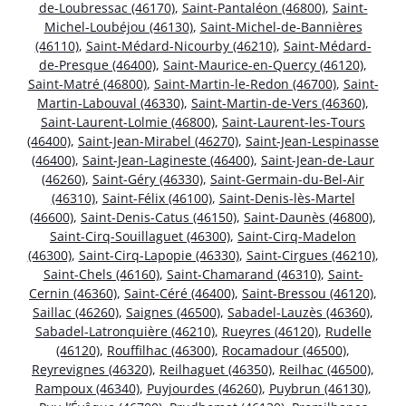
de-Loubressac (46170)
,
Saint-Pantaléon (46800)
,
Saint-
Michel-Loubéjou (46130)
,
Saint-Michel-de-Bannières
(46110)
,
Saint-Médard-Nicourby (46210)
,
Saint-Médard-
de-Presque (46400)
,
Saint-Maurice-en-Quercy (46120)
,
Saint-Matré (46800)
,
Saint-Martin-le-Redon (46700)
,
Saint-
Martin-Labouval (46330)
,
Saint-Martin-de-Vers (46360)
,
Saint-Laurent-Lolmie (46800)
,
Saint-Laurent-les-Tours
(46400)
,
Saint-Jean-Mirabel (46270)
,
Saint-Jean-Lespinasse
(46400)
,
Saint-Jean-Lagineste (46400)
,
Saint-Jean-de-Laur
(46260)
,
Saint-Géry (46330)
,
Saint-Germain-du-Bel-Air
(46310)
,
Saint-Félix (46100)
,
Saint-Denis-lès-Martel
(46600)
,
Saint-Denis-Catus (46150)
,
Saint-Daunès (46800)
,
Saint-Cirq-Souillaguet (46300)
,
Saint-Cirq-Madelon
(46300)
,
Saint-Cirq-Lapopie (46330)
,
Saint-Cirgues (46210)
,
Saint-Chels (46160)
,
Saint-Chamarand (46310)
,
Saint-
Cernin (46360)
,
Saint-Céré (46400)
,
Saint-Bressou (46120)
,
Saillac (46260)
,
Saignes (46500)
,
Sabadel-Lauzès (46360)
,
Sabadel-Latronquière (46210)
,
Rueyres (46120)
,
Rudelle
(46120)
,
Rouffilhac (46300)
,
Rocamadour (46500)
,
Reyrevignes (46320)
,
Reilhaguet (46350)
,
Reilhac (46500)
,
Rampoux (46340)
,
Puyjourdes (46260)
,
Puybrun (46130)
,