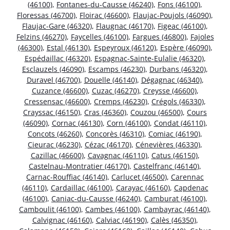
(46100)
,
Fontanes-du-Causse (46240)
,
Fons (46100)
,
Floressas (46700)
,
Floirac (46600)
,
Flaujac-Poujols (46090)
,
Flaujac-Gare (46320)
,
Flaugnac (46170)
,
Figeac (46100)
,
Felzins (46270)
,
Faycelles (46100)
,
Fargues (46800)
,
Fajoles
(46300)
,
Estal (46130)
,
Espeyroux (46120)
,
Espère (46090)
,
Espédaillac (46320)
,
Espagnac-Sainte-Eulalie (46320)
,
Esclauzels (46090)
,
Escamps (46230)
,
Durbans (46320)
,
Duravel (46700)
,
Douelle (46140)
,
Dégagnac (46340)
,
Cuzance (46600)
,
Cuzac (46270)
,
Creysse (46600)
,
Cressensac (46600)
,
Cremps (46230)
,
Crégols (46330)
,
Crayssac (46150)
,
Cras (46360)
,
Couzou (46500)
,
Cours
(46090)
,
Cornac (46130)
,
Corn (46100)
,
Condat (46110)
,
Concots (46260)
,
Concorès (46310)
,
Comiac (46190)
,
Cieurac (46230)
,
Cézac (46170)
,
Cénevières (46330)
,
Cazillac (46600)
,
Cavagnac (46110)
,
Catus (46150)
,
Castelnau-Montratier (46170)
,
Castelfranc (46140)
,
Carnac-Rouffiac (46140)
,
Carlucet (46500)
,
Carennac
(46110)
,
Cardaillac (46100)
,
Carayac (46160)
,
Capdenac
(46100)
,
Caniac-du-Causse (46240)
,
Camburat (46100)
,
Camboulit (46100)
,
Cambes (46100)
,
Cambayrac (46140)
,
Calvignac (46160)
,
Calviac (46190)
,
Calès (46350)
,