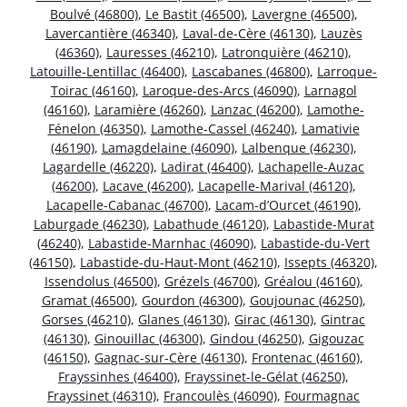
Boulvé (46800)
,
Le Bastit (46500)
,
Lavergne (46500)
,
Lavercantière (46340)
,
Laval-de-Cère (46130)
,
Lauzès
(46360)
,
Lauresses (46210)
,
Latronquière (46210)
,
Latouille-Lentillac (46400)
,
Lascabanes (46800)
,
Larroque-
Toirac (46160)
,
Laroque-des-Arcs (46090)
,
Larnagol
(46160)
,
Laramière (46260)
,
Lanzac (46200)
,
Lamothe-
Fénelon (46350)
,
Lamothe-Cassel (46240)
,
Lamativie
(46190)
,
Lamagdelaine (46090)
,
Lalbenque (46230)
,
Lagardelle (46220)
,
Ladirat (46400)
,
Lachapelle-Auzac
(46200)
,
Lacave (46200)
,
Lacapelle-Marival (46120)
,
Lacapelle-Cabanac (46700)
,
Lacam-d’Ourcet (46190)
,
Laburgade (46230)
,
Labathude (46120)
,
Labastide-Murat
(46240)
,
Labastide-Marnhac (46090)
,
Labastide-du-Vert
(46150)
,
Labastide-du-Haut-Mont (46210)
,
Issepts (46320)
,
Issendolus (46500)
,
Grézels (46700)
,
Gréalou (46160)
,
Gramat (46500)
,
Gourdon (46300)
,
Goujounac (46250)
,
Gorses (46210)
,
Glanes (46130)
,
Girac (46130)
,
Gintrac
(46130)
,
Ginouillac (46300)
,
Gindou (46250)
,
Gigouzac
(46150)
,
Gagnac-sur-Cère (46130)
,
Frontenac (46160)
,
Frayssinhes (46400)
,
Frayssinet-le-Gélat (46250)
,
Frayssinet (46310)
,
Francoulès (46090)
,
Fourmagnac