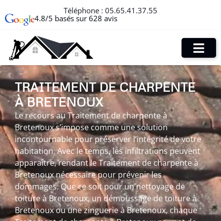
Téléphone :
05.65.41.37.55
4.8/5 basés sur 628 avis
TRAITEMENT DE CHARPENTE
À BRETENOUX
Le recours au Traitement de charpente à
Bretenoux s’impose comme une solution
incontournable pour préserver l’intégrité de votre
habitation. Avec le temps, les infiltrations peuvent
apparaître, rendant le Traitement de charpente à
Bretenoux nécessaire pour prévenir les
dommages. Que ce soit pour un nettoyage de
toiture à Bretenoux, un démoussage de toiture à
Bretenoux ou une zinguerie à Bretenoux, chaque