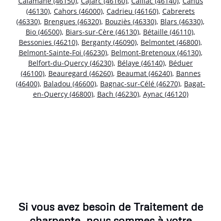
Calamane (46150)
,
Cajarc (46160)
,
Caillac (46140)
,
Cahus
(46130)
,
Cahors (46000)
,
Cadrieu (46160)
,
Cabrerets
(46330)
,
Brengues (46320)
,
Bouziès (46330)
,
Blars (46330)
,
Bio (46500)
,
Biars-sur-Cère (46130)
,
Bétaille (46110)
,
Bessonies (46210)
,
Berganty (46090)
,
Belmontet (46800)
,
Belmont-Sainte-Foi (46230)
,
Belmont-Bretenoux (46130)
,
Belfort-du-Quercy (46230)
,
Bélaye (46140)
,
Béduer
(46100)
,
Beauregard (46260)
,
Beaumat (46240)
,
Bannes
(46400)
,
Baladou (46600)
,
Bagnac-sur-Célé (46270)
,
Bagat-
en-Quercy (46800)
,
Bach (46230)
,
Aynac (46120)
Si vous avez besoin de Traitement de
charpente, nous sommes à votre