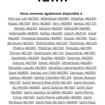
Nous sommes également disponible à
:
Vire-sur-Lot (46700)
,
Villesèque (46090)
,
Vidaillac (46260)
,
Viazac (46100)
,
Vers (46360)
,
Vers (46090)
,
Vayrac (46110)
,
Vaylats (46230)
,
Varaire (46260)
,
Valroufié (46090)
,
Valprionde (46800)
,
Vaillac (46240)
,
Uzech (46310)
,
Ussel
(46240)
,
Trespoux-Rassiels (46090)
,
Touzac (46700)
,
Tour-
de-Faure (46330)
,
Théminettes (46120)
,
Thémines (46120)
,
Thégra (46500)
,
Thédirac (46150)
,
Teyssieu (46190)
,
Terrou (46120)
,
Strenquels (46110)
,
Sousceyrac (46190)
,
Soulomès (46240)
,
Souillac (46200)
,
Soucirac (46300)
,
Soturac (46700)
,
Sonac (46320)
,
Séniergues (46240)
,
Sénaillac-Lauzès (46360)
,
Sénaillac-Latronquière (46210)
,
Saux (46800)
,
Sauliac-sur-Célé (46330)
,
Sarrazac (46600)
,
Salviac (46340)
,
Sainte-Colombe (46120)
,
Sainte-Alauzie
(46170)
,
Saint-Vincent-Rive-d’Olt (46140)
,
Saint-Vincent-
du-Pendit (46400)
,
Saint-Sulpice (46160)
,
Saint-Sozy
(46200)
,
Saint-Sauveur-la-Vallée (46240)
,
Saint-Pierre-
Toirac (46160)
,
Saint-Pierre-Lafeuille (46090)
,
Saint-
Perdoux (46100)
,
Saint-Paul-de-Vern (46400)
,
Saint-Paul-