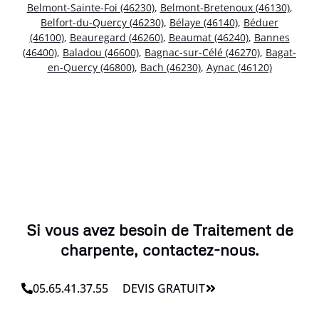
Belmont-Sainte-Foi (46230)
,
Belmont-Bretenoux (46130)
,
Belfort-du-Quercy (46230)
,
Bélaye (46140)
,
Béduer
(46100)
,
Beauregard (46260)
,
Beaumat (46240)
,
Bannes
(46400)
,
Baladou (46600)
,
Bagnac-sur-Célé (46270)
,
Bagat-
en-Quercy (46800)
,
Bach (46230)
,
Aynac (46120)
Si vous avez besoin de Traitement de
charpente, contactez-nous.
05.65.41.37.55
DEVIS GRATUIT