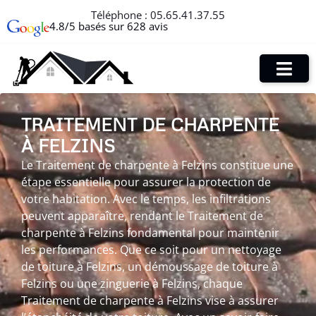
Téléphone :
05.65.41.37.55
4.8/5 basés sur 628 avis
TRAITEMENT DE CHARPENTE
À FELZINS
Le Traitement de charpente à Felzins constitue une
étape essentielle pour assurer la protection de
votre habitation. Avec le temps, les infiltrations
peuvent apparaître, rendant le Traitement de
charpente à Felzins fondamental pour maintenir
les performances. Que ce soit pour un nettoyage
de toiture à Felzins, un démoussage de toiture à
Felzins ou une zinguerie à Felzins, chaque
Traitement de charpente à Felzins vise à assurer