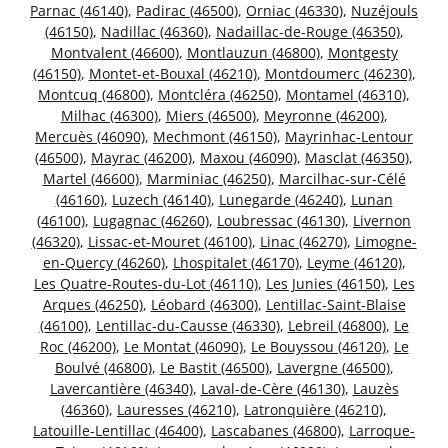
Parnac (46140)
,
Padirac (46500)
,
Orniac (46330)
,
Nuzéjouls
(46150)
,
Nadillac (46360)
,
Nadaillac-de-Rouge (46350)
,
Montvalent (46600)
,
Montlauzun (46800)
,
Montgesty
(46150)
,
Montet-et-Bouxal (46210)
,
Montdoumerc (46230)
,
Montcuq (46800)
,
Montcléra (46250)
,
Montamel (46310)
,
Milhac (46300)
,
Miers (46500)
,
Meyronne (46200)
,
Mercuès (46090)
,
Mechmont (46150)
,
Mayrinhac-Lentour
(46500)
,
Mayrac (46200)
,
Maxou (46090)
,
Masclat (46350)
,
Martel (46600)
,
Marminiac (46250)
,
Marcilhac-sur-Célé
(46160)
,
Luzech (46140)
,
Lunegarde (46240)
,
Lunan
(46100)
,
Lugagnac (46260)
,
Loubressac (46130)
,
Livernon
(46320)
,
Lissac-et-Mouret (46100)
,
Linac (46270)
,
Limogne-
en-Quercy (46260)
,
Lhospitalet (46170)
,
Leyme (46120)
,
Les Quatre-Routes-du-Lot (46110)
,
Les Junies (46150)
,
Les
Arques (46250)
,
Léobard (46300)
,
Lentillac-Saint-Blaise
(46100)
,
Lentillac-du-Causse (46330)
,
Lebreil (46800)
,
Le
Roc (46200)
,
Le Montat (46090)
,
Le Bouyssou (46120)
,
Le
Boulvé (46800)
,
Le Bastit (46500)
,
Lavergne (46500)
,
Lavercantière (46340)
,
Laval-de-Cère (46130)
,
Lauzès
(46360)
,
Lauresses (46210)
,
Latronquière (46210)
,
Latouille-Lentillac (46400)
,
Lascabanes (46800)
,
Larroque-