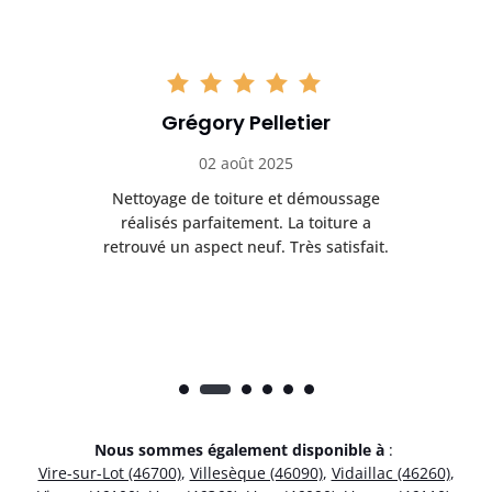
Grégory Pelletier
02 août 2025
Nettoyage de toiture et démoussage
Trè
réalisés parfaitement. La toiture a
t
rès
retrouvé un aspect neuf. Très satisfait.
dur
Nous sommes également disponible à
:
Vire-sur-Lot (46700)
,
Villesèque (46090)
,
Vidaillac (46260)
,