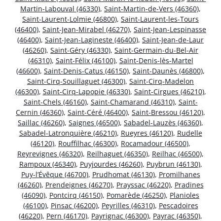
Martin-Labouval (46330)
,
Saint-Martin-de-Vers (46360)
,
Saint-Laurent-Lolmie (46800)
,
Saint-Laurent-les-Tours
(46400)
,
Saint-Jean-Mirabel (46270)
,
Saint-Jean-Lespinasse
(46400)
,
Saint-Jean-Lagineste (46400)
,
Saint-Jean-de-Laur
(46260)
,
Saint-Géry (46330)
,
Saint-Germain-du-Bel-Air
(46310)
,
Saint-Félix (46100)
,
Saint-Denis-lès-Martel
(46600)
,
Saint-Denis-Catus (46150)
,
Saint-Daunès (46800)
,
Saint-Cirq-Souillaguet (46300)
,
Saint-Cirq-Madelon
(46300)
,
Saint-Cirq-Lapopie (46330)
,
Saint-Cirgues (46210)
,
Saint-Chels (46160)
,
Saint-Chamarand (46310)
,
Saint-
Cernin (46360)
,
Saint-Céré (46400)
,
Saint-Bressou (46120)
,
Saillac (46260)
,
Saignes (46500)
,
Sabadel-Lauzès (46360)
,
Sabadel-Latronquière (46210)
,
Rueyres (46120)
,
Rudelle
(46120)
,
Rouffilhac (46300)
,
Rocamadour (46500)
,
Reyrevignes (46320)
,
Reilhaguet (46350)
,
Reilhac (46500)
,
Rampoux (46340)
,
Puyjourdes (46260)
,
Puybrun (46130)
,
Puy-l’Évêque (46700)
,
Prudhomat (46130)
,
Promilhanes
(46260)
,
Prendeignes (46270)
,
Prayssac (46220)
,
Pradines
(46090)
,
Pontcirq (46150)
,
Pomarède (46250)
,
Planioles
(46100)
,
Pinsac (46200)
,
Peyrilles (46310)
,
Pescadoires
(46220)
,
Pern (46170)
,
Payrignac (46300)
,
Payrac (46350)
,