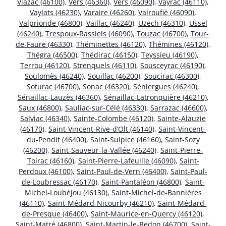
Viazac (46100)
,
Vers (46360)
,
Vers (46090)
,
Vayrac (46110)
,
Vaylats (46230)
,
Varaire (46260)
,
Valroufié (46090)
,
Valprionde (46800)
,
Vaillac (46240)
,
Uzech (46310)
,
Ussel
(46240)
,
Trespoux-Rassiels (46090)
,
Touzac (46700)
,
Tour-
de-Faure (46330)
,
Théminettes (46120)
,
Thémines (46120)
,
Thégra (46500)
,
Thédirac (46150)
,
Teyssieu (46190)
,
Terrou (46120)
,
Strenquels (46110)
,
Sousceyrac (46190)
,
Soulomès (46240)
,
Souillac (46200)
,
Soucirac (46300)
,
Soturac (46700)
,
Sonac (46320)
,
Séniergues (46240)
,
Sénaillac-Lauzès (46360)
,
Sénaillac-Latronquière (46210)
,
Saux (46800)
,
Sauliac-sur-Célé (46330)
,
Sarrazac (46600)
,
Salviac (46340)
,
Sainte-Colombe (46120)
,
Sainte-Alauzie
(46170)
,
Saint-Vincent-Rive-d’Olt (46140)
,
Saint-Vincent-
du-Pendit (46400)
,
Saint-Sulpice (46160)
,
Saint-Sozy
(46200)
,
Saint-Sauveur-la-Vallée (46240)
,
Saint-Pierre-
Toirac (46160)
,
Saint-Pierre-Lafeuille (46090)
,
Saint-
Perdoux (46100)
,
Saint-Paul-de-Vern (46400)
,
Saint-Paul-
de-Loubressac (46170)
,
Saint-Pantaléon (46800)
,
Saint-
Michel-Loubéjou (46130)
,
Saint-Michel-de-Bannières
(46110)
,
Saint-Médard-Nicourby (46210)
,
Saint-Médard-
de-Presque (46400)
,
Saint-Maurice-en-Quercy (46120)
,
Saint-Matré (46800)
,
Saint-Martin-le-Redon (46700)
,
Saint-