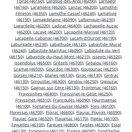
Toirac (46160)
,
Laroque-des-Arcs (46090)
,
Larnagol
(46160)
,
Laramière (46260)
,
Lanzac (46200)
,
Lamothe-
Fénelon (46350)
,
Lamothe-Cassel (46240)
,
Lamativie
(46190)
,
Lamagdelaine (46090)
,
Lalbenque (46230)
,
Lagardelle (46220)
,
Ladirat (46400)
,
Lachapelle-Auzac
(46200)
,
Lacave (46200)
,
Lacapelle-Marival (46120)
,
Lacapelle-Cabanac (46700)
,
Lacam-d’Ourcet (46190)
,
Laburgade (46230)
,
Labathude (46120)
,
Labastide-Murat
(46240)
,
Labastide-Marnhac (46090)
,
Labastide-du-Vert
(46150)
,
Labastide-du-Haut-Mont (46210)
,
Issepts (46320)
,
Issendolus (46500)
,
Grézels (46700)
,
Gréalou (46160)
,
Gramat (46500)
,
Gourdon (46300)
,
Goujounac (46250)
,
Gorses (46210)
,
Glanes (46130)
,
Girac (46130)
,
Gintrac
(46130)
,
Ginouillac (46300)
,
Gindou (46250)
,
Gigouzac
(46150)
,
Gagnac-sur-Cère (46130)
,
Frontenac (46160)
,
Frayssinhes (46400)
,
Frayssinet-le-Gélat (46250)
,
Frayssinet (46310)
,
Francoulès (46090)
,
Fourmagnac
(46100)
,
Fontanes-du-Causse (46240)
,
Fons (46100)
,
Floressas (46700)
,
Floirac (46600)
,
Flaujac-Poujols (46090)
,
Flaujac-Gare (46320)
,
Flaugnac (46170)
,
Figeac (46100)
,
Faycelles (46100)
,
Fargues (46800)
,
Fajoles (46300)
,
Estal
(46130)
,
Espeyroux (46120)
,
Espère (46090)
,
Espédaillac