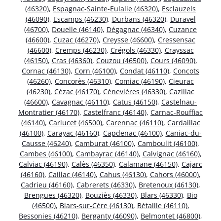
(46320)
,
Espagnac-Sainte-Eulalie (46320)
,
Esclauzels
(46090)
,
Escamps (46230)
,
Durbans (46320)
,
Duravel
(46700)
,
Douelle (46140)
,
Dégagnac (46340)
,
Cuzance
(46600)
,
Cuzac (46270)
,
Creysse (46600)
,
Cressensac
(46600)
,
Cremps (46230)
,
Crégols (46330)
,
Crayssac
(46150)
,
Cras (46360)
,
Couzou (46500)
,
Cours (46090)
,
Cornac (46130)
,
Corn (46100)
,
Condat (46110)
,
Concots
(46260)
,
Concorès (46310)
,
Comiac (46190)
,
Cieurac
(46230)
,
Cézac (46170)
,
Cénevières (46330)
,
Cazillac
(46600)
,
Cavagnac (46110)
,
Catus (46150)
,
Castelnau-
Montratier (46170)
,
Castelfranc (46140)
,
Carnac-Rouffiac
(46140)
,
Carlucet (46500)
,
Carennac (46110)
,
Cardaillac
(46100)
,
Carayac (46160)
,
Capdenac (46100)
,
Caniac-du-
Causse (46240)
,
Camburat (46100)
,
Camboulit (46100)
,
Cambes (46100)
,
Cambayrac (46140)
,
Calvignac (46160)
,
Calviac (46190)
,
Calès (46350)
,
Calamane (46150)
,
Cajarc
(46160)
,
Caillac (46140)
,
Cahus (46130)
,
Cahors (46000)
,
Cadrieu (46160)
,
Cabrerets (46330)
,
Bretenoux (46130)
,
Brengues (46320)
,
Bouziès (46330)
,
Blars (46330)
,
Bio
(46500)
,
Biars-sur-Cère (46130)
,
Bétaille (46110)
,
Bessonies (46210)
,
Berganty (46090)
,
Belmontet (46800)
,