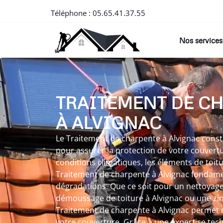
Téléphone :
05.65.41.37.55
Nos services
TRAITEMENT DE C
À ALVIGNAC
Le Traitement de charpente à Alvignac const
pour assurer la protection de votre couvertur
conditions climatiques, les éléments de toitu
Traitement de charpente à Alvignac fondamen
dégradations. Que ce soit pour un nettoyage 
démoussage de toiture à Alvignac ou une zin
Traitement de charpente à Alvignac permet d
votre couverture. Grâce à une expertise tec