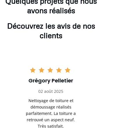
Quelques projets que nous
avons réalisés
Découvrez les avis de nos
clients
Grégory Pelletier
Hugo
02 août 2025
16 se
Nettoyage de toiture et
Très bon 
démoussage réalisés
rénovation d
parfaitement. La toiture a
sérieux et 
retrouvé un aspect neuf.
Je recomma
Très satisfait.