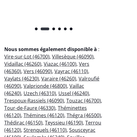
Nous sommes également disponible à
:
Vire-sur-Lot (46700)
,
Villesèque (46090)
,
Vidaillac (46260)
,
Viazac (46100)
,
Vers
(46360)
,
Vers (46090)
,
Vayrac (46110)
,
Vaylats (46230)
,
Varaire (46260)
,
Valroufié
(46090)
,
Valprionde (46800)
,
Vaillac
(46240)
,
Uzech (46310)
,
Ussel (46240)
,
Trespoux-Rassiels (46090)
,
Touzac (46700)
,
Tour-de-Faure (46330)
,
Théminettes
(46120)
,
Thémines (46120)
,
Thégra (46500)
,
Thédirac (46150)
,
Teyssieu (46190)
,
Terrou
(46120)
,
Strenquels (46110)
,
Sousceyrac