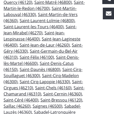
Quercy (46120)
,
Saint-Matré (46800)
,
Saint-
Martin-le-Redon (46700)
,
Saint-Martin-
Labouval (46330)
,
Saint-Martin-de-Vers
(46360)
,
Saint-Laurent-Lolmie (46800)
,
Saint-Laurent-les-Tours (46400)
,
Saint-
Jean-Mirabel (46270)
,
Saint-Jean-
Lespinasse (46400)
,
Saint-Jean-Lagineste
(46400)
,
Saint-Jean-de-Laur (46260)
,
Saint-
Géry (46330)
,
Saint-Germain-du-Bel-Air
(46310)
,
Saint-Félix (46100)
,
Saint-Denis-
lès-Martel (46600)
,
Saint-Denis-Catus
(46150)
,
Saint-Daunès (46800)
,
Saint-Cirq-
Souillaguet (46300)
,
Saint-Cirq-Madelon
(46300)
,
Saint-Cirq-Lapopie (46330)
,
Saint-
Cirgues (46210)
,
Saint-Chels (46160)
,
Saint-
Chamarand (46310)
,
Saint-Cernin (46360)
,
Saint-Céré (46400)
,
Saint-Bressou (46120)
,
Saillac (46260)
,
Saignes (46500)
,
Sabadel-
Lauzès (46360)
,
Sabadel-Latronquière