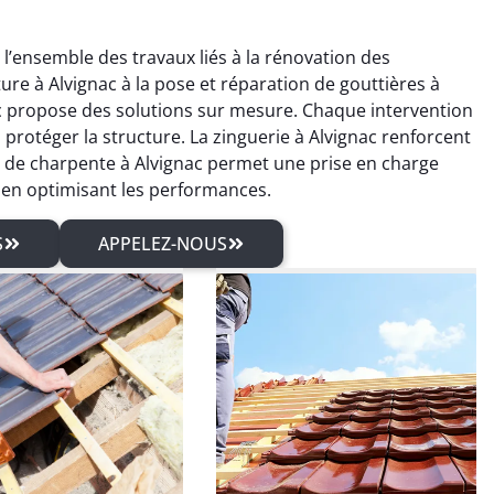
l’ensemble des travaux liés à la rénovation des
ture à Alvignac à la pose et réparation de gouttières à
c propose des solutions sur mesure. Chaque intervention
 protéger la structure. La zinguerie à Alvignac renforcent
nt de charpente à Alvignac permet une prise en charge
 en optimisant les performances.
S
APPELEZ-NOUS
rien Rolland
Sébastien Arnaud
04 mars 2026
21 juin 2025
isfait du traitement
Intervention rapide pour une
pente et des travaux
réparation de fuite de
erie. Travail sérieux
toiture. Problème réglé
un excellent rendu
immédiatement. Très bon
final.
travail.