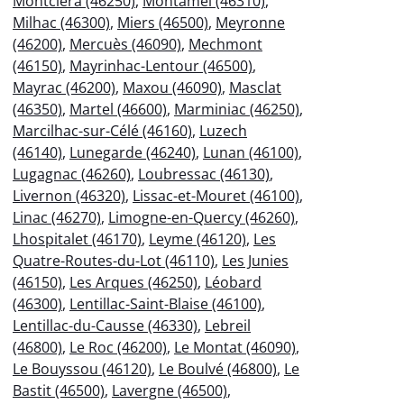
Montcléra (46250)
,
Montamel (46310)
,
Milhac (46300)
,
Miers (46500)
,
Meyronne
(46200)
,
Mercuès (46090)
,
Mechmont
(46150)
,
Mayrinhac-Lentour (46500)
,
Mayrac (46200)
,
Maxou (46090)
,
Masclat
(46350)
,
Martel (46600)
,
Marminiac (46250)
,
Marcilhac-sur-Célé (46160)
,
Luzech
(46140)
,
Lunegarde (46240)
,
Lunan (46100)
,
Lugagnac (46260)
,
Loubressac (46130)
,
Livernon (46320)
,
Lissac-et-Mouret (46100)
,
Linac (46270)
,
Limogne-en-Quercy (46260)
,
Lhospitalet (46170)
,
Leyme (46120)
,
Les
Quatre-Routes-du-Lot (46110)
,
Les Junies
(46150)
,
Les Arques (46250)
,
Léobard
(46300)
,
Lentillac-Saint-Blaise (46100)
,
Lentillac-du-Causse (46330)
,
Lebreil
(46800)
,
Le Roc (46200)
,
Le Montat (46090)
,
Le Bouyssou (46120)
,
Le Boulvé (46800)
,
Le
Bastit (46500)
,
Lavergne (46500)
,