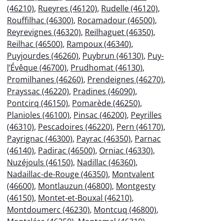
(46210)
,
Rueyres (46120)
,
Rudelle (46120)
,
Rouffilhac (46300)
,
Rocamadour (46500)
,
Reyrevignes (46320)
,
Reilhaguet (46350)
,
Reilhac (46500)
,
Rampoux (46340)
,
Puyjourdes (46260)
,
Puybrun (46130)
,
Puy-
l’Évêque (46700)
,
Prudhomat (46130)
,
Promilhanes (46260)
,
Prendeignes (46270)
,
Prayssac (46220)
,
Pradines (46090)
,
Pontcirq (46150)
,
Pomarède (46250)
,
Planioles (46100)
,
Pinsac (46200)
,
Peyrilles
(46310)
,
Pescadoires (46220)
,
Pern (46170)
,
Payrignac (46300)
,
Payrac (46350)
,
Parnac
(46140)
,
Padirac (46500)
,
Orniac (46330)
,
Nuzéjouls (46150)
,
Nadillac (46360)
,
Nadaillac-de-Rouge (46350)
,
Montvalent
(46600)
,
Montlauzun (46800)
,
Montgesty
(46150)
,
Montet-et-Bouxal (46210)
,
Montdoumerc (46230)
,
Montcuq (46800)
,